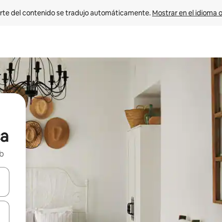
rte del contenido se tradujo automáticamente. 
Mostrar en el idioma o
ca
nb
vegar usando las teclas de las flechas hacia arriba y hacia abajo, o b