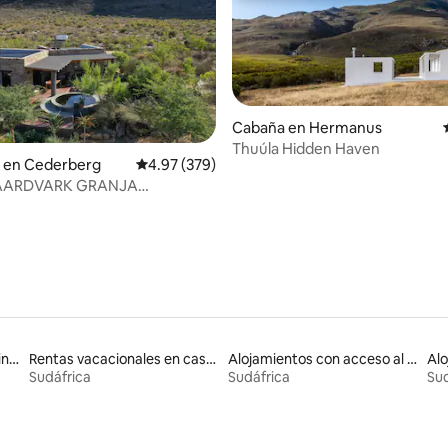
Cabaña en Hermanus
Thuúla Hidden Haven
4.98 de 5; 143 evaluaciones
 en Cederberg
Calificación promedio: 4.97 de 5; 379 evaluac
4.97 (379)
AARDVARK GRANJA
DT CEDERBERG
Rentas vacacionales en minicasas
Rentas vacacionales en casas adosadas
Alojamientos con acceso al lago
Alo
Sudáfrica
Sudáfrica
Sud