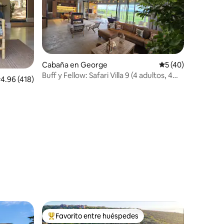
Cabaña en George
Calificación prome
5 (40)
Buff y Fellow: Safari Villa 9 (4 adultos, 4
alificación promedio: 4.96 de 5; 418 evaluaciones
4.96 (418)
niños)
iones
Favorito entre huéspedes
re huéspedes
De los mejores en Favorito entre huéspedes