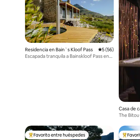
Residencia en Bain`s Kloof Pass
Calificación promed
5 (56)
Escapada tranquila a Bainskloof Pass en
Rocky Falls #2
Casa de c
ay Wittedr
The Bitou 
Favorito entre huéspedes
Favor
De los mejores en Favorito entre huéspedes
De los m