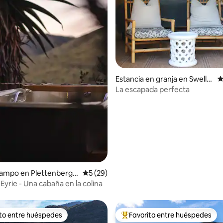
io: 5 de 5; 56 evaluaciones
Estancia en granja en Swelle
C
ndam
La escapada perfecta
ampo en Plettenberg b
Calificación promedio: 5 de 5; 29 evaluac
5 (29)
ift
Eyrie - Una cabaña en la colina
ito entre huéspedes
Favorito entre huéspedes
ejores en Favorito entre huéspedes
De los mejores en Favorito ent