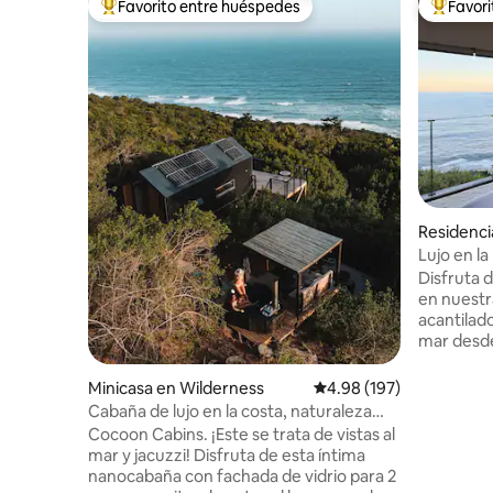
Favorito entre huéspedes
Favor
De los mejores en Favorito entre huéspedes
De los m
Residenc
Lujo en la
Vistas infi
Disfruta d
en nuestra
acantilad
mar desde
Nuestro 
cuenta co
Minicasa en Wilderness
Calificación promedio: 
4.98 (197)
diseño su
Cabaña de lujo en la costa, naturaleza
piscina s
salvaje
Cocoon Cabins. ¡Este se trata de vistas al
terraza de
mar y jacuzzi! Disfruta de esta íntima
nuestra c
nanocabaña con fachada de vidrio para 2
sistema d