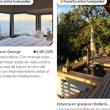
ito entre huéspedes
Favorito entre huéspedes
ejores en Favorito entre huéspedes
De los mejores en Favorito ent
ia en George
Calificación promedio: 4.98 de 5; 229 evaluac
4.98 (229)
 naturaleza. Con energía solar.
nitas al mar.
el mejor estilo de vida costero
 casa de lujo en la cima del
o con impresionantes vistas al
 todas las habitaciones.
diseño moderno orgánico
n madera natural y muebles de
4.98 de 5; 197 evaluaciones
ave. Sumérgete en nuestra
emitérmica, disfruta de nuestra
 yoga y relajación o cocina en
ocina de diseño. Completo con
Estancia en granja en Stellenbo
e energía solar y ubicado en
sch
Una joya escondida en el corazó