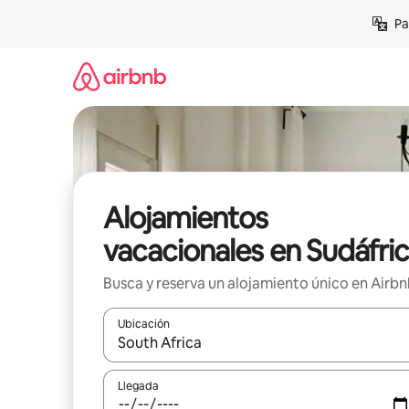
Ir
Pa
al
contenido
Alojamientos
vacacionales en Sudáfri
Busca y reserva un alojamiento único en Airb
Ubicación
Cuando los resultados estén disponibles, podrás na
Llegada