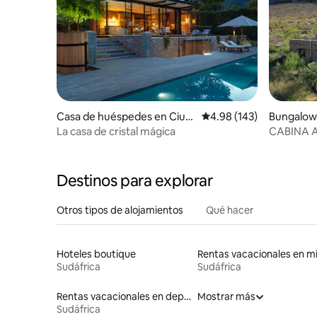
Casa de huéspedes en Ciud
Calificación promedio: 
4.98 (143)
Bungalow
ad del Cabo
La casa de cristal mágica
CABINA 
EDENVEL
Destinos para explorar
Otros tipos de alojamientos
Qué hacer
Hoteles boutique
Sudáfrica
Sudáfrica
Rentas vacacionales en departamentos con cama de altura accesible
Mostrar más
Sudáfrica