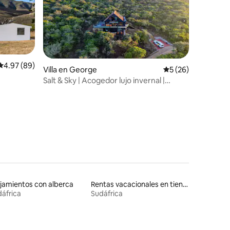
Calificación promedio: 4.97 de 5; 89 evaluaciones
4.97 (89)
Villa en George
Calificación promed
5 (26)
Salt & Sky | Acogedor lujo invernal |
iones
Jacuzzi
jamientos con alberca
Rentas vacacionales en tiendas indias
áfrica
Sudáfrica