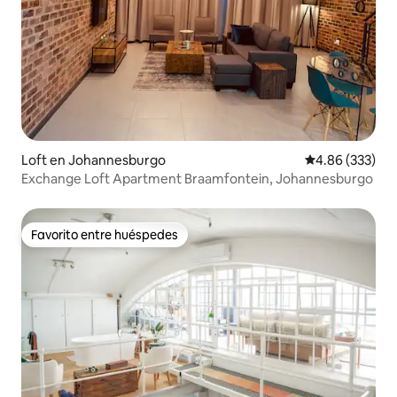
Loft en Johannesburgo
Calificación pr
4.86 (333)
Exchange Loft Apartment Braamfontein, Johannesburgo
Favorito entre huéspedes
Favorito entre huéspedes