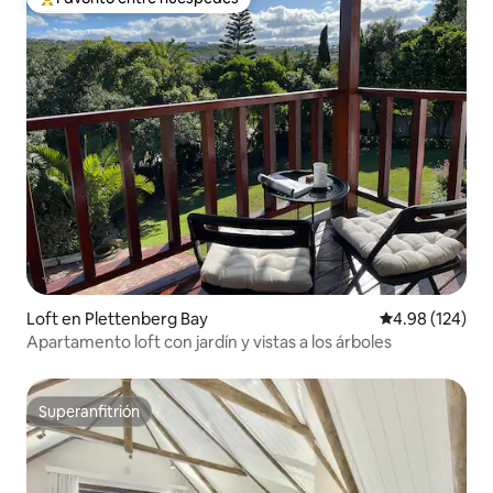
De los mejores en Favorito entre huéspedes
Loft en Plettenberg Bay
Calificación pr
4.98 (124)
Apartamento loft con jardín y vistas a los árboles
Superanfitrión
Superanfitrión