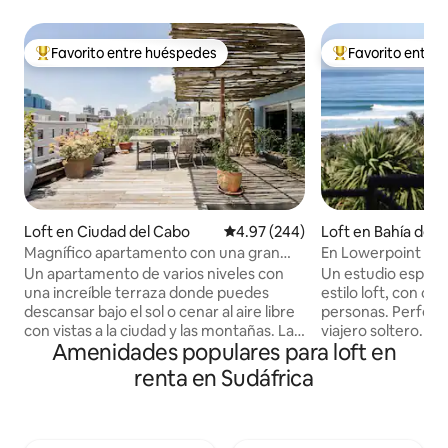
Favorito entre huéspedes
Favorito entre
De los mejores en Favorito entre huéspedes
De los mejores en
Loft en Ciudad del Cabo
Calificación promedio: 4.97 de 5
4.97 (244)
Loft en Bahía de J
Magnífico apartamento con una gran
En Lowerpoint - Est
terraza en la azotea.
Un apartamento de varios niveles con
Un estudio espacio
una increíble terraza donde puedes
estilo loft, con ca
descansar bajo el sol o cenar al aire libre
personas. Perfecto para una pareja o un
con vistas a la ciudad y las montañas. Las
viajero soltero. Tranquilamente apartado
Amenidades populares para loft en
instalaciones incluyen lavadora, plancha
de la carretera pri
y tabla; horno eléctrico y placa de gas;
distancia a pie de l
renta en Sudáfrica
microondas; nevera; lavavajillas; estufa
perfecto para una
de pellets en invierno y un ventilador de
de surf o una esta
techo sobre la cama en verano; y
Entrada independi
estacionamiento seguro en el lugar. Para
vista directa a Lowerpoi