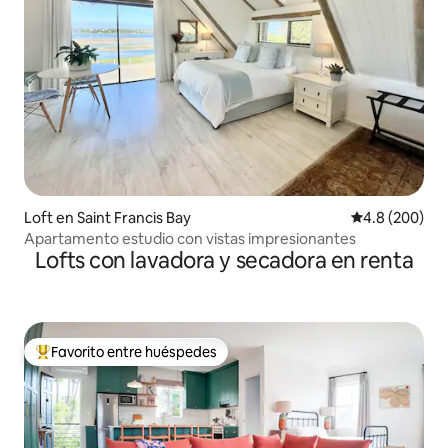
Loft en Saint Francis Bay
Calificación p
4.8 (200)
Apartamento estudio con vistas impresionantes
Lofts con lavadora y secadora en renta
Favorito entre huéspedes
De los mejores en Favorito entre huéspedes