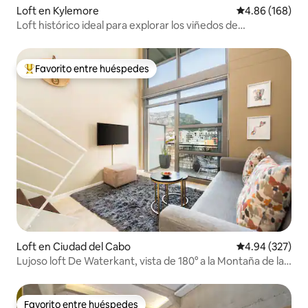
Loft en Kylemore
Calificación pr
4.86 (168)
Loft histórico ideal para explorar los viñedos de
Stellenbosch
Favorito entre huéspedes
De los mejores en Favorito entre huéspedes
Loft en Ciudad del Cabo
Calificación pr
4.94 (327)
Lujoso loft De Waterkant, vista de 180° a la Montaña de la
Mesa
Favorito entre huéspedes