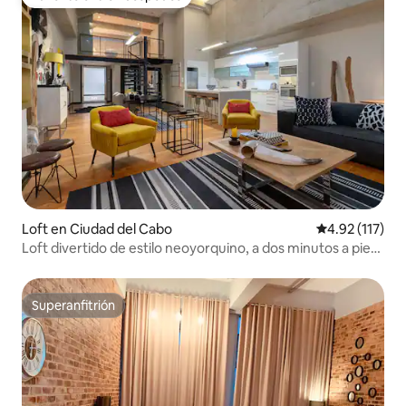
Favorito entre huéspedes
Loft en Ciudad del Cabo
Calificación p
4.92 (117)
Loft divertido de estilo neoyorquino, a dos minutos a pie
de Long St.
Superanfitrión
Superanfitrión