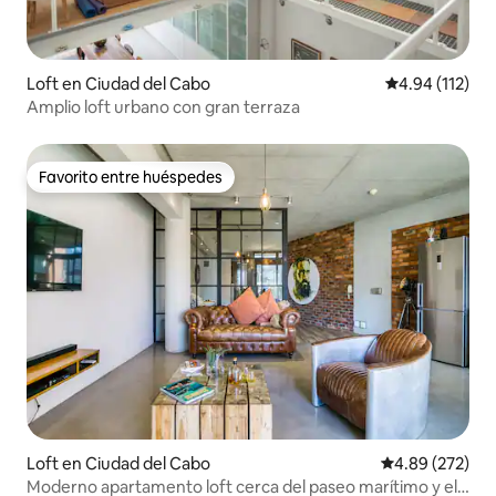
Loft en Ciudad del Cabo
Calificación p
4.94 (112)
Amplio loft urbano con gran terraza
Favorito entre huéspedes
Favorito entre huéspedes
Loft en Ciudad del Cabo
Calificación pr
4.89 (272)
Moderno apartamento loft cerca del paseo marítimo y el