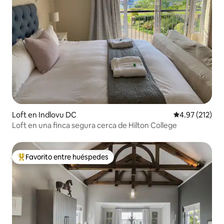
Loft en Indlovu DC
Calificación p
4.97 (212)
Loft en una finca segura cerca de Hilton College
Favorito entre huéspedes
De los mejores en Favorito entre huéspedes