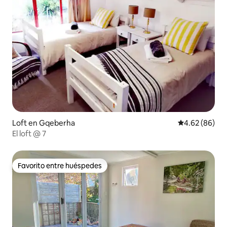
Loft en Gqeberha
Calificación p
4.62 (86)
El loft @ 7
Favorito entre huéspedes
Favorito entre huéspedes