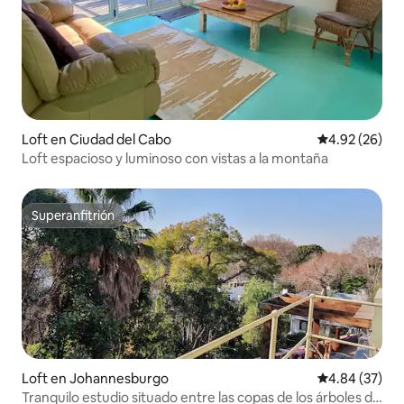
Loft en Ciudad del Cabo
Calificación p
4.92 (26)
Loft espacioso y luminoso con vistas a la montaña
Superanfitrión
Superanfitrión
Loft en Johannesburgo
Calificación p
4.84 (37)
Tranquilo estudio situado entre las copas de los árboles de