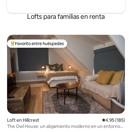
Lofts para familias en renta
Favorito entre huéspedes
De los mejores en Favorito entre huéspedes
Loft en Hillcrest
Calificación p
4.95 (185)
The Owl House: un alojamiento moderno en un entorno
tranquilo