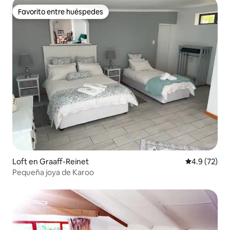
Favorito entre huéspedes
Favorito entre huéspedes
Loft en Graaff-Reinet
Calificación
4.9 (72)
Pequeña joya de Karoo