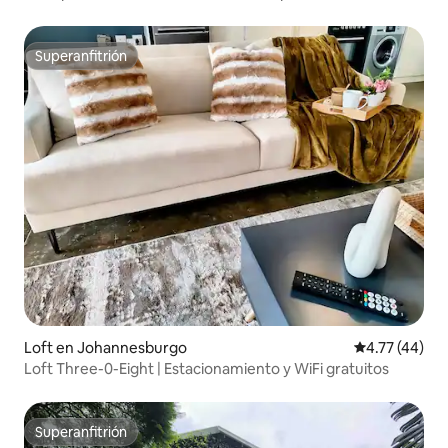
Jozi
Superanfitrión
Superanfitrión
Loft en Johannesburgo
Calificación 
4.77 (44)
Loft Three-0-Eight | Estacionamiento y WiFi gratuitos
Superanfitrión
Superanfitrión