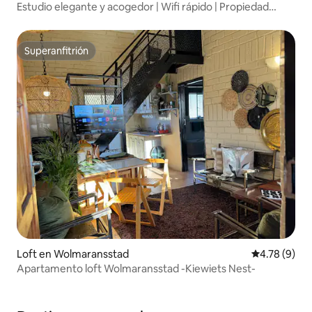
Estudio elegante y acogedor | Wifi rápido | Propiedad
segura
Superanfitrión
Superanfitrión
Loft en Wolmaransstad
Calificación
4.78 (9)
Apartamento loft Wolmaransstad -Kiewiets Nest-