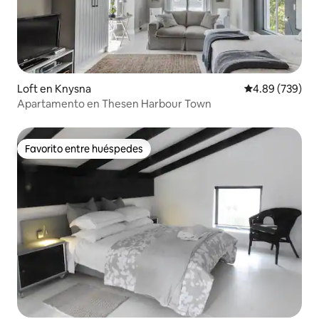
Loft en Knysna
Calificación pr
4.89 (739)
Apartamento en Thesen Harbour Town
Favorito entre huéspedes
Favorito entre huéspedes