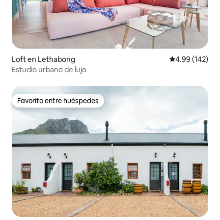
Loft en Lethabong
Calificación pr
4.99 (142)
Estudio urbano de lujo
Favorito entre huéspedes
Favorito entre huéspedes