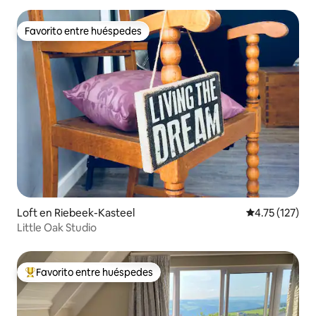
Favorito entre huéspedes
Favorito entre huéspedes
Loft en Riebeek-Kasteel
Calificación p
4.75 (127)
Little Oak Studio
Favorito entre huéspedes
De los mejores en Favorito entre huéspedes