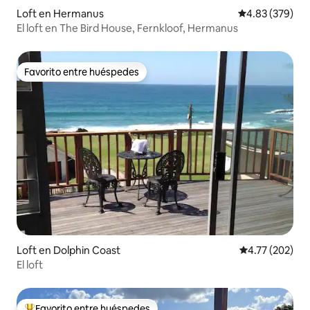
Loft en Hermanus
Calificación pr
4.83 (379)
El loft en The Bird House, Fernkloof, Hermanus
Favorito entre huéspedes
Favorito entre huéspedes
Loft en Dolphin Coast
Calificación p
4.77 (202)
El loft
Favorito entre huéspedes