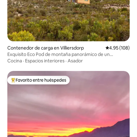
Contenedor de carga en Villiersdorp
Calificación pr
4.95 (108)
Exquisito Eco Pod de montaña panorámico de un
dormitorio
Cocina
·
Espacios interiores
·
Asador
Favorito entre huéspedes
De los mejores en Favorito entre huéspedes