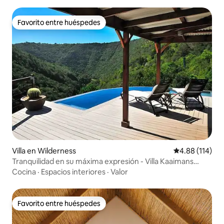
Favorito entre huéspedes
Favorito entre huéspedes
Villa en Wilderness
Calificación p
4.88 (114)
Tranquilidad en su máxima expresión - Villa Kaaimans
Kloof
Cocina
·
Espacios interiores
·
Valor
Favorito entre huéspedes
Favorito entre huéspedes