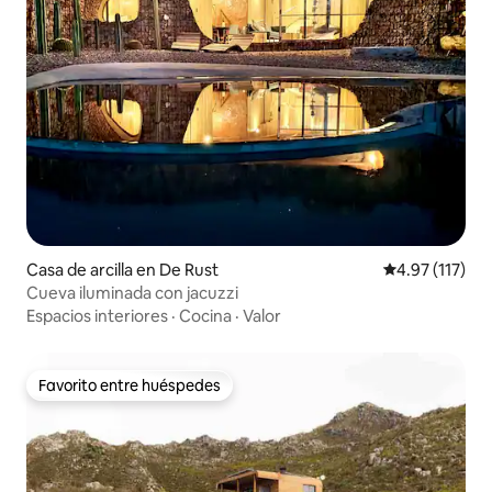
Casa de arcilla en De Rust
Calificación p
4.97 (117)
Cueva iluminada con jacuzzi
Espacios interiores
·
Cocina
·
Valor
Favorito entre huéspedes
Favorito entre huéspedes