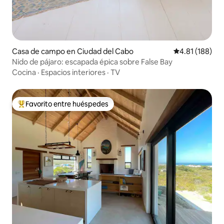
Casa de campo en Ciudad del Cabo
Calificación p
4.81 (188)
Nido de pájaro: escapada épica sobre False Bay
Cocina
·
Espacios interiores
·
TV
Favorito entre huéspedes
De los mejores en Favorito entre huéspedes