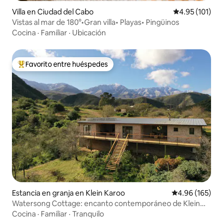
Villa en Ciudad del Cabo
Calificación p
4.95 (101)
Vistas al mar de 180°•Gran villa• Playas• Pingüinos
Cocina
·
Familiar
·
Ubicación
Favorito entre huéspedes
De los mejores en Favorito entre huéspedes
Estancia en granja en Klein Karoo
Calificación pr
4.96 (165)
Watersong Cottage: encanto contemporáneo de Klein
Karoo
Cocina
·
Familiar
·
Tranquilo