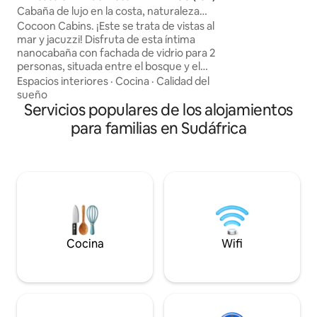
de diseño suave. 
Cabaña de lujo en la costa, naturaleza
piscina semitérmic
salvaje
Cocoon Cabins. ¡Este se trata de vistas al
terraza de yoga y 
mar y jacuzzi! Disfruta de esta íntima
nuestra cocina de
nanocabaña con fachada de vidrio para 2
sistema de energía
personas, situada entre el bosque y el
una reserva natura
mar. Una cabaña bien pensada con cama
Espacios interiores
·
Cocina
·
Calidad del
minutos del aerop
tamaño queen, cocina compacta pero
sueño
minutos del centr
funcional y baño de planta abierta (sin
Servicios populares de los alojamientos
Route y Wilderness
puerta). Encuentra múltiples áreas al aire
para familias en Sudáfrica
comodidad y estilo
libre para relajarte con total privacidad.
Desde la regadera al aire libre 2 hasta la
fogata apartada, encontrarás muchos
detalles mágicos. ¡En cuanto a las vistas
desde la cama y el jacuzzi, es posible que
nunca quieras irte! 1 de 2 cabañas en la
propiedad. SOLO PARA ADULTOS, NO SE
ADMITEN NIÑOS
Cocina
Wifi