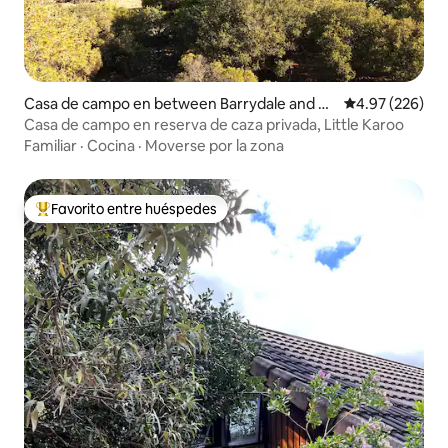
Casa de campo en between Barrydale and La
Calificación pr
4.97 (226)
dismith
Casa de campo en reserva de caza privada, Little Karoo
Familiar
·
Cocina
·
Moverse por la zona
Favorito entre huéspedes
De los mejores en Favorito entre huéspedes