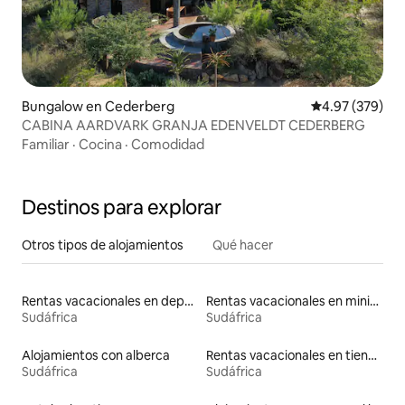
Bungalow en Cederberg
Calificación pr
4.97 (379)
CABINA AARDVARK GRANJA EDENVELDT CEDERBERG
Familiar
·
Cocina
·
Comodidad
Destinos para explorar
Otros tipos de alojamientos
Qué hacer
Rentas vacacionales en departamentos con cama de altura accesible
Rentas vacacionales en minicasas
Sudáfrica
Sudáfrica
Alojamientos con alberca
Rentas vacacionales en tiendas indias
Sudáfrica
Sudáfrica