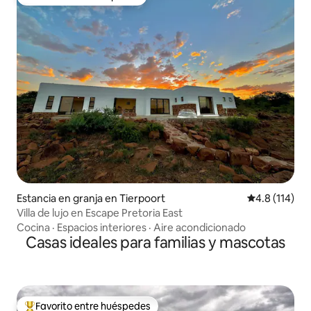
Favorito entre huéspedes
Estancia en granja en Tierpoort
Calificación 
4.8 (114)
Villa de lujo en Escape Pretoria East
Cocina
·
Espacios interiores
·
Aire acondicionado
Casas ideales para familias y mascotas
Favorito entre huéspedes