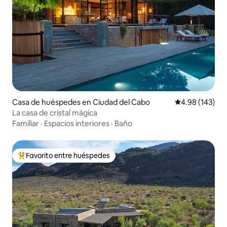
Casa de huéspedes en Ciudad del Cabo
Calificación pr
4.98 (143)
La casa de cristal mágica
Familiar
·
Espacios interiores
·
Baño
Favorito entre huéspedes
De los mejores en Favorito entre huéspedes