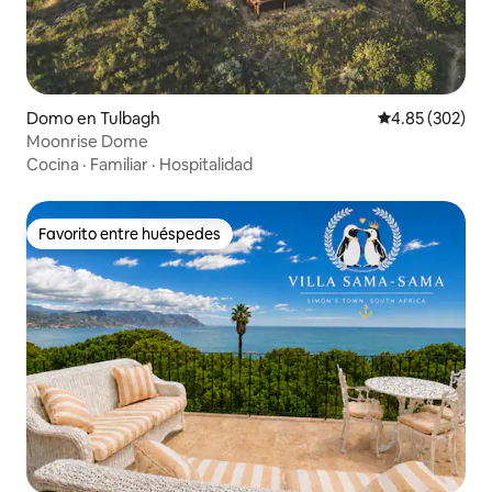
Domo en Tulbagh
Calificación pr
4.85 (302)
Moonrise Dome
Cocina
·
Familiar
·
Hospitalidad
Favorito entre huéspedes
Favorito entre huéspedes