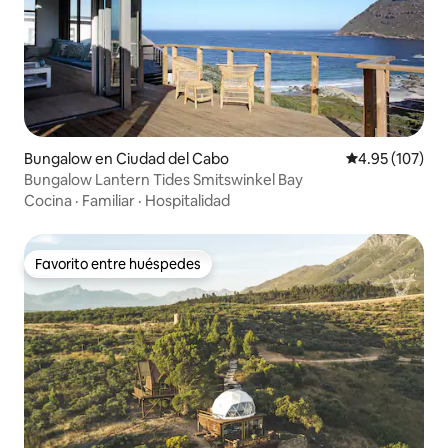
Bungalow en Ciudad del Cabo
Calificación p
4.95 (107)
Bungalow Lantern Tides Smitswinkel Bay
Cocina
·
Familiar
·
Hospitalidad
Favorito entre huéspedes
Favorito entre huéspedes