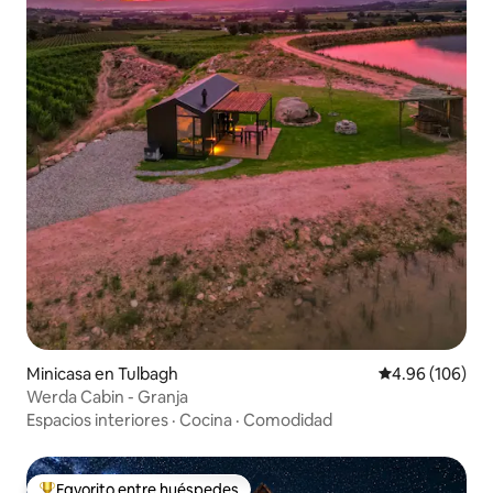
Minicasa en Tulbagh
Calificación pr
4.96 (106)
Werda Cabin - Granja
Espacios interiores
·
Cocina
·
Comodidad
Favorito entre huéspedes