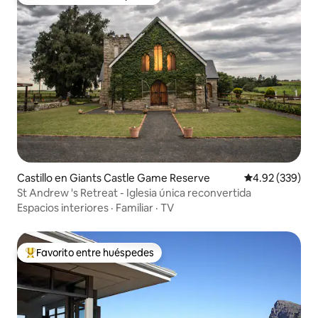
De los mejores en Favorito entre huéspedes
Castillo en Giants Castle Game Reserve
Calificación pr
4.92 (339)
St Andrew 's Retreat - Iglesia única reconvertida
Espacios interiores
·
Familiar
·
TV
Favorito entre huéspedes
De los mejores en Favorito entre huéspedes