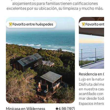
alojamientos para familias tienen calificaciones
excelentes por su ubicación, su limpieza y mucho más.
Favorito entre huéspedes
Favorito entre
De los mejores en Favorito entre huéspedes
De los mejores en
Residencia en Ge
Lujo en la naturale
Vistas infinitas al 
Disfruta del mejor 
en nuestra casa de 
acantilado con imp
mar desde todas la
Nuestro diseño m
Espacios interiore
cuenta con madera
Minicasa en Wilderness
Calificación promedio: 4.98 de 5
4.98 (197)