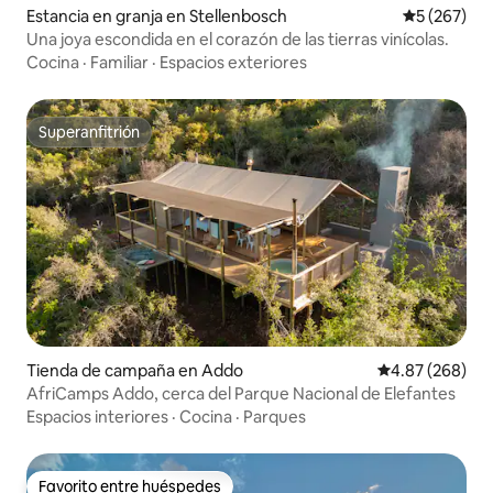
Estancia en granja en Stellenbosch
Calificació
5 (267)
Una joya escondida en el corazón de las tierras vinícolas.
Cocina
·
Familiar
·
Espacios exteriores
Superanfitrión
Superanfitrión
Tienda de campaña en Addo
Calificación pr
4.87 (268)
AfriCamps Addo, cerca del Parque Nacional de Elefantes
Espacios interiores
·
Cocina
·
Parques
Favorito entre huéspedes