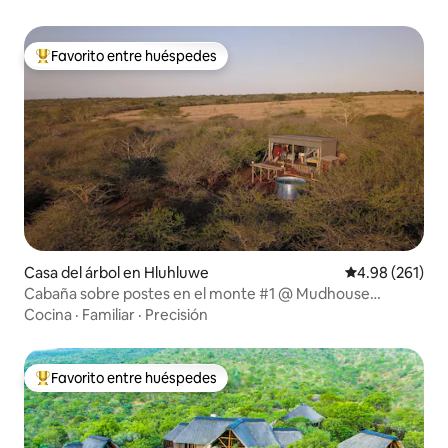
Favorito entre huéspedes
De los mejores en Favorito entre huéspedes
Casa del árbol en Hluhluwe
Calificación pr
4.98 (261)
Cabaña sobre postes en el monte #1 @ Mudhouse
Zululand
Cocina
·
Familiar
·
Precisión
Favorito entre huéspedes
De los mejores en Favorito entre huéspedes