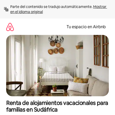
Ir
Parte del contenido se tradujo automáticamente. 
Mostrar 
al
en el idioma original
contenido
Tu espacio en Airbnb
Renta de alojamientos vacacionales para
familias en Sudáfrica