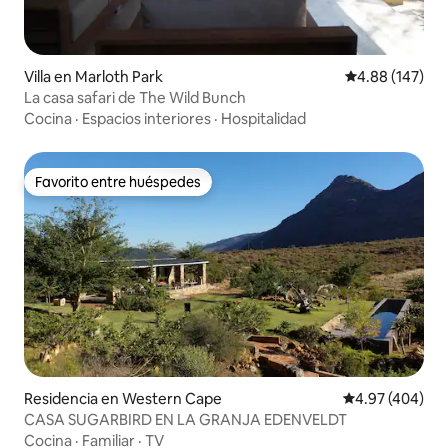
Villa en Marloth Park
Calificación pr
4.88 (147)
La casa safari de The Wild Bunch
Cocina
·
Espacios interiores
·
Hospitalidad
Favorito entre huéspedes
Favorito entre huéspedes
Residencia en Western Cape
Calificación pr
4.97 (404)
CASA SUGARBIRD EN LA GRANJA EDENVELDT
Cocina
·
Familiar
·
TV