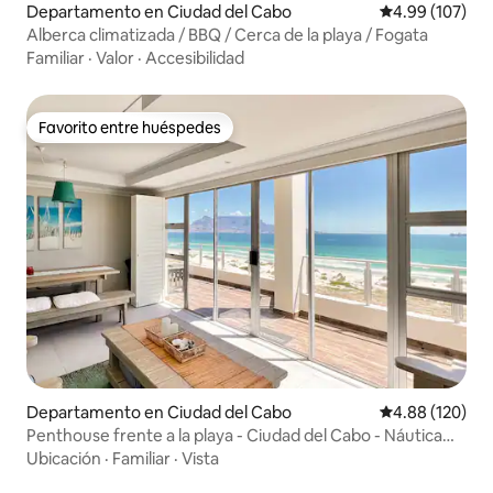
Departamento en Ciudad del Cabo
Calificación pr
4.99 (107)
Alberca climatizada / BBQ / Cerca de la playa / Fogata
Familiar
·
Valor
·
Accesibilidad
Favorito entre huéspedes
Favorito entre huéspedes
Departamento en Ciudad del Cabo
Calificación pr
4.88 (120)
Penthouse frente a la playa - Ciudad del Cabo - Náutica
704
Ubicación
·
Familiar
·
Vista