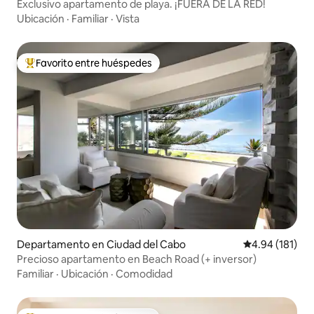
Exclusivo apartamento de playa. ¡FUERA DE LA RED!
Ubicación
·
Familiar
·
Vista
Favorito entre huéspedes
De los mejores en Favorito entre huéspedes
Departamento en Ciudad del Cabo
Calificación p
4.94 (181)
Precioso apartamento en Beach Road (+ inversor)
Familiar
·
Ubicación
·
Comodidad