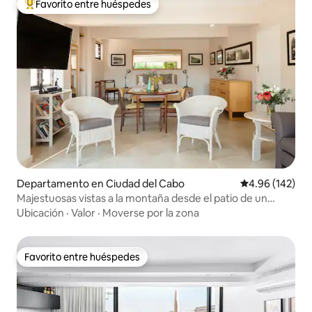
Favorito entre huéspedes
De los mejores en Favorito entre huéspedes
Departamento en Ciudad del Cabo
Calificación pr
4.96 (142)
Majestuosas vistas a la montaña desde el patio de un
estudio de diseño
Ubicación
·
Valor
·
Moverse por la zona
Favorito entre huéspedes
Favorito entre huéspedes