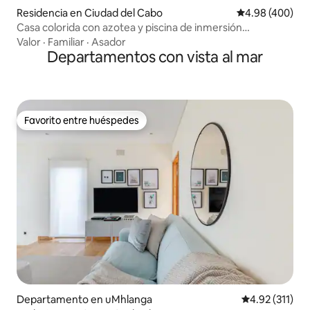
Residencia en Ciudad del Cabo
Calificación pr
4.98 (400)
Casa colorida con azotea y piscina de inmersión
climatizada
Valor
·
Familiar
·
Asador
Departamentos con vista al mar
Favorito entre huéspedes
Favorito entre huéspedes
Departamento en uMhlanga
Calificación p
4.92 (311)