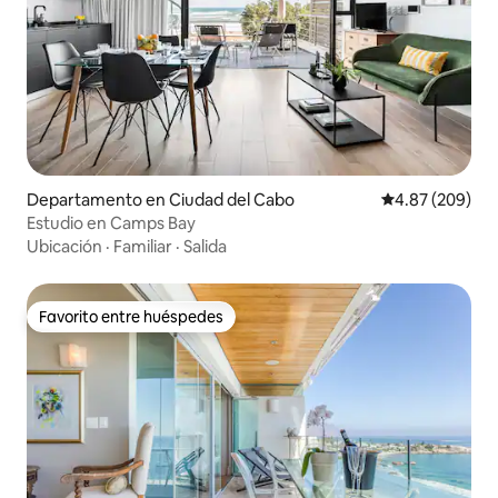
Departamento en Ciudad del Cabo
Calificación pr
4.87 (209)
Estudio en Camps Bay
Ubicación
·
Familiar
·
Salida
Favorito entre huéspedes
Favorito entre huéspedes