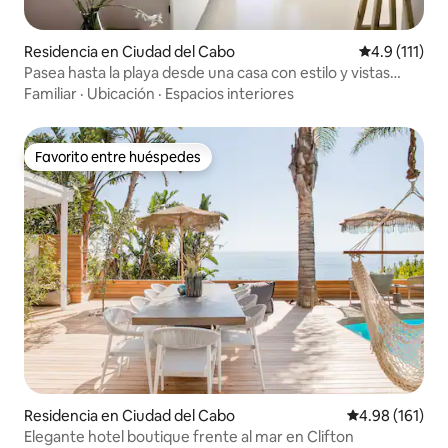
Residencia en Ciudad del Cabo
Calificación 
4.9 (111)
Pasea hasta la playa desde una casa con estilo y vistas
maravillosas
Familiar
·
Ubicación
·
Espacios interiores
Favorito entre huéspedes
Favorito entre huéspedes
Residencia en Ciudad del Cabo
Calificación p
4.98 (161)
Elegante hotel boutique frente al mar en Clifton