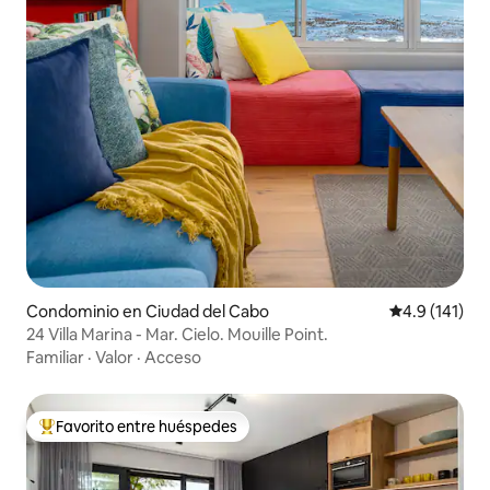
Condominio en Ciudad del Cabo
Calificación 
4.9 (141)
24 Villa Marina - Mar. Cielo. Mouille Point.
Familiar
·
Valor
·
Acceso
Favorito entre huéspedes
De los mejores en Favorito entre huéspedes