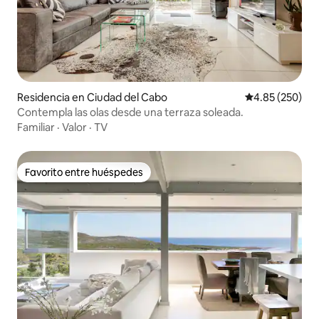
Residencia en Ciudad del Cabo
Calificación pr
4.85 (250)
Contempla las olas desde una terraza soleada.
Familiar
·
Valor
·
TV
Favorito entre huéspedes
Favorito entre huéspedes