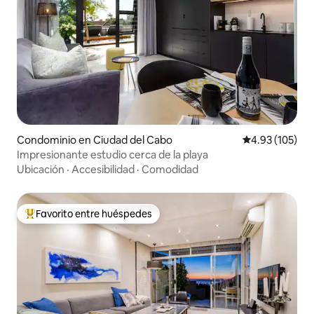
Condominio en Ciudad del Cabo
Calificación p
4.93 (105)
Impresionante estudio cerca de la playa
Ubicación
·
Accesibilidad
·
Comodidad
Favorito entre huéspedes
De los mejores en Favorito entre huéspedes