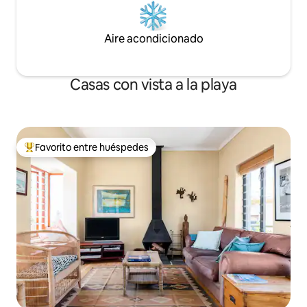
huéspedes alquilan un coche, pero
estancia. Hay aire
últimamente cada vez más utilizan el taxi
todas las habitaci
Uber. Estamos registrados en la
Aire acondicionado
organización local de paramédicos que
puede ayudar rápidamente en cualquier
emergencia médica.
Casas con vista a la playa
Favorito entre huéspedes
De los mejores en Favorito entre huéspedes