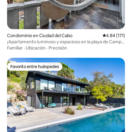
Condominio en Ciudad del Cabo
Calificación p
4.84 (171)
¡Apartamento luminoso y espacioso en la playa de Camps
Bay!
Familiar
·
Ubicación
·
Precisión
Favorito entre huéspedes
Favorito entre huéspedes