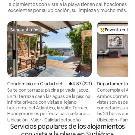
alojamientos con vista a la playa tienen calificaciones
excelentes por su ubicación, su limpieza y mucho más.
Superanfitrión
Favorito entre
Superanfitrión
De los mejores en
Condominio en Ciudad del C
Calificación promedio: 4.87 de 5
4.87 (221)
Departamento en 
abo
el Cabo
Suite con terraza: piscina privada, jacuzzi
Contempla el Atlá
y chimenea
con paredes de cri
En tu terraza caen las aguas de la piscina
Ambos dormitorios
infinita privada con vistas al lejano
vistas son espect
horizonte del Atlántico, la suite Terrace
conectados a un s
Honeymoon es perfecta para celebrar
las 24 horas que t
esa ocasión especial. Bañera de
apartamento si vue
Ubicación
·
Valor
·
Calidad del sueño
Ubicación
·
Familia
hidromasaje, chimenea de gas y
Servicios populares de los alojamientos
casa. Todo el apartamento está
fabulosa sala de estar interior/exterior.
disponible. Cocin
con vista a la playa en Sudáfrica