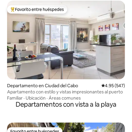
Favorito entre huéspedes
De los mejores en Favorito entre huéspedes
Departamento en Ciudad del Cabo
Calificación pr
4.95 (547)
Apartamento con estilo y vistas impresionantes al puerto
Familiar
·
Ubicación
·
Áreas comunes
Departamentos con vista a la playa
Favorito entre huéspedes