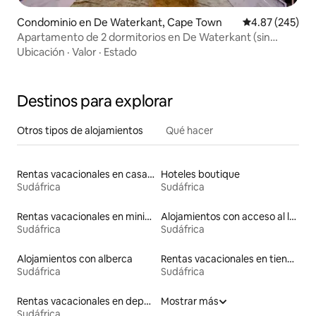
Condominio en De Waterkant, Cape Town
Calificación pr
4.87 (245)
Apartamento de 2 dormitorios en De Waterkant (sin
restricción de carga)
Ubicación
·
Valor
·
Estado
Destinos para explorar
Otros tipos de alojamientos
Qué hacer
Rentas vacacionales en casas adosadas
Hoteles boutique
Sudáfrica
Sudáfrica
Rentas vacacionales en minicasas
Alojamientos con acceso al lago
Sudáfrica
Sudáfrica
Alojamientos con alberca
Rentas vacacionales en tiendas indias
Sudáfrica
Sudáfrica
Rentas vacacionales en departamentos con cama de altura accesible
Mostrar más
Sudáfrica