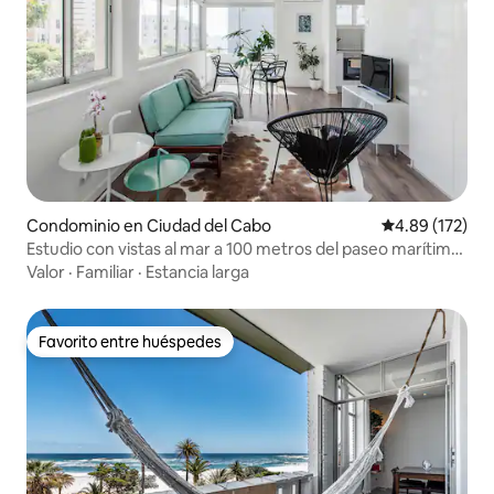
Condominio en Ciudad del Cabo
Calificación p
4.89 (172)
Estudio con vistas al mar a 100 metros del paseo marítimo
de Sea Point
Valor
·
Familiar
·
Estancia larga
Favorito entre huéspedes
Favorito entre huéspedes