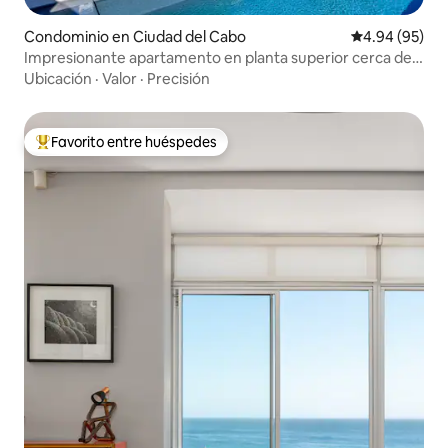
Condominio en Ciudad del Cabo
Calificación p
4.94 (95)
Impresionante apartamento en planta superior cerca de
la playa
Ubicación
·
Valor
·
Precisión
Favorito entre huéspedes
De los mejores en Favorito entre huéspedes