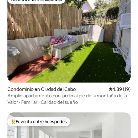
Favorito entre huéspedes
Condominio en Ciudad del Cabo
Calificación 
4.89 (19)
Amplio apartamento con jardín al pie de la montaña de la
Mesa
Valor
·
Familiar
·
Calidad del sueño
Favorito entre huéspedes
De los mejores en Favorito entre huéspedes