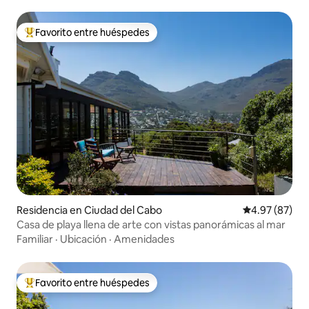
Favorito entre huéspedes
De los mejores en Favorito entre huéspedes
Residencia en Ciudad del Cabo
Calificación p
4.97 (87)
Casa de playa llena de arte con vistas panorámicas al mar
Familiar
·
Ubicación
·
Amenidades
Favorito entre huéspedes
De los mejores en Favorito entre huéspedes