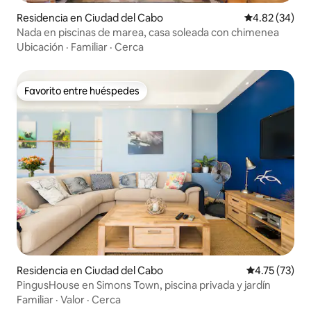
Residencia en Ciudad del Cabo
Calificación p
4.82 (34)
Nada en piscinas de marea, casa soleada con chimenea
Ubicación
·
Familiar
·
Cerca
Favorito entre huéspedes
Favorito entre huéspedes
Residencia en Ciudad del Cabo
Calificación 
4.75 (73)
PingusHouse en Simons Town, piscina privada y jardín
Familiar
·
Valor
·
Cerca