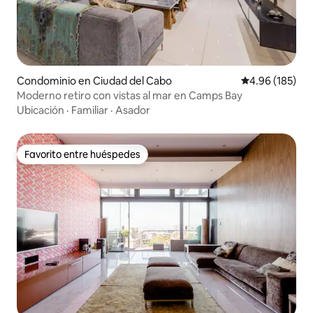
Condominio en Ciudad del Cabo
Calificación pr
4.96 (185)
Moderno retiro con vistas al mar en Camps Bay
Ubicación
·
Familiar
·
Asador
Favorito entre huéspedes
Favorito entre huéspedes