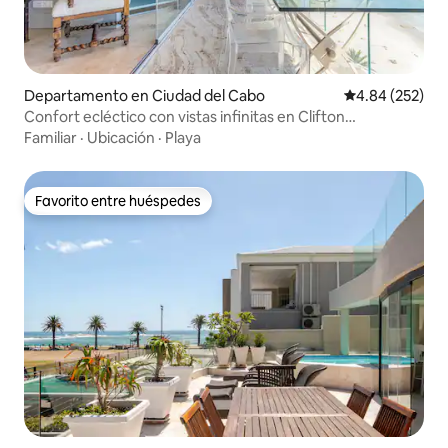
Departamento en Ciudad del Cabo
Calificación pr
4.84 (252)
Confort ecléctico con vistas infinitas en Clifton
Beachfront
Familiar
·
Ubicación
·
Playa
Favorito entre huéspedes
Favorito entre huéspedes