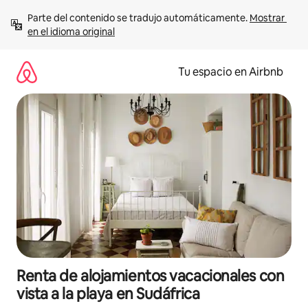
Ir
Parte del contenido se tradujo automáticamente. 
Mostrar 
al
en el idioma original
contenido
Tu espacio en Airbnb
Renta de alojamientos vacacionales con
vista a la playa en Sudáfrica