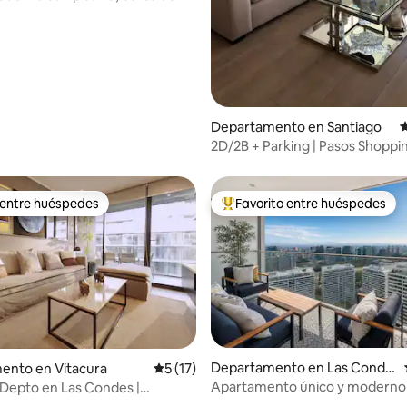
Departamento en Santiago
C
2D/2B + Parking | Pasos Shoppi
Arauco
 entre huéspedes
Favorito entre huéspedes
 entre huéspedes
De los mejores en Favorito ent
Departamento en Las Conde
ento en Vitacura
Calificación promedio: 5 de 5; 17 evaluac
5 (17)
s
Apаrtamento único y moderno 
Depto en Las Condes |
io: 5 de 5; 33 evaluaciones
espectacular
 Ubicación