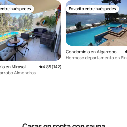
 entre huéspedes
Favorito entre huéspedes
 entre huéspedes
Favorito entre huéspedes
Condominio en Algarrobo
C
 4.9 de 5; 139 evaluaciones
Hermoso departamento en Pina
Canelillo
o en Mirasol
Calificación promedio: 4.85 de 5; 142 evaluac
4.85 (142)
garrobo Almendros
Casas en renta con sauna