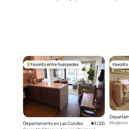
Mall
Favorito entre huéspedes
Favorito
De los mejores en Favorito entre huéspedes
Favorito
Departam
Moderno 
Departamento en Las Condes
Calificación promed
5 (33)
Excelente