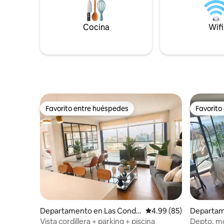
Excelente ubicación para Valle Nevado,
La Parva y El Colorado
Cocina
Wifi
Favorito entre huéspedes
Favorito
Favorito entre huéspedes
Favorito
Departamento en Las Conde
Calificación promedio:
4.99 (85)
Departam
s
s
Vista cordillera + parking + piscina
Depto. mo