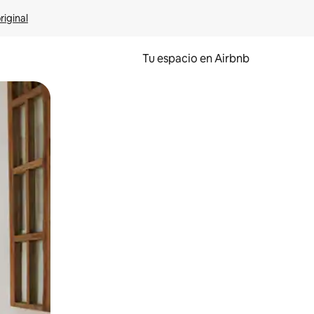
riginal
Tu espacio en Airbnb
ien tocando y deslizando la pantalla.