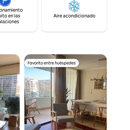
ionamiento
ito en las
Aire acondicionado
alaciones
Favorito entre huéspedes
re huéspedes
Favorito entre huéspedes
iones