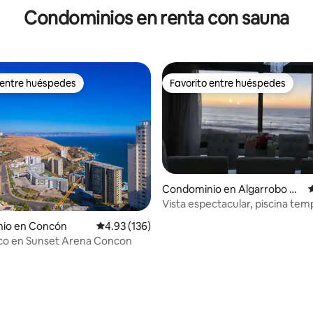
Condominios en renta con sauna
 entre huéspedes
Favorito entre huéspedes
 entre huéspedes
Favorito entre huéspedes
Condominio en Algarrobo N
C
orte
Vista espectacular, piscina te
 4.8 de 5; 103 evaluaciones
todo el año
io en Concón
Calificación promedio: 4.93 de 5; 136 evaluac
4.93 (136)
ico en Sunset Arena Concon