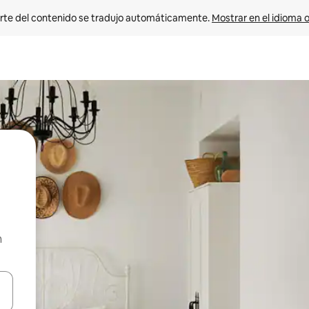
rte del contenido se tradujo automáticamente. 
Mostrar en el idioma o
n
vegar usando las teclas de las flechas hacia arriba y hacia abajo, o b