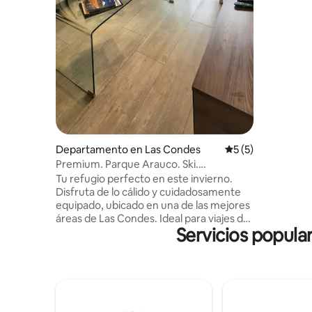
comida y 
departame
necesario
con cama King, sofa c
dobles, T
lavavajill
Departamento en Las Condes
Calificación prome
5 (5)
Premium. Parque Arauco. Ski.
Calefacción. Digital
Tu refugio perfecto en este invierno.
Disfruta de lo cálido y cuidadosamente
equipado, ubicado en una de las mejores
áreas de Las Condes. Ideal para viajes de
Servicios popula
negocios, y para quienes desean
combinar la ciudad con una escapada a la
nieve. Conectividad, restaurantes, malls,
clínicas y acceso hacia los centros de ski
de la cordillera. ✔ Wi-Fi y calefacción ✔
Check-in autónomo. Seguridad 24/7 ✔
Cercano a clínicas, oficinas y Metro. ✔