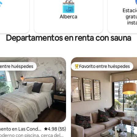
Estac
Alberca
gratu
inst
Departamentos en renta con sauna
 entre huéspedes
Favorito entre huéspedes
 entre huéspedes
De los mejores en Favorito ent
 4.99 de 5; 85 evaluaciones
ento en Las Conde
Calificación promedio: 4.98 de 5; 55 evaluac
4.98 (55)
derno con piscina, cerca del