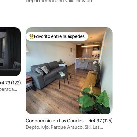
Departamento en Valle Nevado
Favorito entre huéspedes
De los mejores en Favorito entre huéspedes
alificación promedio: 4.73 de 5; 122 evaluaciones
4.73 (122)
mperada
iones
Condominio en Las Condes
Calificación promedio: 
4.97 (125)
Depto. lujo, Parque Arauco, Ski, Las
Condes