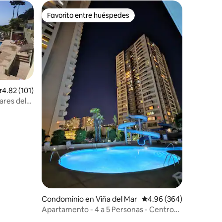
Favorito entre huéspedes
Favorito entre huéspedes
alificación promedio: 4.82 de 5; 101 evaluaciones
4.82 (101)
res del
iones
Condominio en Viña del Mar
Calificación promedio: 
4.96 (364)
Apartamento - 4 a 5 Personas - Centro
Viña del Mar