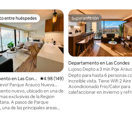
ito entre huéspedes
Superanfitrión
ejores en Favorito entre huéspedes
Superanfitrión
Departamento en Las Condes
Lujoso Depto a 3 min Pqe Arau
Estac+Piscina+Gym
Depto para hasta 6 personas c
ento en Las Cond
Calificación promedio: 4.98 de 5; 149 evaluac
4.98 (149)
increible vista. Tiene Wifi 2 Aire
evo! Parque Arauco Nueva
Acondicionado Frio/Calor para
ento nuevo, ubicado en una de
calefaccionar en invierno y refr
 mas exclusivas de la Region
verano. 2 TVs con Netflix Mallas
tana. A pasos de Parque
seguridad en terraza y ventana
 una de las principales areas
Estacionamiento. 2 Baños completos.
 Las Condes, del sector
Cama KING. Hay un colchon Extra que
o Nueva Las Condes, como
puedes solicitar si vienen pers
e Mall Parque Arauco, Open
quieren dormir todos separados. A pa
cos, supermercados, Patios de
Mall Pqe Arauco, Clínica Alema