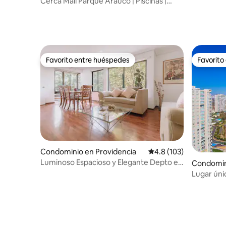
Cerca Mall Parque Arauco | Piscinas |
Parking
Favorito entre huéspedes
Favorito
Favorito entre huéspedes
Favorito
Condominio en Providencia
Calificación promedio:
4.8 (103)
Luminoso Espacioso y Elegante Depto en
Condomin
Providencia
Lugar ún