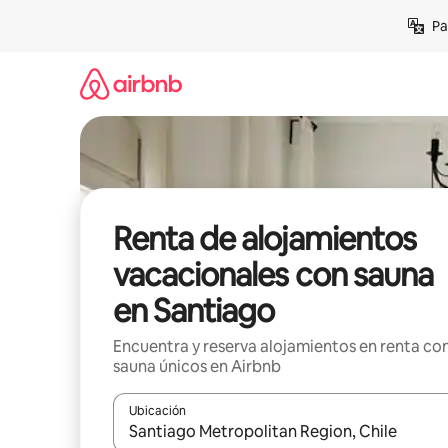
Ir
Pa
al
contenido
Renta de alojamientos
vacacionales con sauna
en Santiago
Encuentra y reserva alojamientos en renta co
sauna únicos en Airbnb
Ubicación
Cuando los resultados estén disponibles, podrás na