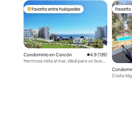
Favorito entre huéspedes
Favorito
De los mejores en Favorito entre huéspedes
Favorito
Condominio en Concón
Calificación promedio:
4.9 (139)
Hermosa vista al mar, ideal para un buen
descanso
Condomini
Costa Al