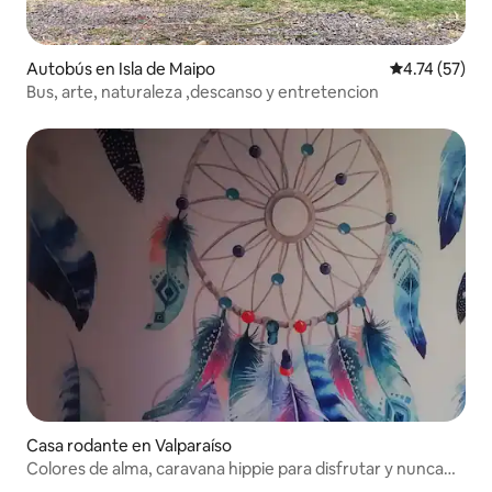
Autobús en Isla de Maipo
Calificación 
4.74 (57)
Bus, arte, naturaleza ,descanso y entretencion
Casa rodante en Valparaíso
Colores de alma, caravana hippie para disfrutar y nunca
olvidar tu experiencia.