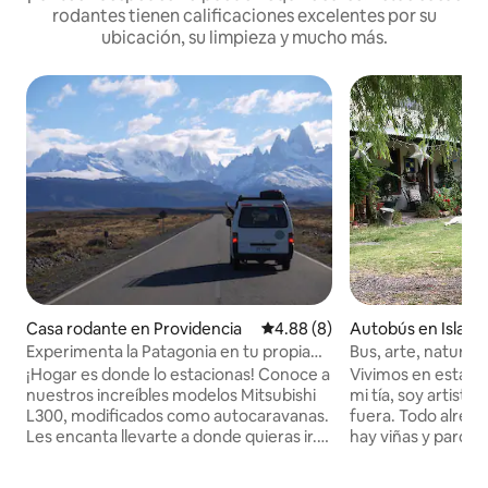
rodantes tienen calificaciones excelentes por su
ubicación, su limpieza y mucho más.
Casa rodante en Providencia
Calificación promedio: 4.88 de
4.88 (8)
Autobús en Isla d
Experimenta la Patagonia en tu propia
Bus, arte, natural
autocaravana
entretencion
¡Hogar es donde lo estacionas! Conoce a
Vivimos en esta Pa
nuestros increíbles modelos Mitsubishi
mi tía, soy artista bili
L300, modificados como autocaravanas.
fuera. Todo alrede
Les encanta llevarte a donde quieras ir.
hay viñas y parque
Despiértate en una hermosa orilla o con
Hago clases de cer
vistas a la montaña, tú decides. Disfrute
entre otros plantas