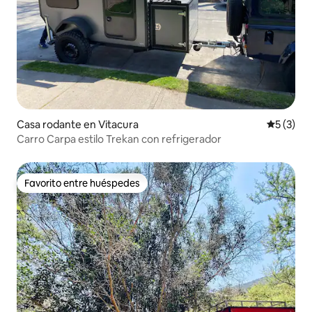
Casa rodante en Vitacura
Calificac
5 (3)
Carro Carpa estilo Trekan con refrigerador
Favorito entre huéspedes
Favorito entre huéspedes