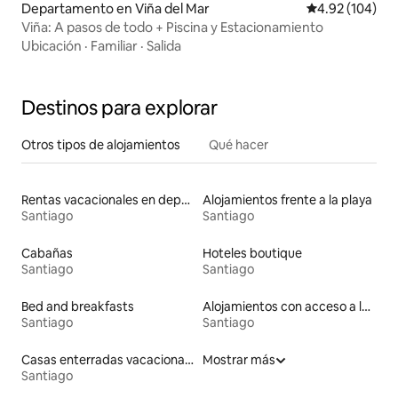
Departamento en Viña del Mar
Calificación pr
4.92 (104)
Viña: A pasos de todo + Piscina y Estacionamiento
Ubicación
·
Familiar
·
Salida
Destinos para explorar
Otros tipos de alojamientos
Qué hacer
Rentas vacacionales en departamentos con cama de altura accesible
Alojamientos frente a la playa
Santiago
Santiago
Cabañas
Hoteles boutique
Santiago
Santiago
Bed and breakfasts
Alojamientos con acceso a las pistas de esquí
Santiago
Santiago
Casas enterradas vacacionales
Mostrar más
Santiago