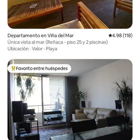
Departamento en Viña del Mar
Calificación p
4.98 (118)
Única vista al mar (Reñaca - piso 25 y 2 piscinas)
Ubicación
·
Valor
·
Playa
Favorito entre huéspedes
De los mejores en Favorito entre huéspedes