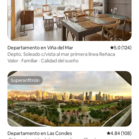
Departamento en Viña del Mar
Calificación 
5.0 (124)
Depto. Soleado c/vista al mar primera línea Reñaca
Valor
·
Familiar
·
Calidad del sueño
Superanfitrión
Superanfitrión
Departamento en Las Condes
Calificación pr
4.84 (108)