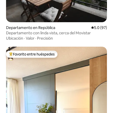
Departamento en República
Calificación
5.0 (97)
Departamento con linda vista, cerca del Movistar
Ubicación
·
Valor
·
Precisión
Favorito entre huéspedes
De los mejores en Favorito entre huéspedes