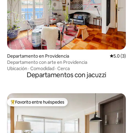
Departamento en Providencia
Calificació
5.0 (3)
Departamento con arte en Providencia
Ubicación
·
Comodidad
·
Cerca
Departamentos con jacuzzi
Favorito entre huéspedes
De los mejores en Favorito entre huéspedes