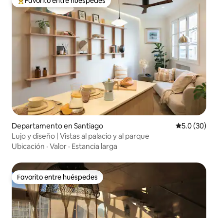
Favorito entre huéspedes
De los mejores en Favorito entre huéspedes
Departamento en Santiago
Calificación
5.0 (30)
Lujo y diseño | Vistas al palacio y al parque
Ubicación
·
Valor
·
Estancia larga
Favorito entre huéspedes
Favorito entre huéspedes