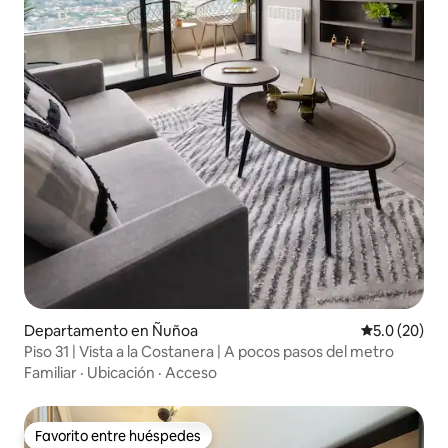
Departamento en Ñuñoa
Calificación
5.0 (20)
Piso 31 | Vista a la Costanera | A pocos pasos del metro
Familiar
·
Ubicación
·
Acceso
Favorito entre huéspedes
Favorito entre huéspedes