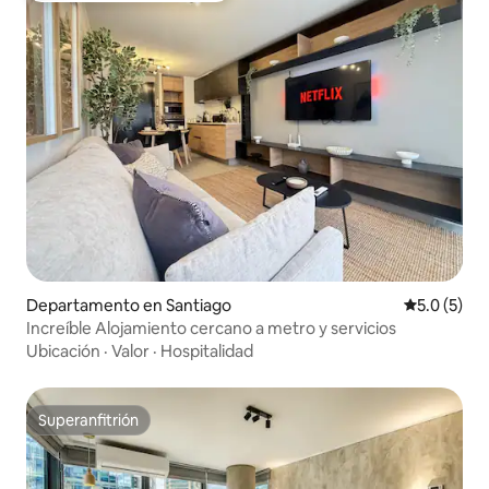
Departamento en Santiago
Calificació
5.0 (5)
Increíble Alojamiento cercano a metro y servicios
Ubicación
·
Valor
·
Hospitalidad
Superanfitrión
Superanfitrión