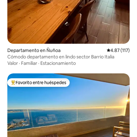
Departamento en Ñuñoa
Calificación p
4.87 (117)
Cómodo departamento en lindo sector Barrio Italia
Valor
·
Familiar
·
Estacionamiento
Favorito entre huéspedes
De los mejores en Favorito entre huéspedes