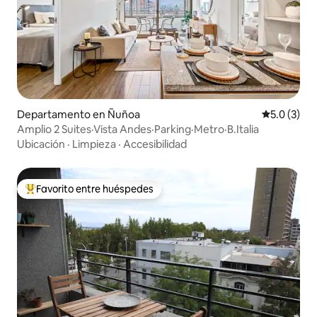
Departamento en Ñuñoa
Calificació
5.0 (3)
Amplio 2 Suites·Vista Andes·Parking·Metro·B.Italia
Ubicación
·
Limpieza
·
Accesibilidad
Favorito entre huéspedes
De los mejores en Favorito entre huéspedes