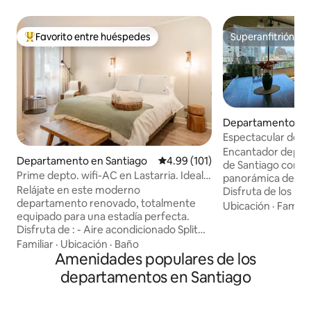
Favorito entre huéspedes
Superanfitrión
De los mejores en Favorito entre huéspedes
Superanfitrión
Departamento en 
Espectacular depa
Panorámicas.
Encantador depar
Departamento en Santiago
Calificación promedio: 4.99 de 5
4.99 (101)
de Santiago con u
Prime depto. wifi-AC en Lastarria. Ideal
panorámica del cen
Viajeros
Relájate en este moderno
Disfruta de los ra
departamento renovado, totalmente
por la noche y de 
Ubicación
·
Familia
equipado para una estadía perfecta.
durante el día. Este acogedor espacio
Disfruta de : - Aire acondicionado Split
cuenta con comod
Inverter - Wi-Fi de alta velocidad -
una decoración ele
Familiar
·
Ubicación
·
Baño
Lavadora/secadora - Secador y plancha
Amenidades populares de los
comodidades nece
de pelo - Cama con suaves sábanas de
estancia inolvidab
departamentos en Santiago
algodón - Cafetera Nespresso - Edificio
privado, podrás de
Seguro con conserjeria 24/7 - Ubicado
panorámicas que a
en el corazón del Barrio Lastarria, a
cordillera hasta l