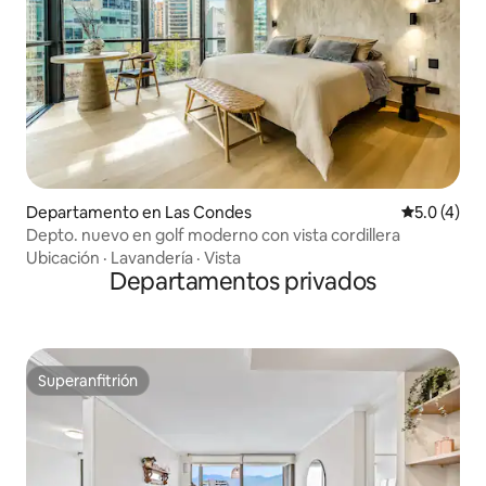
Departamento en Las Condes
Calificació
5.0 (4)
Depto. nuevo en golf moderno con vista cordillera
Ubicación
·
Lavandería
·
Vista
Departamentos privados
Superanfitrión
Superanfitrión