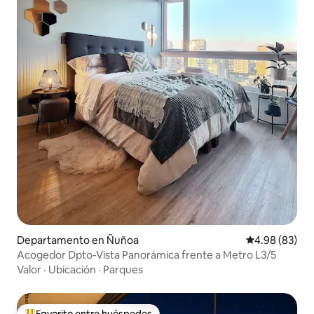
Departamento en Ñuñoa
Calificación p
4.98 (83)
Acogedor Dpto-Vista Panorámica frente a Metro L3/5
Valor
·
Ubicación
·
Parques
Favorito entre huéspedes