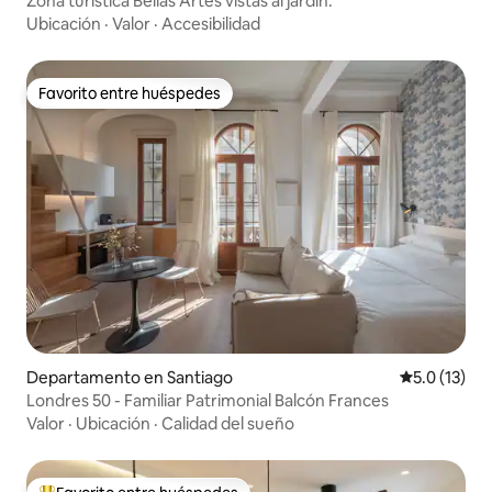
Zona turística Bellas Artes vistas al jardín.
Ubicación
·
Valor
·
Accesibilidad
Favorito entre huéspedes
Favorito entre huéspedes
Departamento en Santiago
Calificación
5.0 (13)
Londres 50 - Familiar Patrimonial Balcón Frances
Valor
·
Ubicación
·
Calidad del sueño