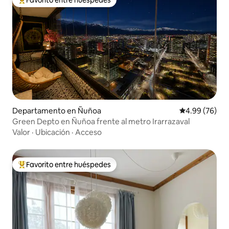
De los mejores en Favorito entre huéspedes
Departamento en Ñuñoa
Calificación p
4.99 (76)
Green Depto en Ñuñoa frente al metro Irarrazaval
Valor
·
Ubicación
·
Acceso
Favorito entre huéspedes
De los mejores en Favorito entre huéspedes