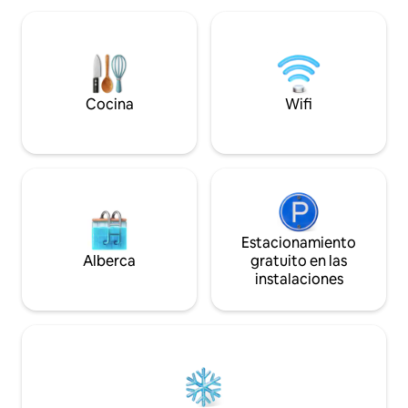
pasos de los mejores restaurantes,
de la ciudad.
cafés, museos y atractivos de Santiago.
Escribeme para aclarar tus dudas. Feliz
te ayudo.
Cocina
Wifi
Estacionamiento
Alberca
gratuito en las
instalaciones