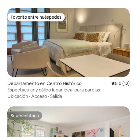
Favorito entre huéspedes
Favorito entre huéspedes
Departamento en Centro Histórico
Calificación
5.0 (12)
Espectacular y cálido lugar ideal para parejas
Ubicación
·
Acceso
·
Salida
Superanfitrión
Superanfitrión