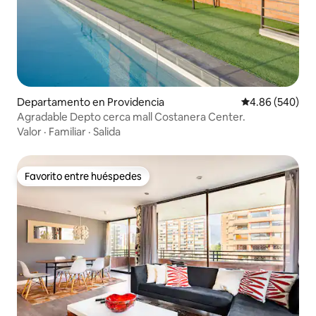
Departamento en Providencia
Calificación pr
4.86 (540)
Agradable Depto cerca mall Costanera Center.
Valor
·
Familiar
·
Salida
Favorito entre huéspedes
Favorito entre huéspedes