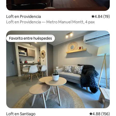
Loft en Providencia
Calificación 
4.84 (19)
Loft en Providencia — Metro Manuel Montt, 4 pax
Favorito entre huéspedes
Favorito entre huéspedes
Loft en Santiago
Calificación pr
4.88 (156)