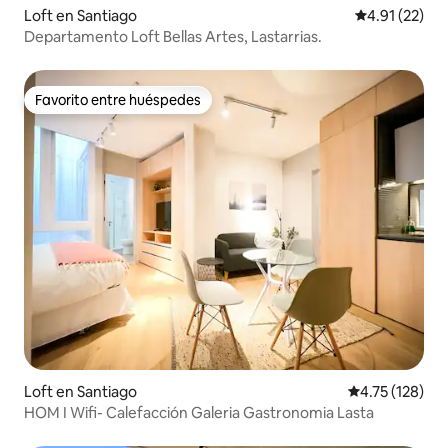
Loft en Santiago
Calificación 
4.91 (22)
Departamento Loft Bellas Artes, Lastarrias.
Favorito entre huéspedes
Favorito entre huéspedes
Loft en Santiago
Calificación p
4.75 (128)
HOM I Wifi- Calefacción Galeria Gastronomia Lasta