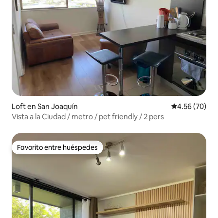
Loft en San Joaquín
Calificación p
4.56 (70)
Vista a la Ciudad / metro / pet friendly / 2 pers
Favorito entre huéspedes
Favorito entre huéspedes