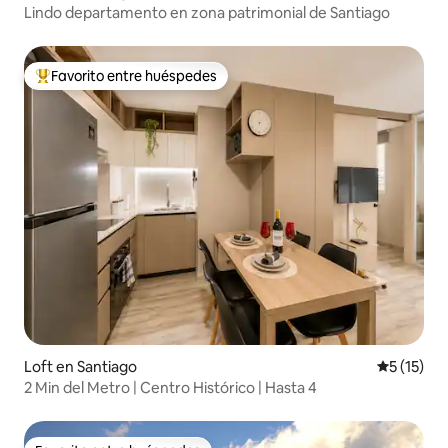
Lindo departamento en zona patrimonial de Santiago
Favorito entre huéspedes
De los mejores en Favorito entre huéspedes
Loft en Santiago
Calificaci
5 (15)
2 Min del Metro | Centro Histórico | Hasta 4