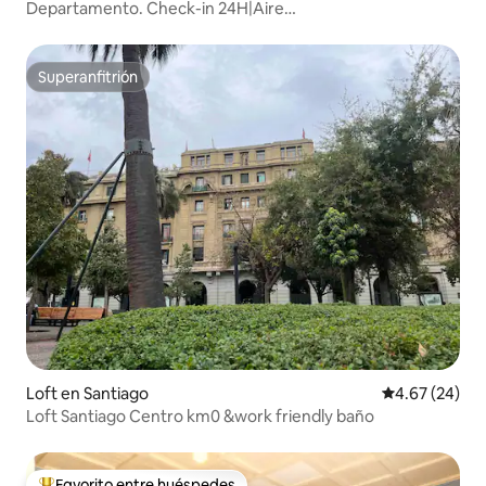
Departamento. Check-in 24H|Aire
acondicionado|Gimnasio|WiFi|Lavandería|Metro
Superanfitrión
Superanfitrión
Loft en Santiago
Calificación p
4.67 (24)
Loft Santiago Centro km0 &work friendly baño
Favorito entre huéspedes