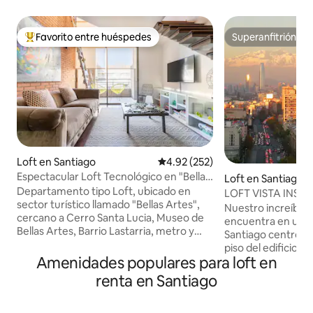
Favorito entre huéspedes
Superanfitrión
De los mejores en Favorito entre huéspedes
Superanfitrión
Loft en Santiago
Calificación promedio: 4.92 de 5
4.92 (252)
Espectacular Loft Tecnológico en "Bellas
Loft en Santiago
Artes", ideal para parejas.
Departamento tipo Loft, ubicado en
LOFT VISTA INSU
sector turístico llamado "Bellas Artes",
SANTIAGO
Nuestro increíble 
cercano a Cerro Santa Lucia, Museo de
encuentra en un lu
Bellas Artes, Barrio Lastarria, metro y
Santiago centro, u
muchos restaurantes. Departamento
piso del edificio s
tecnológico, controla algunas luces y la
Amenidades populares para loft en
cordillera de Los 
puerta digitalmente, TV, y todo lo
Lucía y la cuidad e
renta en Santiago
esencial para su confort. Calefacción por
verdaderamente u
Aire Acondicionado, Agua caliente por
del cual puedes di
central de agua, y cocina tiene Gas (sólo