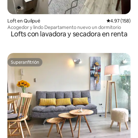
Loft en Quilpué
Calificación p
4.97 (158)
Acogedor y lindo Departamento nuevo un dormitorio
Lofts con lavadora y secadora en renta
Superanfitrión
Superanfitrión