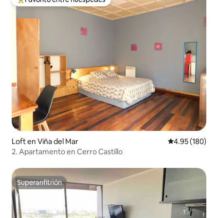
De los mejores en Favorito entre huéspedes
Loft en Viña del Mar
Calificación pr
4.95 (180)
2. Apartamento en Cerro Castillo
Superanfitrión
Superanfitrión