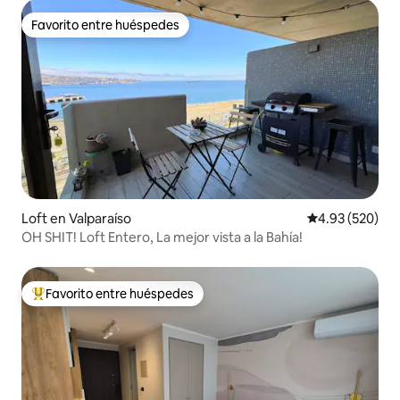
Favorito entre huéspedes
Favorito entre huéspedes
Loft en Valparaíso
Calificación pr
4.93 (520)
OH SHIT! Loft Entero, La mejor vista a la Bahía!
Favorito entre huéspedes
De los mejores en Favorito entre huéspedes