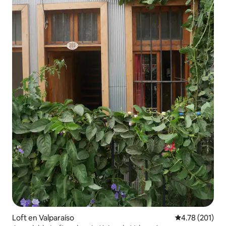
Loft en Valparaíso
Calificación p
4.78 (201)