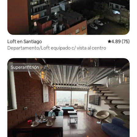
Loft en Santiago
Calificación p
4.89 (75)
Departamento/Loft equipado c/ vista al centro
Superanfitrión
Superanfitrión