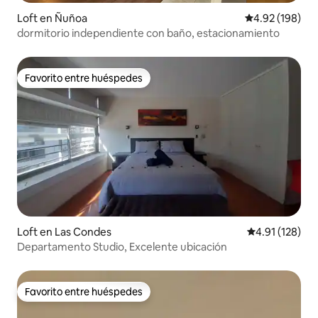
Loft en Ñuñoa
Calificación pr
4.92 (198)
dormitorio independiente con baño, estacionamiento
Favorito entre huéspedes
Favorito entre huéspedes
Loft en Las Condes
Calificación p
4.91 (128)
Departamento Studio, Excelente ubicación
Favorito entre huéspedes
Favorito entre huéspedes