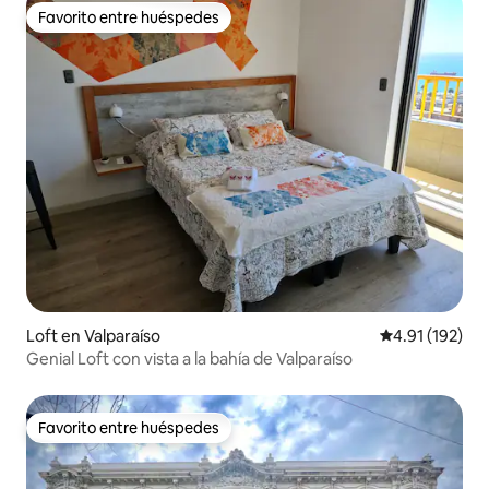
Favorito entre huéspedes
Favorito entre huéspedes
Loft en Valparaíso
Calificación p
4.91 (192)
Genial Loft con vista a la bahía de Valparaíso
Favorito entre huéspedes
Favorito entre huéspedes