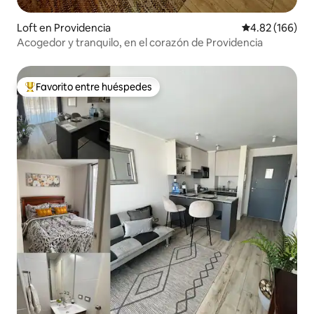
Loft en Providencia
Calificación pr
4.82 (166)
Acogedor y tranquilo, en el corazón de Providencia
Favorito entre huéspedes
De los mejores en Favorito entre huéspedes