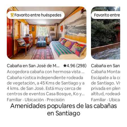
Favorito entre huéspedes
Favorito entre h
De los mejores en Favorito entre huéspedes
Favorito entre h
Cabaña en San José de Mai
Calificación promedio: 4.96 de 5
4.96 (298)
Cabaña en San Jos
po
po
Acogedora cabaña con hermosa vista a
Cabaña Montaña Pr
la cordillera
Increíble
Cabaña rústica independiente rodeada
Escápate a la cordi
de vegetación, a 45 Kms de Santiago y a
de Santiago. Vive una experiencia
4 kms. de San José. Está muy cerca de
privada en plena 
centros de eventos Casa Bosque, Ko y
altitud, rodeado d
restaurantes. Tiene 2 dormitorios, el
y vistas increíbles 
Familiar
·
Ubicación
·
Precisión
Familiar
·
Ubicació
principal con cama matrimonial y el
Amenidades populares de las cabañas
estadía incluye tr
segundo con cama de plaza y media, un
vehículo 4x4 desd
en Santiago
futon el living con estufa a leña, y a gas.
privado hasta la c
Cuenta con cocina-comedor full
subida), haciendo 
equipada, WIFI, TV Cable, terraza
la aventura. Tinaja XL privada Estero