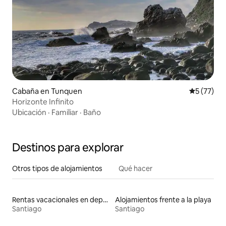
Cabaña en Tunquen
Calificaci
5 (77)
Horizonte Infinito
Ubicación
·
Familiar
·
Baño
Destinos para explorar
Otros tipos de alojamientos
Qué hacer
Rentas vacacionales en departamentos con cama de altura accesible
Alojamientos frente a la playa
Santiago
Santiago