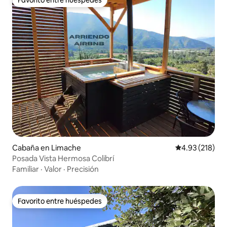
Favorito entre huéspedes
Cabaña en Limache
Calificación p
4.93 (218)
Posada Vista Hermosa Colibrí
Familiar
·
Valor
·
Precisión
Favorito entre huéspedes
Favorito entre huéspedes