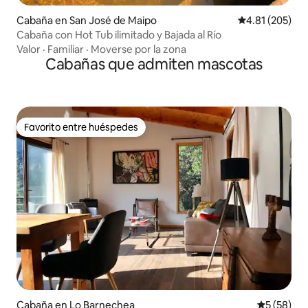
Cabaña en San José de Maipo
Calificación p
4.81 (205)
Cabaña con Hot Tub ilimitado y Bajada al Río
Valor
·
Familiar
·
Moverse por la zona
Cabañas que admiten mascotas
Favorito entre huéspedes
Favorito entre huéspedes
Cabaña en Lo Barnechea
Calificaci
5 (58)