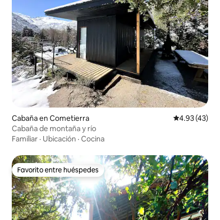
Cabaña en Cometierra
Calificación 
4.93 (43)
Cabaña de montaña y río
Familiar
·
Ubicación
·
Cocina
Favorito entre huéspedes
Favorito entre huéspedes