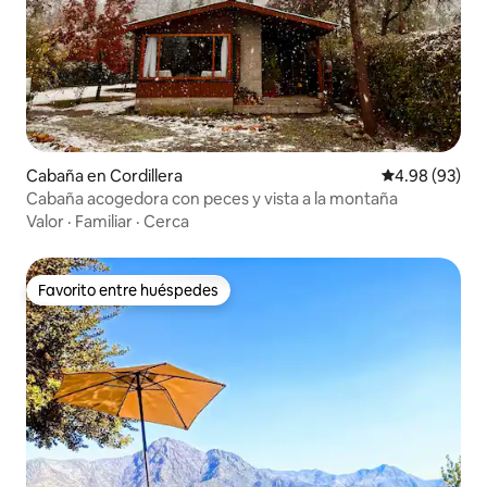
Cabaña en Cordillera
Calificación p
4.98 (93)
Cabaña acogedora con peces y vista a la montaña
Valor
·
Familiar
·
Cerca
Favorito entre huéspedes
Favorito entre huéspedes