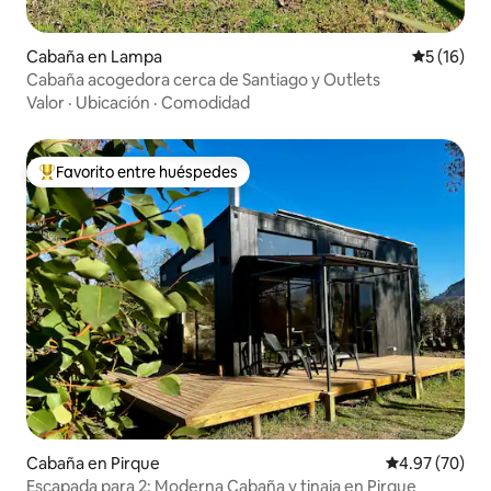
Cabaña en Lampa
Calificaci
5 (16)
Cabaña acogedora cerca de Santiago y Outlets
Valor
·
Ubicación
·
Comodidad
Favorito entre huéspedes
De los mejores en Favorito entre huéspedes
Cabaña en Pirque
Calificación p
4.97 (70)
Escapada para 2: Moderna Cabaña y tinaja en Pirque