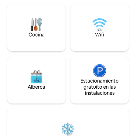
techada, quincho con asadera, piscina y
natural Terraza te
un bosque con árboles nativos, hamacas
Vista panorámica 
y juegos para niños. Tiene
satelital Pet friend
estacionamiento.
Cocina
Wifi
Estacionamiento
Alberca
gratuito en las
instalaciones