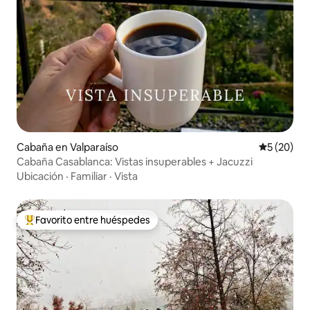
Cabaña en Valparaíso
Calificaci
5 (20)
Cabaña Casablanca: Vistas insuperables + Jacuzzi
Ubicación
·
Familiar
·
Vista
Favorito entre huéspedes
De los mejores en Favorito entre huéspedes