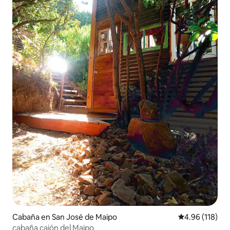
Cabaña en San José de Maipo
Calificación p
4.96 (118)
cabaña cajón del Maipo