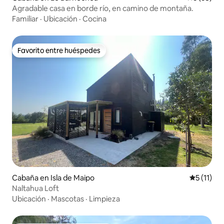
Agradable casa en borde río, en camino de montaña.
Familiar
·
Ubicación
·
Cocina
Favorito entre huéspedes
Favorito entre huéspedes
Cabaña en Isla de Maipo
Calificaci
5 (11)
Naltahua Loft
Ubicación
·
Mascotas
·
Limpieza