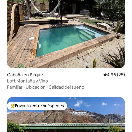
Cabaña en Pirque
Calificación p
4.96 (28)
Loft Montaña y Vino
Familiar
·
Ubicación
·
Calidad del sueño
Favorito entre huéspedes
De los mejores en Favorito entre huéspedes