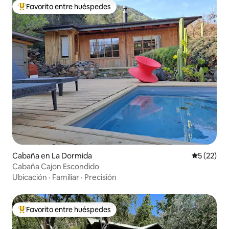
Favorito entre huéspedes
De los mejores en Favorito entre huéspedes
Cabaña en La Dormida
Calificaci
5 (22)
Cabaña Cajon Escondido
Ubicación
·
Familiar
·
Precisión
Favorito entre huéspedes
De los mejores en Favorito entre huéspedes