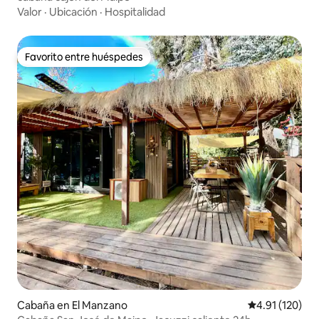
Valor
·
Ubicación
·
Hospitalidad
Favorito entre huéspedes
Favorito entre huéspedes
Cabaña en El Manzano
Calificación p
4.91 (120)