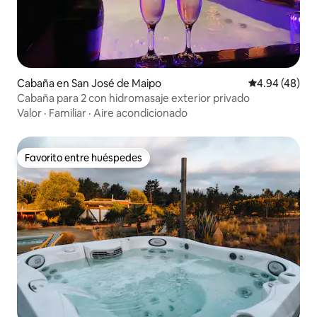
Cabaña en San José de Maipo
Calificación p
4.94 (48)
Cabaña para 2 con hidromasaje exterior privado
Valor
·
Familiar
·
Aire acondicionado
Favorito entre huéspedes
Favorito entre huéspedes