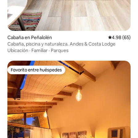
Cabaña en Peñalolén
Calificación p
4.98 (65)
Cabaña, piscina y naturaleza. Andes & Costa Lodge
Ubicación
·
Familiar
·
Parques
Favorito entre huéspedes
Favorito entre huéspedes