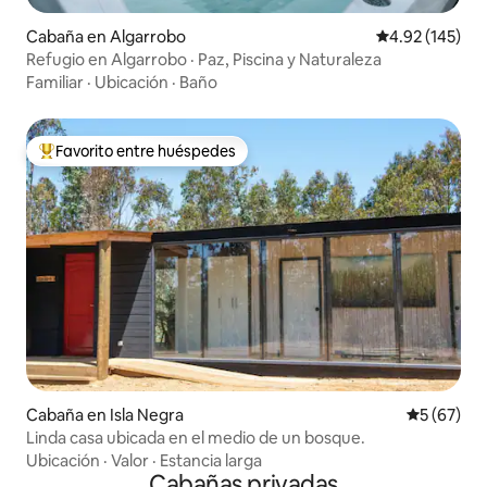
Cabaña en Algarrobo
Calificación p
4.92 (145)
Refugio en Algarrobo · Paz, Piscina y Naturaleza
Familiar
·
Ubicación
·
Baño
Favorito entre huéspedes
De los mejores en Favorito entre huéspedes
Cabaña en Isla Negra
Calificaci
5 (67)
Linda casa ubicada en el medio de un bosque.
Ubicación
·
Valor
·
Estancia larga
Cabañas privadas