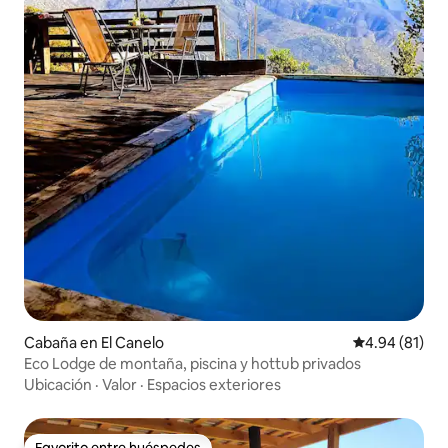
Cabaña en El Canelo
Calificación 
4.94 (81)
Eco Lodge de montaña, piscina y hottub privados
Ubicación
·
Valor
·
Espacios exteriores
Favorito entre huéspedes