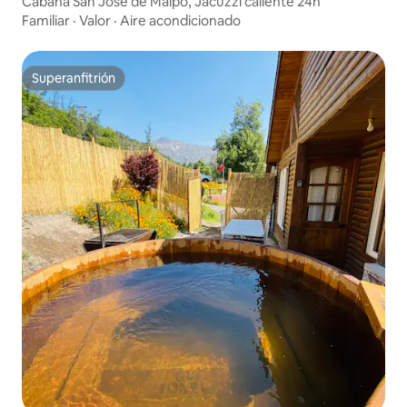
Cabaña San José de Maipo, Jacuzzi caliente 24h
Familiar
·
Valor
·
Aire acondicionado
Superanfitrión
Superanfitrión