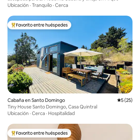
Ubicación
·
Tranquilo
·
Cerca
Favorito entre huéspedes
De los mejores en Favorito entre huéspedes
Cabaña en Santo Domingo
Calificaci
5 (25)
Tiny House Santo Domingo, Casa Quintral
Ubicación
·
Cerca
·
Hospitalidad
Favorito entre huéspedes
De los mejores en Favorito entre huéspedes