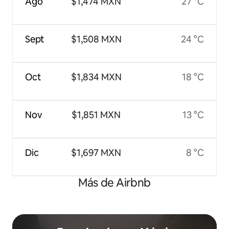
Ago
$1,474 MXN
27 °C
Sept
$1,508 MXN
24 °C
Oct
$1,834 MXN
18 °C
Nov
$1,851 MXN
13 °C
Dic
$1,697 MXN
8 °C
Más de Airbnb