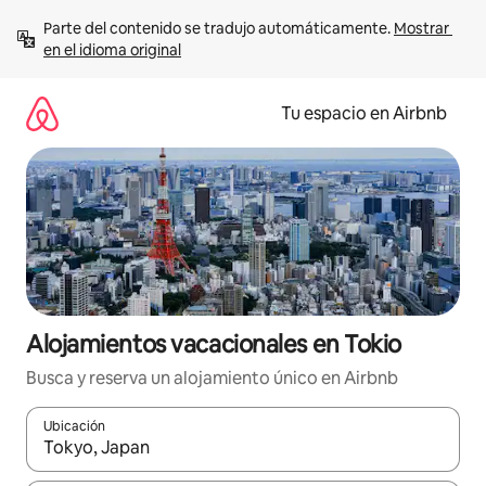
Ir
Parte del contenido se tradujo automáticamente. 
Mostrar 
al
en el idioma original
contenido
Tu espacio en Airbnb
Alojamientos vacacionales en Tokio
Busca y reserva un alojamiento único en Airbnb
Ubicación
Cuando los resultados estén disponibles, podrás navegar usando l