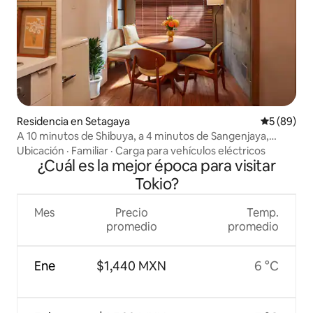
Residencia en Setagaya
Calificaci
5 (89)
A 10 minutos de Shibuya, a 4 minutos de Sangenjaya,
moderno y retro.
Ubicación
·
Familiar
·
Carga para vehículos eléctricos
¿Cuál es la mejor época para visitar
Tokio?
Mes
Precio
Temp.
promedio
promedio
Ene
$1,440 MXN
6 °C