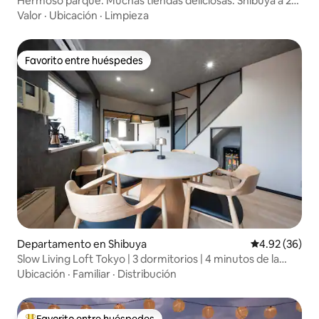
Hermoso parque. Muchas tiendas deliciosas. Shibuya a 25
metros.
Valor
·
Ubicación
·
Limpieza
Favorito entre huéspedes
Favorito entre huéspedes
Departamento en Shibuya
Calificación p
4.92 (36)
Slow Living Loft Tokyo | 3 dormitorios | 4 minutos de la
estación
Ubicación
·
Familiar
·
Distribución
Favorito entre huéspedes