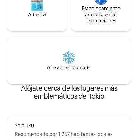
cercanos o en las tiendas de
un lugar donde las
delicatessen locales favoritas y disfrute
mundo puedan des
Estacionamiento
del "sabor de la ciudad" en su habitación.
nuevas, hacer lo q
Alberca
gratuito en las
Te ofrecemos una vida cotidiana como la
sus días de una ma
instalaciones
de "quien vive en Higashi-Nagasaki". ◆
emocionante. * Información importante
Acceso ・A 2 minutos a pie de la salida
* *Si se confirma que el número de
norte de la estación de Higashi-Nagasaki
huéspedes es supe
de la línea Seibu-Ikebukuro ・
personas reservad
Aproximadamente 5 minutos en tren
cargo adicional de
hasta la estación de Ikebukuro ・
persona y día. Ade
También hay un excelente acceso a
entrada de persona
Shinjuku (aproximadamente 15 minutos),
Si el número de 
Aire acondicionado
Tokio y Ginza (aproximadamente 30
disminuye, asegúr
minutos) y a las principales áreas.
antes de la llegada
También es perfecto como punto de
Alójate cerca de los lugares más
partida para hacer turismo en Tokio.
emblemáticos de Tokio
Shinjuku
Recomendado por 1,257 habitantes locales