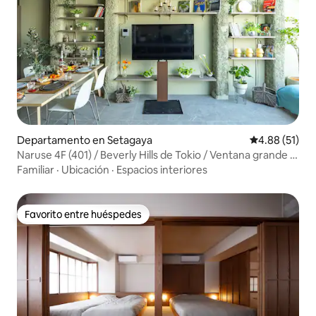
Departamento en Setagaya
Calificación 
4.88 (51)
Naruse 4F (401) / Beverly Hills de Tokio / Ventana grande /
Shibuya / Shinjuku / Celebridades / Hermosa vista / Cielo /
Familiar
·
Ubicación
·
Espacios interiores
ARTE
Favorito entre huéspedes
Favorito entre huéspedes