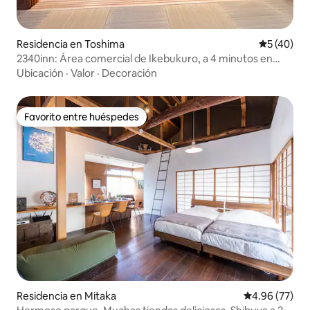
Residencia en Toshima
Calificaci
5 (40)
2340inn: Área comercial de Ikebukuro, a 4 minutos en
metro, Mt. Fuji visible en la azotea, impresionantemente
Ubicación
·
Valor
·
Decoración
diseñado 55 ！, tatami japonés + sala de estar, 2 baños
Favorito entre huéspedes
Favorito entre huéspedes
Residencia en Mitaka
Calificación p
4.96 (77)