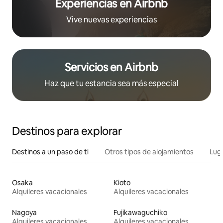
Experiencias en Airbnb
Vive nuevas experiencias
Servicios en Airbnb
Haz que tu estancia sea más especial
Destinos para explorar
Destinos a un paso de ti
Otros tipos de alojamientos
Lug
Osaka
Kioto
Alquileres vacacionales
Alquileres vacacionales
Nagoya
Fujikawaguchiko
Alquileres vacacionales
Alquileres vacacionales