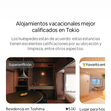
Alojamientos vacacionales mejor
calificados en Tokio
Los huéspedes están de acuerdo: estas estancias
tienen excelentes calificaciones por su ubicación y
limpieza, entre otros aspectos.
Superanfitrión
Favorito entre
Superanfitrión
De los mejores en
Residencia en Toshima
Calificación promedio: 5 de
5 (4)
Lugar para hospe