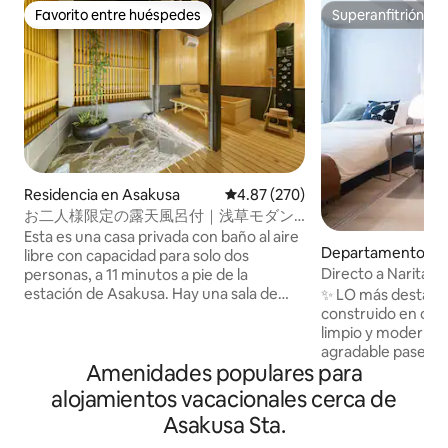
Favorito entre huéspedes
Superanfitrión
Favorito entre huéspedes
Superanfitrión
Residencia en Asakusa
Calificación promedio: 4.87 de 5
4.87 (270)
お二人様限定の露天風呂付｜浅草モダン
和風のラグジュアリーな 1軒家 ｜浅草・
Esta es una casa privada con baño al aire
Departamento en 
上野観光拠点 ｜柳通り西棟
libre con capacidad para solo dos
Directo a Narita 
personas, a 11 minutos a pie de la
Asakusa/Akihabar
estación de Asakusa. Hay una sala de
✨ LO más destaca
estar en el primer piso y un baño de
construido en oct
ciprés en el segundo piso con un
limpio y moderno 
dormitorio tamaño king y una terraza
agradable paseo a
Amenidades populares para
directa. También es fácil llegar a Shibuya,
Skytree Ruta ✅ pla
Ginza, Ueno y Akihabara en metro, por
apta para cochecit
alojamientos vacacionales cerca de
lo que es una base conveniente para
Apartamento ✅ en
Asakusa Sta.
hacer turismo en Tokio. Hay
capacidad para 4
supermercados, tiendas de
Ascensor: fácil par