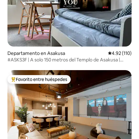
Departamento en Asakusa
Calificación p
4.92 (110)
#ASKS3F | A solo 150 metros del Templo de Asakusa |
Apartamento soleado feliz | Excelente ubicación
Favorito entre huéspedes
De los mejores en Favorito entre huéspedes