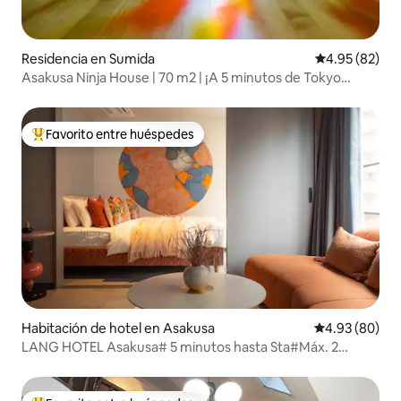
Residencia en Sumida
Calificación p
4.95 (82)
Asakusa Ninja House | 70 m2 | ¡A 5 minutos de Tokyo
Skytree!
Favorito entre huéspedes
De los mejores en Favorito entre huéspedes
Habitación de hotel en Asakusa
Calificación p
4.93 (80)
LANG HOTEL Asakusa# 5 minutos hasta Sta#Máx. 2
personas