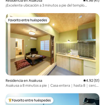
Residencia en Asakusa
Calificación 
4.98 (41)
¡Excelente ubicación a 3 minutos a pie del templo
Asakusa! Siente la curación japonesa en una antigua casa
de huéspedes llena de emociones. Tren directo al
aeropuerto de Narita y Haneda. También es conveniente
Favorito entre huéspedes
Favorito entre huéspedes
para ir a Ginza y Ueno
Residencia en Asakusa
Calificación 
4.92 (51)
Asakusa a 8 minutos a pie｜Casa entera｜hasta 8｜cerca
de Ueno
Favorito entre huéspedes
De los mejores en Favorito entre huéspedes