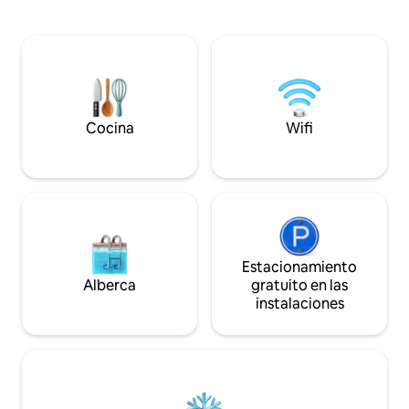
conveniencia, restaurantes, cafés
cochecitos de bebé Nota: Para más 
elegantes y tiendas diversas cerca.
huéspedes, el sof
También hay un puerto Luup, por lo que
como una cama do
también es buena idea caminar
hacer que el espac
libremente en un monopatín eléctrico.
compacto. 🛋 Distribución de las camas
Acceso Estación de🚶‍♀️ Asakusa (línea
・Cama doble × 1 
Ginza): a unos 11 minutos a pie/Estación
cama・ doble × 1 (1
Cocina
Wifi
de Asakusa (Tsukuba Express): a 9
Cocina ・Estufa de
minutos a pie 🚆 Akihabara: unos 5
microondas, arroce
minutos/Ginza: unos 16
・Utensilios de coci
minutos/Shibuya: unos 35 minutos Los
・Plancha 🛁 Baño Baño e inodoro・
huéspedes que se alojen en el edificio
privados (separad
oeste de la calle Yukiya también tendrán
secado en el baño
acceso al mostrador de información
lavadora y detergen
turística de Asakusa, que es operado por
Electrodomésticos
Estacionamiento
nosotros. Además de las consultas
habitación ・Telev
Alberca
gratuito en las
turísticas, las “joyas ocultas” y los lugares
acondicionado (ca
instalaciones
locales que no aparecen en las guías se
refrigeración) ・Asp
pueden proporcionar exclusivamente
Comodidades ・C
para los huéspedes. También hay un
acondicionador, ja
servicio de entrega de equipaje
Jabón de・ manos,
disponible, así que no dudes en pasar por
higiénico Toallas 
aquí.
faciales (proporc