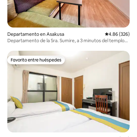
Departamento en Asakusa
Calificación pr
4.86 (326)
Departamento de la Sra. Sumire, a 3 minutos del templo
de Asakusa, a 6 minutos de la estación de Asakusa, con
vista al Skytree y dormitorio con tatami abierto.
Favorito entre huéspedes
Favorito entre huéspedes