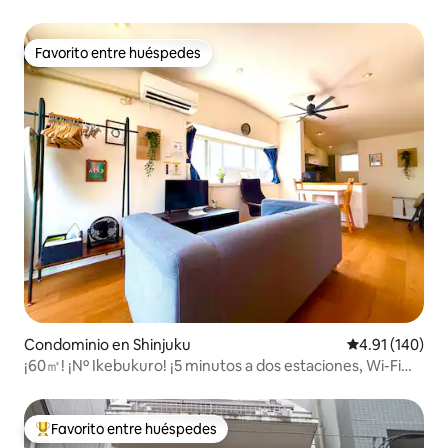
gas/Cerca de Ginza
Favorito entre huéspedes
Favorito entre huéspedes
Condominio en Shinjuku
Calificación p
4.91 (140)
¡60㎡! ¡Nº Ikebukuro! ¡5 minutos a dos estaciones, Wi-Fi
fijo!
Favorito entre huéspedes
De los mejores en Favorito entre huéspedes