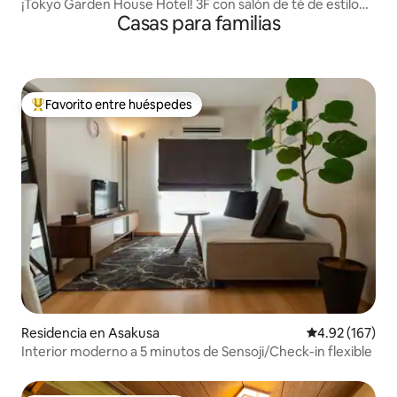
¡Tokyo Garden House Hotel! 3F con salón de té de estilo
Casas para familias
japonés, vistas al sky tree
Favorito entre huéspedes
De los mejores en Favorito entre huéspedes
Residencia en Asakusa
Calificación p
4.92 (167)
Interior moderno a 5 minutos de Sensoji/Check-in flexible