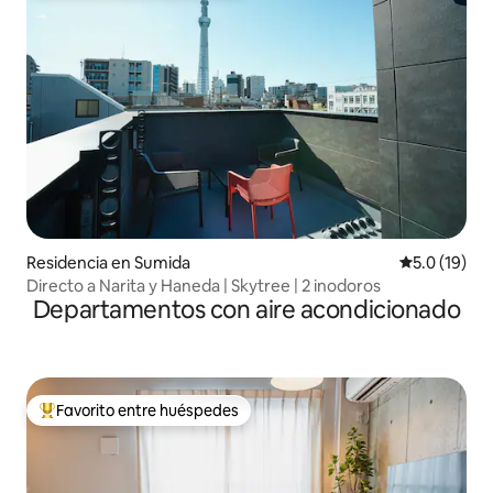
Residencia en Sumida
Calificación
5.0 (19)
Directo a Narita y Haneda | Skytree | 2 inodoros
Departamentos con aire acondicionado
Favorito entre huéspedes
De los mejores en Favorito entre huéspedes