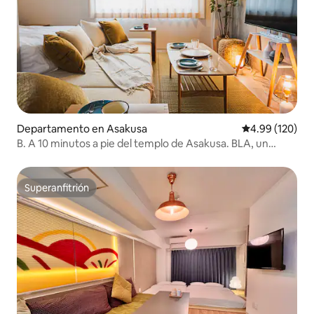
Departamento en Asakusa
Calificación pr
4.99 (120)
B. A 10 minutos a pie del templo de Asakusa. BLA, un
alojamiento para viajar en familia como si fuera tu casa.
Segundo o tercer piso. 2 camas dobles...
Superanfitrión
Superanfitrión