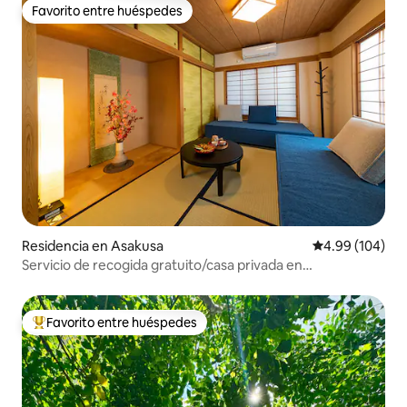
Favorito entre huéspedes
Favorito entre huéspedes
Residencia en Asakusa
Calificación pr
4.99 (104)
Servicio de recogida gratuito/casa privada en
Asakusa/TypeA
Favorito entre huéspedes
De los mejores en Favorito entre huéspedes