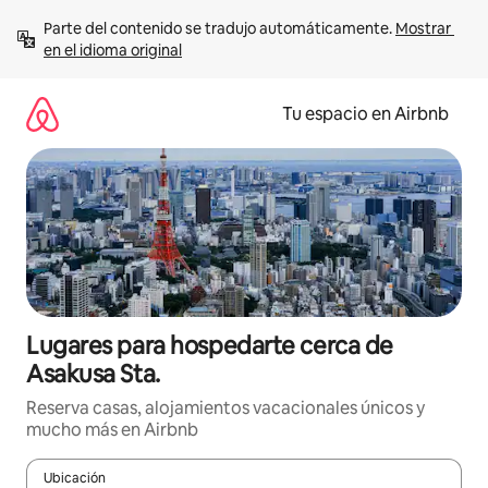
Ir
Parte del contenido se tradujo automáticamente. 
Mostrar 
al
en el idioma original
contenido
Tu espacio en Airbnb
Lugares para hospedarte cerca de
Asakusa Sta.
Reserva casas, alojamientos vacacionales únicos y
mucho más en Airbnb
Ubicación