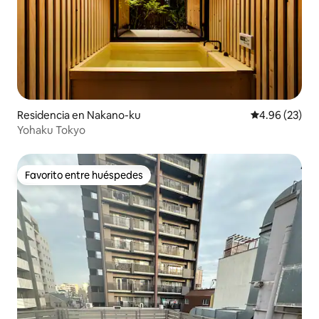
Residencia en Nakano-ku
Calificación p
4.96 (23)
Yohaku Tokyo
Favorito entre huéspedes
Favorito entre huéspedes