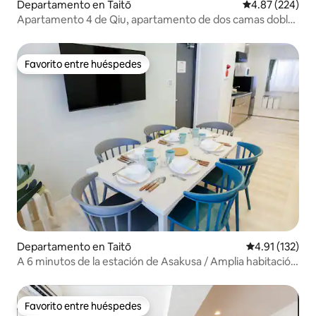
Departamento en Taitō
Calificación pr
4.87 (224)
Apartamento 4 de Qiu, apartamento de dos camas dobles
401
Favorito entre huéspedes
Favorito entre huéspedes
Departamento en Taitō
Calificación p
4.91 (132)
A 6 minutos de la estación de Asakusa / Amplia habitación
privada / Estacionamiento gratuito / Elevador / A-type
familiar...
Favorito entre huéspedes
Favorito entre huéspedes