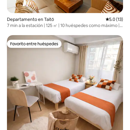
Departamento en Taitō
Calificación
5.0 (13)
7 min a la estación | 125 ㎡ | 10 huéspedes como máximo |
Asakusa a 13 min
Favorito entre huéspedes
Favorito entre huéspedes