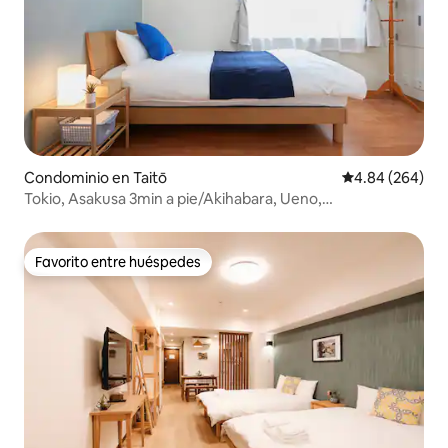
Condominio en Taitō
Calificación pr
4.84 (264)
Tokio, Asakusa 3min a pie/Akihabara, Ueno,
Skytree/Haneda, Narita Aeropuerto directo/3Habitación
1L1B/3
Favorito entre huéspedes
Favorito entre huéspedes