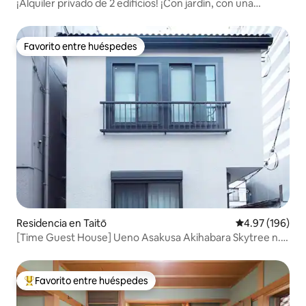
¡Alquiler privado de 2 edificios! ¡Con jardín, con una
superficie total de aproximadamente 130 m² para un
máximo de 8 personas! Cerca de la estación, calefacción
por suelo radiante, wifi
Favorito entre huéspedes
Favorito entre huéspedes
Residencia en Taitō
Calificación pr
4.97 (196)
[Time Guest House] Ueno Asakusa Akihabara Skytree n.º
1
Favorito entre huéspedes
De los mejores en Favorito entre huéspedes