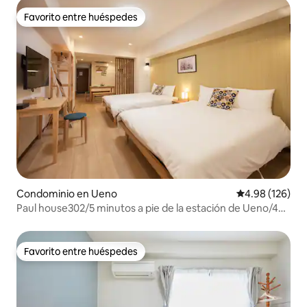
Favorito entre huéspedes
Favorito entre huéspedes
Condominio en Ueno
Calificación pr
4.98 (126)
Paul house302/5 minutos a pie de la estación de Ueno/4
minutos de Okachimachi/acceso directo a Narita/Internet
de alta velocidad gratuito/edificio con
ascensor/comunicación japonesa, inglesa y china
Favorito entre huéspedes
Favorito entre huéspedes