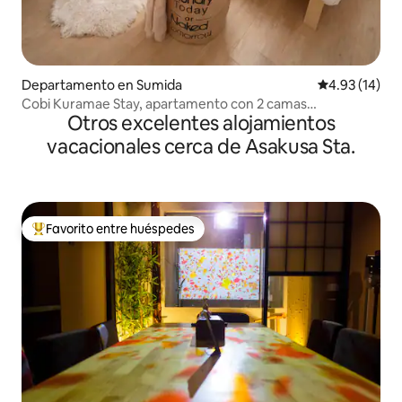
Departamento en Sumida
Calificación 
4.93 (14)
Cobi Kuramae Stay, apartamento con 2 camas
Otros excelentes alojamientos
individuales 2
vacacionales cerca de Asakusa Sta.
Favorito entre huéspedes
De los mejores en Favorito entre huéspedes