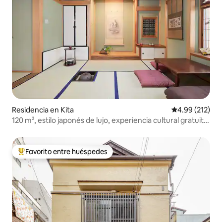
Residencia en Kita
Calificación p
4.99 (212)
120 m², estilo japonés de lujo, experiencia cultural gratuita,
jacuzzi
Favorito entre huéspedes
De los mejores en Favorito entre huéspedes