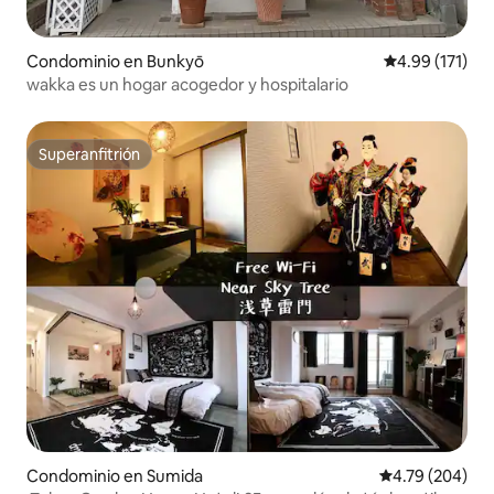
Condominio en Bunkyō
Calificación p
4.99 (171)
wakka es un hogar acogedor y hospitalario
Superanfitrión
Superanfitrión
Condominio en Sumida
Calificación pr
4.79 (204)