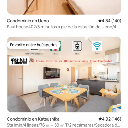
Condominio en Ueno
Calificación pr
4.84 (140)
Paul house402/5 minutos a pie de la estación de Ueno/4
minutos de Okachimachi/Narita directo/Internet de alta
velocidad gratuito/Edificio con ascensor/Comunicación
japonesa, inglesa y china
Favorito entre huéspedes
Favorito entre huéspedes
Condominio en Katsushika
Calificación pr
4.92 (146)
Sta1min/4 líneas/76 ㎡ + 30 ㎡ T/2 recámaras/Secadora de