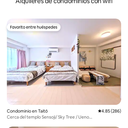
Alquileres de condominios con wifi
Favorito entre huéspedes
Favorito entre huéspedes
Condominio en Taitō
Calificación pr
4.85 (286)
Cerca del templo Sensoji/ Sky Tree / Ueno
Park#Room2999