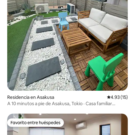
Residencia en Asakusa
Calificación 
4.93 (15)
A 10 minutos a pie de Asakusa, Tokio · Casa familiar
KYOSAI-Q
Favorito entre huéspedes
Favorito entre huéspedes