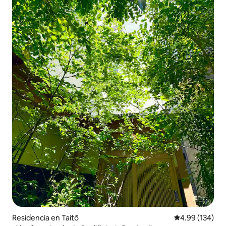
Residencia en Taitō
Calificación pr
4.99 (134)