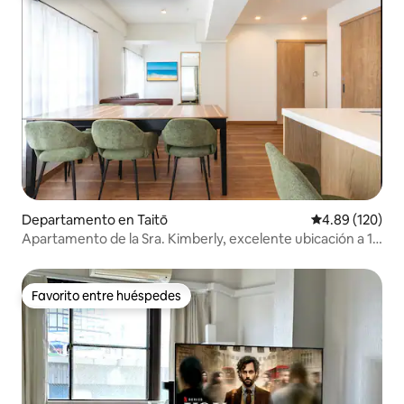
Departamento en Taitō
Calificación pr
4.89 (120)
Apartamento de la Sra. Kimberly, excelente ubicación a 1
minuto a pie de la estación, apartamento familiar k-10
Favorito entre huéspedes
Favorito entre huéspedes