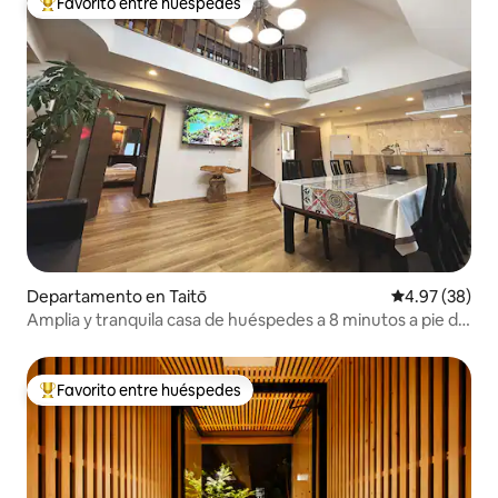
Favorito entre huéspedes
De los mejores en Favorito entre huéspedes
Departamento en Taitō
Calificación p
4.97 (38)
Amplia y tranquila casa de huéspedes a 8 minutos a pie del
templo de Asakusa (Mezonet, capacidad máxima de 11
personas)
Favorito entre huéspedes
De los mejores en Favorito entre huéspedes