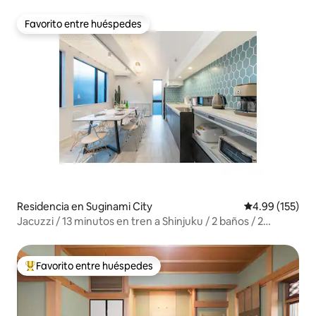
flor
Favorito entre huéspedes
Favorito entre huéspedes
Residencia en Suginami City
Calificación p
4.99 (155)
Jacuzzi / 13 minutos en tren a Shinjuku / 2 baños / 2
inodoros / estacionamiento gratuito / 6 minutos a pie a la
estación más cercana / 145 m²
Favorito entre huéspedes
De los mejores en Favorito entre huéspedes