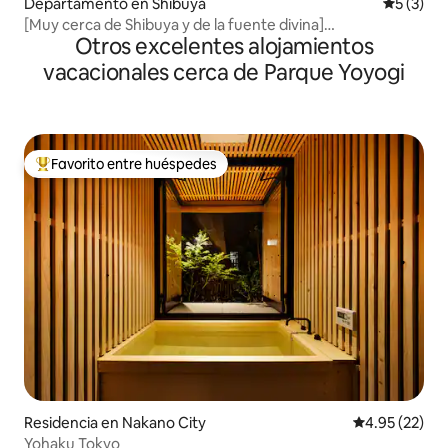
Departamento en Shibuya
Calificac
5 (3)
[Muy cerca de Shibuya y de la fuente divina]
Otros excelentes alojamientos
Departamento privado para 3 personas / A 10 minutos a
pie de la estación de Shibuya (60)
vacacionales cerca de Parque Yoyogi
Favorito entre huéspedes
De los mejores en Favorito entre huéspedes
Residencia en Nakano City
Calificación 
4.95 (22)
Yohaku Tokyo