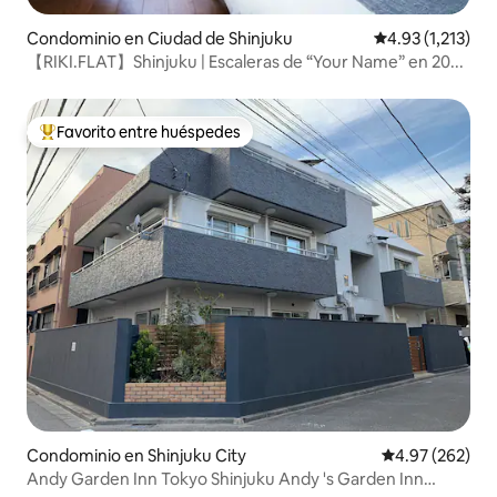
Condominio en Ciudad de Shinjuku
Calificación pro
4.93 (1,213)
【RIKI.FLAT】Shinjuku | Escaleras de “Your Name” en 20...
Favorito entre huéspedes
De los mejores en Favorito entre huéspedes
Condominio en Shinjuku City
Calificación pr
4.97 (262)
Andy Garden Inn Tokyo Shinjuku Andy 's Garden Inn