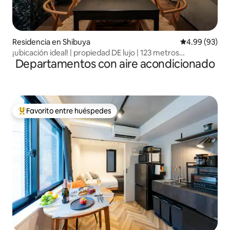
Residencia en Shibuya
Calificación p
4.99 (93)
¡ubicación ideal! | propiedad DE lujo | 123 metros
Departamentos con aire acondicionado
cuadrados
Favorito entre huéspedes
De los mejores en Favorito entre huéspedes