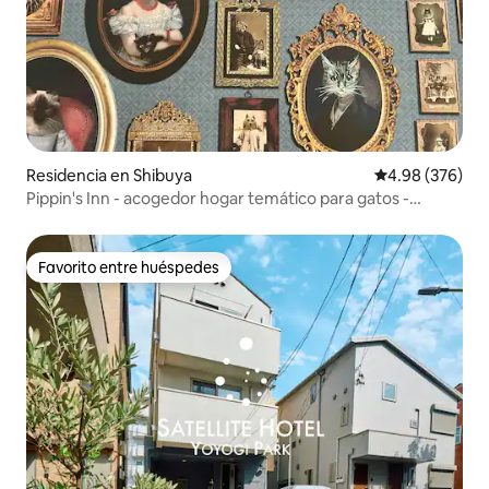
Residencia en Shibuya
Calificación pr
4.98 (376)
Pippin's Inn - acogedor hogar temático para gatos -
Shibuya
Favorito entre huéspedes
Favorito entre huéspedes