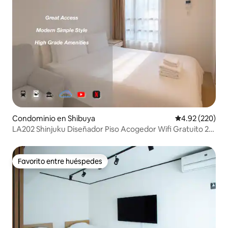
Condominio en Shibuya
Calificación pr
4.92 (220)
LA202 Shinjuku Diseñador Piso Acogedor Wifi Gratuito 25
㎡
Favorito entre huéspedes
Favorito entre huéspedes