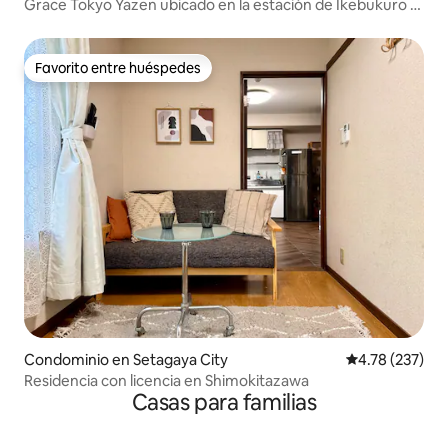
Grace Tokyo Yazen ubicado en la estación de Ikebukuro ·
Directo a Shinjuku y Shibuya | Cómodo y conveniente para
viajes y negocios
Favorito entre huéspedes
Favorito entre huéspedes
Condominio en Setagaya City
Calificación p
4.78 (237)
Residencia con licencia en Shimokitazawa
Casas para familias