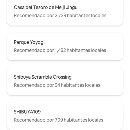
15 minutos a pie: Isetan Shinjuku Don
Casa del Tesoro de Meiji Jingu
Quijote Shinjuku Korean Town (Shin-
Okubo) Santuario Hanazono Shinjuku
Recomendado por 2,739 habitantes locales
Golden Gai
Parque Yoyogi
Recomendado por 1,452 habitantes locales
Shibuya Scramble Crossing
Recomendado por 94 habitantes locales
SHIBUYA109
Recomendado por 709 habitantes locales