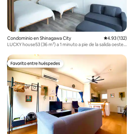
Condominio en Shinagawa City
Calificación p
4.93 (132)
LUCKY house53 (36 m²) a 1 minuto a pie de la salida oeste
de la estación de JR Meguro
Favorito entre huéspedes
Favorito entre huéspedes