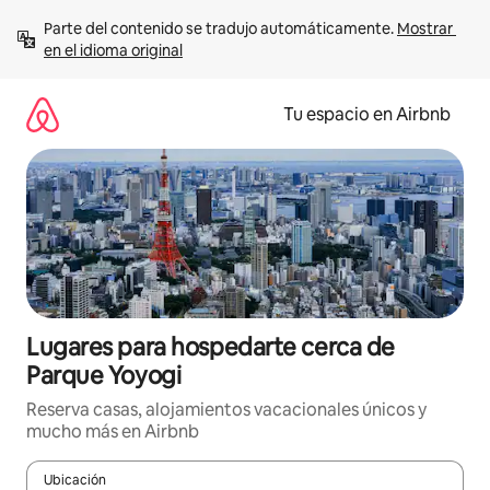
Ir
Parte del contenido se tradujo automáticamente. 
Mostrar 
al
en el idioma original
contenido
Tu espacio en Airbnb
Lugares para hospedarte cerca de
Parque Yoyogi
Reserva casas, alojamientos vacacionales únicos y
mucho más en Airbnb
Ubicación