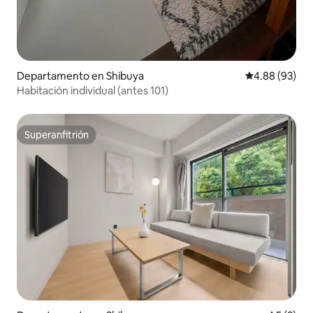
Departamento en Shibuya
Calificación p
4.88 (93)
Habitación individual (antes 101)
Superanfitrión
Superanfitrión