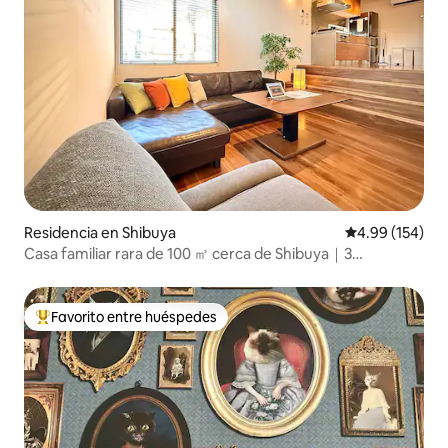
Residencia en Shibuya
Calificación pr
4.99 (154)
Casa familiar rara de 100 ㎡ cerca de Shibuya｜3
dormitorios + sala infantil
Favorito entre huéspedes
De los mejores en Favorito entre huéspedes