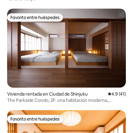
Favorito entre huéspedes
Favorito entre huéspedes
Vivienda rentada en Ciudad de Shinjuku
Calificación
4.9 (41)
The Parkside Condo, 2F: una habitación moderna,
elegante y sofisticada de estilo japonés
Favorito entre huéspedes
Favorito entre huéspedes