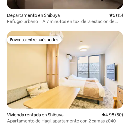
Departamento en Shibuya
Calificaci
5 (15)
Refugio urbano｜A 7 minutos en taxi de la estación de
Shinjuku
Favorito entre huéspedes
Favorito entre huéspedes
Vivienda rentada en Shibuya
Calificación p
4.98 (50)
Apartamento de Hagi, apartamento con 2 camas z040