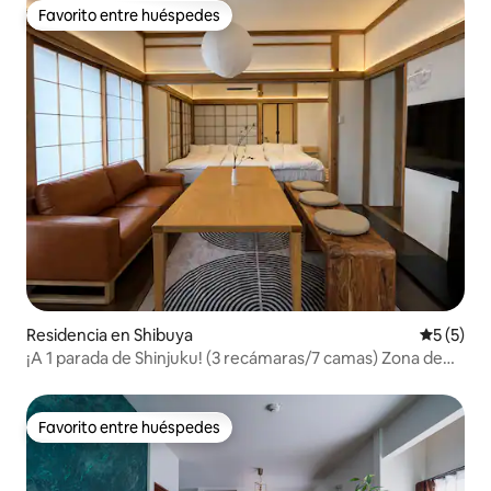
Especificaciones del hotel
Favorito entre huéspedes
Favorito entre huéspedes
Residencia en Shibuya
Calificac
5 (5)
¡A 1 parada de Shinjuku! (3 recámaras/7 camas) Zona de
Shibuya
Favorito entre huéspedes
Favorito entre huéspedes