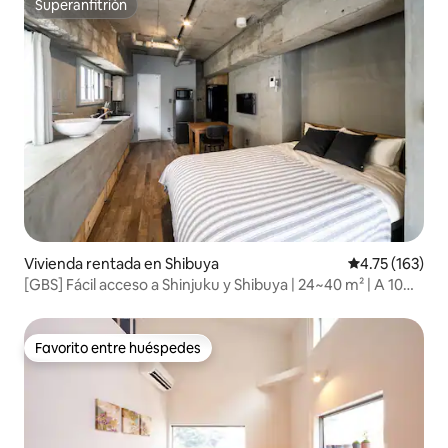
Superanfitrión
Superanfitrión
Vivienda rentada en Shibuya
Calificación p
4.75 (163)
[GBS] Fácil acceso a Shinjuku y Shibuya | 24~40 m² | A 10
minutos a pie de las estaciones de Yoyogi-koen y Yoyogi-
hachiman | Hasta 6...
Favorito entre huéspedes
Favorito entre huéspedes