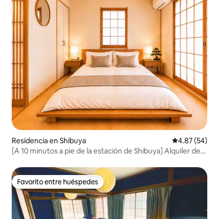
Residencia en Shibuya
Calificación p
4.87 (54)
[A 10 minutos a pie de la estación de Shibuya] Alquiler de
todo el edificio/5 habitaciones/Capacidad para 11
personas/2 baños/Estacionamiento gratuito
Favorito entre huéspedes
Favorito entre huéspedes