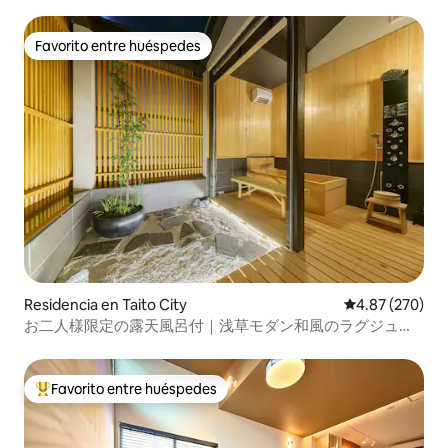
Favorito entre huéspedes
Favorito entre huéspedes
Residencia en Taito City
Calificación pr
4.87 (270)
お二人様限定の露天風呂付｜浅草モダン和風のラグジュア
リーな 1軒家 ｜浅草・上野観光拠点 ｜柳通り西棟
Favorito entre huéspedes
De los mejores en Favorito entre huéspedes