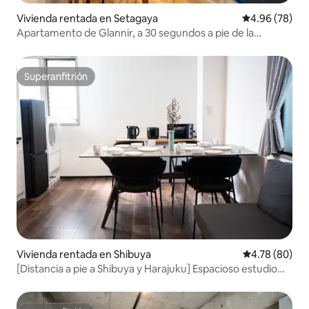
Vivienda rentada en Setagaya
Calificación p
4.96 (78)
Apartamento de Glannir, a 30 segundos a pie de la
estación de Kita-Kitasawa, apartamento familiar 102
Superanfitrión
Superanfitrión
Vivienda rentada en Shibuya
Calificación p
4.78 (80)
[Distancia a pie a Shibuya y Harajuku] Espacioso estudio
con capacidad para 6 personas, [S-201] El popular 2...