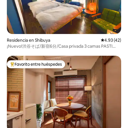
Residencia en Shibuya
Calificación 
4.93 (42)
¡Nuevo!渋谷そば/新宿6分/Casa privada 3 camas PASTI
Estudio
Favorito entre huéspedes
De los mejores en Favorito entre huéspedes