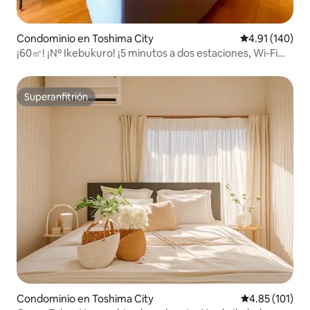
Condominio en Toshima City
Calificación p
4.91 (140)
¡60㎡! ¡Nº Ikebukuro! ¡5 minutos a dos estaciones, Wi-Fi
fijo!
Superanfitrión
Superanfitrión
Condominio en Toshima City
Calificación p
4.85 (101)