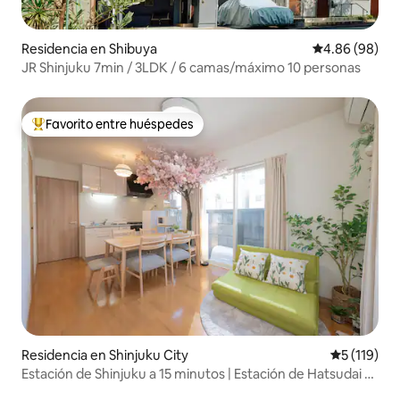
Residencia en Shibuya
Calificación p
4.86 (98)
JR Shinjuku 7min / 3LDK / 6 camas/máximo 10 personas
Favorito entre huéspedes
De los mejores en Favorito entre huéspedes
Residencia en Shinjuku City
Calificació
5 (119)
Estación de Shinjuku a 15 minutos | Estación de Hatsudai a
8 minutos | Estación de Shibuya a 20 minutos | Cerezo en