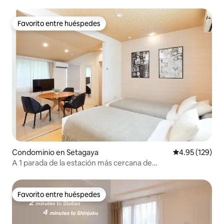
Room 201 Higashi-shinjuku
Favorito entre huéspedes
Favorito entre huéspedes
Condominio en Setagaya
Calificación p
4.95 (129)
A 1 parada de la estación más cercana de
Shibuya.Lavadora y secadora de estudio 1DK 30 ！ 02 con
acceso directo a Omotesando y Skytree
Favorito entre huéspedes
Favorito entre huéspedes