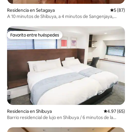
Residencia en Setagaya
Calificaci
5 (87)
A 10 minutos de Shibuya, a 4 minutos de Sangenjaya,
moderno y retro.
Favorito entre huéspedes
Favorito entre huéspedes
Residencia en Shibuya
Calificación p
4.97 (65)
Barrio residencial de lujo en Shibuya / 6 minutos de la
estación de Yoyogi Park / 16 minutos a pie de Shibuya /
Para familias / Centro de Tokio / Camas de lujo /