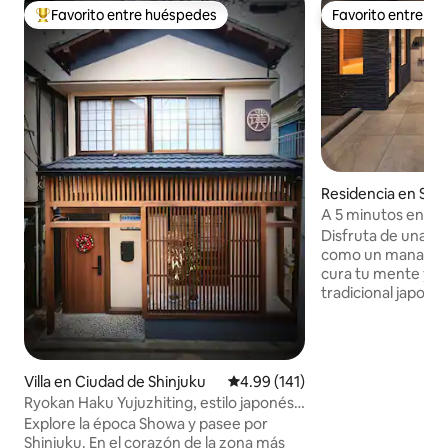
Favorito entre huéspedes
Favorito entre h
De los mejores en Favorito entre huéspedes
Favorito entre h
Residencia en Set
A 5 minutos en co
sauna, jacuzzi, par
Disfruta de una e
la azotea y karaok
como un manantial
por estancias cons
cura tu mente y c
minutos de Haned
tradicional japonés. La Sauna Esc
Shibuya está a un
de la estación de 
del aeropuerto d
ubicación cerca de
Villa en Ciudad de Shinjuku
Calificación promedio: 4.99 de 5
4.99 (141)
del ajetreo de la c
Ryokan Haku Yujuzhiting, estilo japonés /
"alquiler vacacion
Aire acondicionado central / Calefacción
Explore la época Showa y pasee por
en el área que ha
por suelo radiante en toda la casa / En la
Shinjuku. En el corazón de la zona más
un edificio de seis pisos. La 