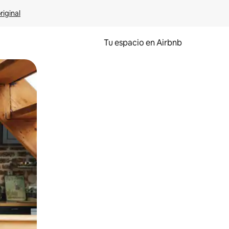
riginal
Tu espacio en Airbnb
ien tocando y deslizando la pantalla.