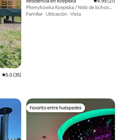
Residencia en Rzepiska
Calificación promedio
4.95 (21)
Płomykówka Rzepiska / Nido de búhos
iones
en los Tatras
Familiar
·
Ubicación
·
Vista
Calificación promedio: 5.0 de 5; 35 evaluaciones
5.0 (35)
Favorito entre huéspedes
Favorito entre huéspedes