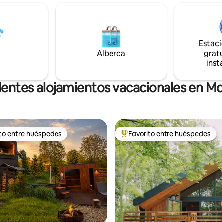
ada vez es más difícil de
nevera con máquina de hielo y e
 silencio, espacio y auténtica
rápido añaden comodidad. Te 
dad. Aquí, las mañanas
senderos, bosques y naturalez
 con la luz que entra por los
cerca del cielo, más cerca de ti.
Estac
ntanales y la vista de la niebla
eva sobre los prados. Noches:
Alberca
gratu
tardecer hasta el silencio
inst
lentes alojamientos vacacionales en Mo
ito entre huéspedes
Favorito entre huéspedes
ejores en Favorito entre huéspedes
De los mejores en Favorito ent