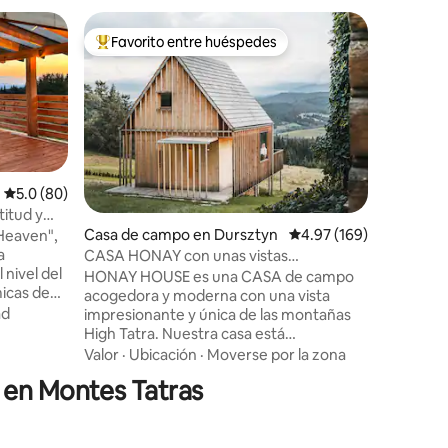
Bungalo
Favorito entre huéspedes
Favor
re huéspedes
De los mejores en Favorito entre huéspedes
De los 
Casa de 
Lost Roa
con acces
la esqui
los Tatras 
Spisz pol
Valor
·
Fa
reducir l
naturalez
Calificación promedio: 5.0 de 5; 80 evaluaciones
5.0 (80)
amanecer 
titud y
cocina es
Casa de campo en Dursztyn
Calificación promedio: 
4.97 (169)
 Heaven",
iones
para quedarse j
a
CASA HONAY con unas vistas
ofrece u
nivel del
impresionantes de las montañas
HONAY HOUSE es una CASA de campo
de lujo y
micas de
acogedora y moderna con una vista
una gran vista
 Tatra
ad
impresionante y única de las montañas
sta casa
High Tatra. Nuestra casa está
dos está
perfectamente diseñada para todos los
Valor
·
Ubicación
·
Moverse por la zona
ados de
que buscan naturaleza salvaje,
 en Montes Tatras
pa al aire
recreación activa o simplemente un
durante
refugio de los concurridos resorts de
masaje
Podhale. Es una ubicación tranquila.
fo, una
Como diseñadores, nos encargamos de