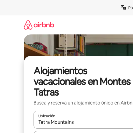
Ir
Pa
al
contenido
Alojamientos
vacacionales en Montes
Tatras
Busca y reserva un alojamiento único en Airb
Ubicación
Cuando los resultados estén disponibles, podrás na