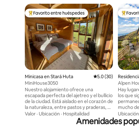
Favorito entre huéspedes
Favor
De los mejores en Favorito entre huéspedes
De los m
Minicasa en Stará Huta
Calificación promedio
5.0 (30)
Residenci
MiniHouse3050
Nuestro alojamiento ofrece una
Hay lugare
escapada perfecta del ajetreo y el bullicio
los que s
de la ciudad. Está aislado en el corazón de
permanec
la naturaleza, entre pastos y praderas, y
mucho des
ofrece comodidad y relajación. Puedes
House Dur
Valor
·
Ubicación
·
Hospitalidad
Ubicación
experimentar un hermoso amanecer por
Amenidades popul
categoría
la mañana, y Por la noche para observar
habituale
el cielo nocturno lleno de estrellas.
pastizales
Recomendamos especialmente esta
montañas 