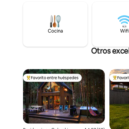
soledad a las personas que necesitan
algo que c
restablecerse, estamos sin wifi,
disfrutar:
televisión. La terraza ofrece una
tranquili
hermosa vista de los alrededores;
comienzan
puedes observar aves y animales en
grandes ve
silencio Solo se permite que nos escriban
Cocina
que se el
Wifi
niños pequeños de hasta 6 años. Renta
desde el a
sin servicios.
absoluto.
Otros exce
Favorito entre huéspedes
Favor
De los mejores en Favorito entre huéspedes
De los m