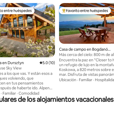
ito entre huéspedes
Favorito entre huéspedes
ejores en Favorito entre huéspedes
De los mejores en Favorito ent
Casa de campo en Bogdanówk
a
Más cerca del cielo: 800 m de al
spa al aire libre
Encuentra la paz en "Closer to
: 5.0 de 5; 30 evaluaciones
a en Dursztyn
Calificación promedio: 5.0 de 5; 10 evaluac
5.0 (10)
un refugio de lujo en la montañ
Alpen House Sky View
Koskowa, a 820 metros sobre el 
s a los que vas. Y están esos a
mar. Disfruta de vistas panorá
igues volviendo, que
las montañas Beskid Wyspowy y
Ubicación
·
Familiar
·
Hospitalid
en en tus pensamientos
desde una espaciosa terraza. E
pués de haberte ido. Alpen
ecológica de 88 metros cuadra
sztyn pertenece a esta última
·
Familiar
·
Comodidad
rodeada de 2300 metros cuadr
ares de los alojamientos vacacionales
. Situada fuera de los caminos
terreno privado. Relájate en el s
s, rodeada de bosques y
libre sin cloro para 5 personas 
, con una vista despejada a las
todo el año con 2 asientos de 
Pieniny y al monte Żar, ofrece
reclinables. El agua pura del gri