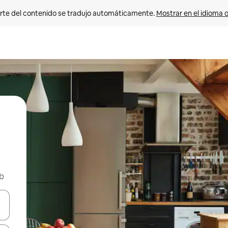
rte del contenido se tradujo automáticamente. 
Mostrar en el idioma o
nb
vegar usando las teclas de las flechas hacia arriba y hacia abajo, o b