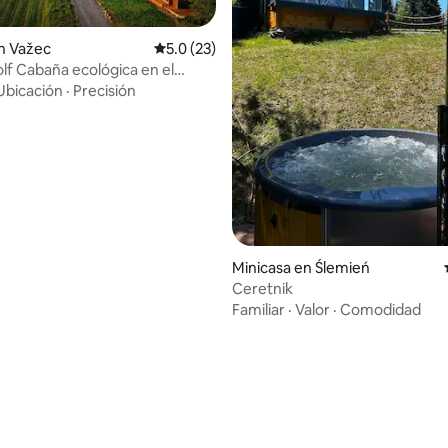
n Važec
Calificación promedio: 5.0 de 5; 23 evaluac
5.0 (23)
lf Cabaña ecológica en el
 4.91 de 5; 11 evaluaciones
 los Tatras
Ubicación
·
Precisión
Minicasa en Ślemień
Ceretnik
Familiar
·
Valor
·
Comodidad