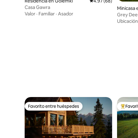
Residencia en Golemki
Calificación promedio:
4.97 (68)
Casa Gawra
Minicasa 
Valor
·
Familiar
·
Asador
Grey Deer
Apartmen
Ubicación
Favorito entre huéspedes
Favor
Favorito entre huéspedes
De los m