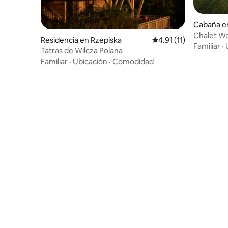
Cabaña e
Chalet Wo
Residencia en Rzepiska
Calificación promedio:
4.91 (11)
bosque en
Familiar
·
Tatras de Wilcza Polana
Familiar
·
Ubicación
·
Comodidad