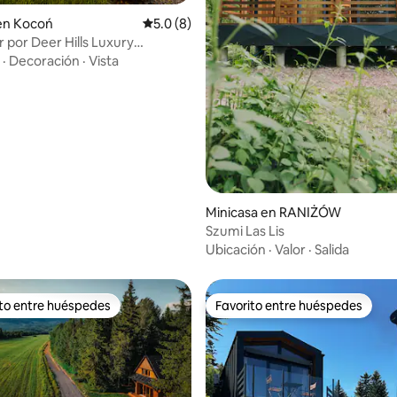
 4.97 de 5; 68 evaluaciones
en Kocoń
Calificación promedio: 5.0 de 5; 8 evaluac
5.0 (8)
 por Deer Hills Luxury
ts
·
Decoración
·
Vista
Minicasa en RANIŻÓW
Szumi Las Lis
Ubicación
·
Valor
·
Salida
ito entre huéspedes
Favorito entre huéspedes
ejores en Favorito entre huéspedes
Favorito entre huéspedes