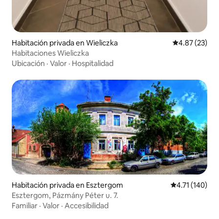
Habitación privada en Wieliczka
Calificación 
4.87 (23)
Habitaciones Wieliczka
Ubicación
·
Valor
·
Hospitalidad
Habitación privada en Esztergom
Calificación p
4.71 (140)
Esztergom, Pázmány Péter u. 7.
Familiar
·
Valor
·
Accesibilidad