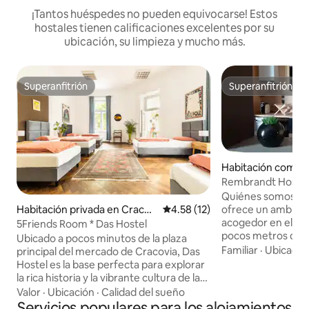
¡Tantos huéspedes no pueden equivocarse! Estos
hostales tienen calificaciones excelentes por su
ubicación, su limpieza y mucho más.
Superanfitrión
Superanfitrión
Superanfitrión
Superanfitrión
Habitación compar
acovia
Rembrandt Hoste
Quiénes somos: R
ofrece un ambient
Habitación privada en Cracov
Calificación promedio: 4.58 de 
4.58 (12)
acogedor en el cen
ia
5Friends Room * Das Hostel
pocos metros de la
Ubicado a pocos minutos de la plaza
Ponemos meticulos
Familiar
·
Ubicació
principal del mercado de Cracovia, Das
comodidad de los 
Hostel es la base perfecta para explorar
interiores están 
la rica historia y la vibrante cultura de la
originales de artis
ciudad. Nuestras acogedoras y coloridas
Valor
·
Ubicación
·
Calidad del sueño
creando un ambien
habitaciones, equipadas con baños
Servicios populares para los alojamientos