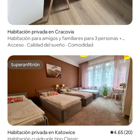
Habitación privada en Cracovia
Habitación para amigos y familiares para 3 personas +
baño compartido
Acceso
·
Calidad del sueño
·
Comodidad
Superanfitrión
Superanfitrión
Habitación privada en Katowice
Calificación p
4.65 (20)
Habitación cuádruple tipo Classic