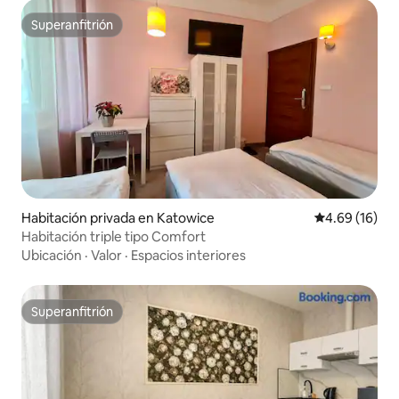
Superanfitrión
Superanfitrión
Habitación privada en Katowice
Calificación 
4.69 (16)
Habitación triple tipo Comfort
Ubicación
·
Valor
·
Espacios interiores
Superanfitrión
Superanfitrión