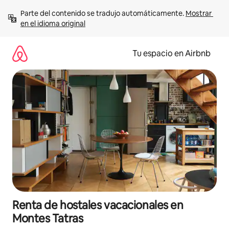
Ir
Parte del contenido se tradujo automáticamente. 
Mostrar 
al
en el idioma original
contenido
Tu espacio en Airbnb
Renta de hostales vacacionales en
Montes Tatras