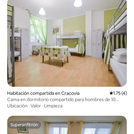
Habitación compartida en Cracovia
Calificación
1.75 (4)
Cama en dormitorio compartido para hombres de 10
camas
Ubicación
·
Valor
·
Limpieza
Superanfitrión
Superanfitrión