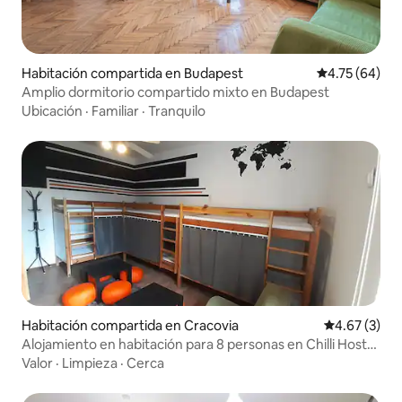
Habitación compartida en Budapest
Calificación 
4.75 (64)
Amplio dormitorio compartido mixto en Budapest
Ubicación
·
Familiar
·
Tranquilo
Habitación compartida en Cracovia
Calificación
4.67 (3)
Alojamiento en habitación para 8 personas en Chilli Hostel
(cama)
Valor
·
Limpieza
·
Cerca