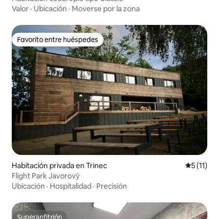
Valor
·
Ubicación
·
Moverse por la zona
Favorito entre huéspedes
Favorito entre huéspedes
Habitación privada en Trinec
Calificaci
5 (11)
Flight Park Javorový
Ubicación
·
Hospitalidad
·
Precisión
Superanfitrión