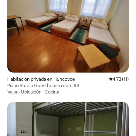
Habitación privada en Huncovce
Calificación 
4.73 (11)
Piano Studio Guesthouse room #3
Valor
·
Ubicación
·
Cocina