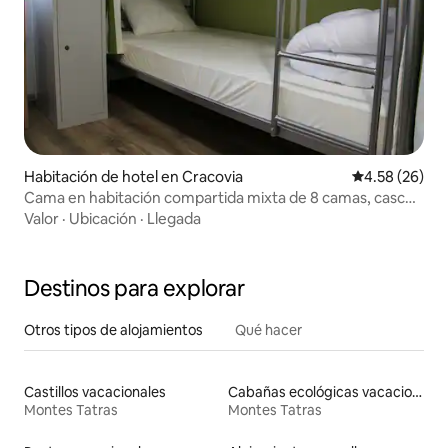
Habitación de hotel en Cracovia
Calificación p
4.58 (26)
Cama en habitación compartida mixta de 8 camas, casco
antiguo
Valor
·
Ubicación
·
Llegada
Destinos para explorar
Otros tipos de alojamientos
Qué hacer
Castillos vacacionales
Cabañas ecológicas vacacionales
Montes Tatras
Montes Tatras