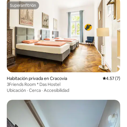
Superanfitrión
Superanfitrión
Habitación privada en Cracovia
Calificación
4.57 (7)
3Friends Room * Das Hostel
Ubicación
·
Cerca
·
Accesibilidad