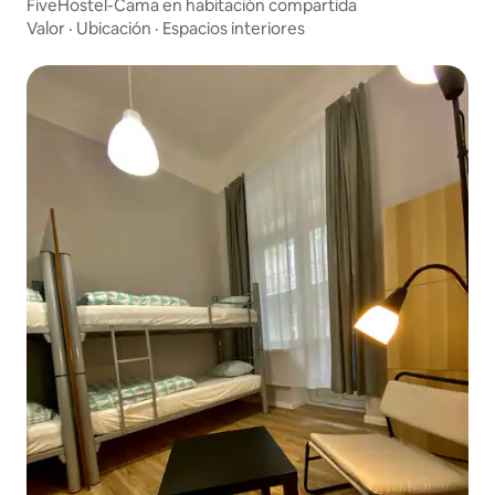
FiveHostel-Cama en habitación compartida
Valor
·
Ubicación
·
Espacios interiores