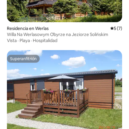
Residencia en Werlas
Calificac
5 (7)
Willa Na Werlasowym Ōbyrze na Jeziorze Solińskim
Vista
·
Playa
·
Hospitalidad
Superanfitrión
Superanfitrión