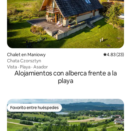
Chalet en Maniowy
Calificación 
4.83 (23)
Chata Czorsztyn
Vista
·
Playa
·
Asador
Alojamientos con alberca frente a la
playa
Favorito entre huéspedes
Favorito entre huéspedes