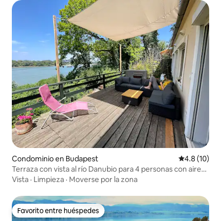
Condominio en Budapest
Calificación
4.8 (10)
Terraza con vista al río Danubio para 4 personas con aire
acondicionado
Vista
·
Limpieza
·
Moverse por la zona
Favorito entre huéspedes
Favorito entre huéspedes