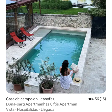
Casa de campo en Leányfalu
Calificación 
4.56 (16)
Duna-parti Apartmanház 8 fős Apartman
Vista
·
Hospitalidad
·
Llegada