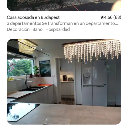
Casa adosada en Budapest
Calificación p
4.56 (63)
3 departamentos Se transforman en un departamento
grande
Decoración
·
Baño
·
Hospitalidad