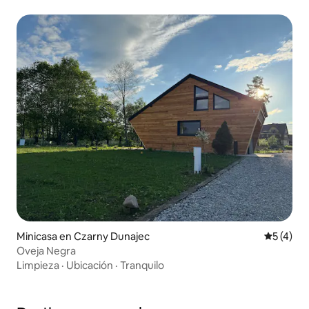
Minicasa en Czarny Dunajec
Calificac
5 (4)
Oveja Negra
Limpieza
·
Ubicación
·
Tranquilo