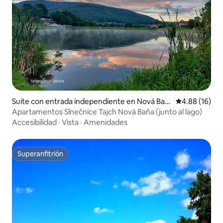
Suite con entrada independiente en Nová Baň
Calificación 
4.88 (16)
a
Apartamentos Slnečnice Tajch Nová Baňa (junto al lago)
Accesibilidad
·
Vista
·
Amenidades
Superanfitrión
Superanfitrión