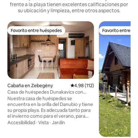
frente a la playa tienen excelentes calificaciones por
su ubicación y limpieza, entre otros aspectos.
Favorito entre huéspedes
Favorito entre h
Favorito entre huéspedes
Favorito entre h
Cabaña en Zebegény
Calificación promedio: 4.98 de 5
4.98 (112)
Casa de huéspedes Dunakavics con
playa
Nuestra casa de huéspedes se
encuentra en la orilla del Danubio y tiene
su propia playa. Es adecuada tanto para
el invierno como para el verano, para
acurrucarse, retirarse, disfrutar de la
Accesibilidad
·
Vista
·
Jardín
cercanía del agua y las montañas. Ideal
para 4 personas: un dormitorio-