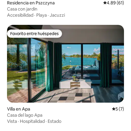
Residencia en Pszczyna
Calificación 
4.89 (61)
Casa con jardín
Accesibilidad
·
Playa
·
Jacuzzi
Favorito entre huéspedes
Favorito entre huéspedes
Villa en Apa
Calificac
5 (7)
Casa del lago Apa
Vista
·
Hospitalidad
·
Estado