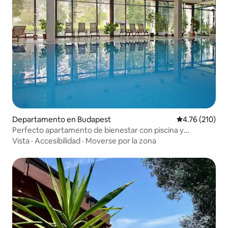
Departamento en Budapest
Calificación p
4.76 (210)
Perfecto apartamento de bienestar con piscina y
gimnasio gratuitos
Vista
·
Accesibilidad
·
Moverse por la zona