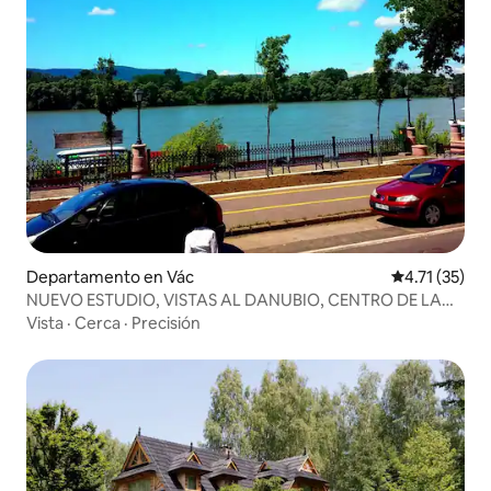
Departamento en Vác
Calificación 
4.71 (35)
NUEVO ESTUDIO, VISTAS AL DANUBIO, CENTRO DE LA
CIUDAD
Vista
·
Cerca
·
Precisión