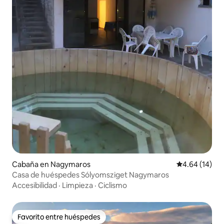
Cabaña en Nagymaros
Calificación 
4.64 (14)
Casa de huéspedes Sólyomsziget Nagymaros
Accesibilidad
·
Limpieza
·
Ciclismo
Favorito entre huéspedes
Favorito entre huéspedes