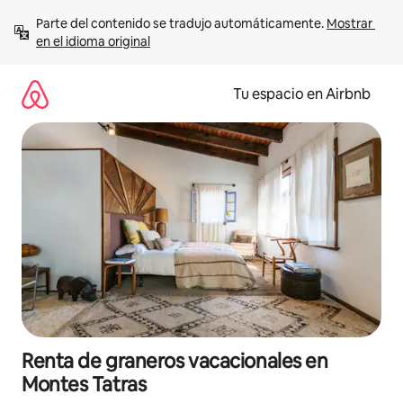
Ir
Parte del contenido se tradujo automáticamente. 
Mostrar 
al
en el idioma original
contenido
Tu espacio en Airbnb
Renta de graneros vacacionales en
Montes Tatras