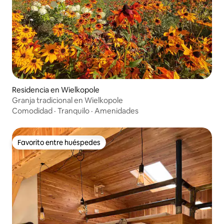
Residencia en Wielkopole
Granja tradicional en Wielkopole
Comodidad
·
Tranquilo
·
Amenidades
Favorito entre huéspedes
Favorito entre huéspedes