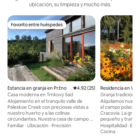
ubicación, su limpieza y mucho más.
Favorito entre huéspedes
Favorito entre huéspedes
Estancia en granja en Pržno
Calificación promedio: 4.92 de 
4.92 (25)
Residencia en Wie
Casa moderna en Trnkový Sad
Granja tradicional
Alojamiento en el tranquilo valle de
Alquilamos nuestra
Paleskoe Creek con preciosas vistas a
el campo polaco a 
nuestro huerto y a las colinas
Cracovia. La granj
circundantes. Nuestra casa de campo es
pequeño y tranqu
un tributo al paisaje y a la arquitectura
naturaleza alrede
Familiar
·
Ubicación
·
Precisión
Hospitalidad
·
Espa
limpia y moderna. En el caso de un grupo
hermoso jardín de 
Cocina
más grande, se puede alquilar una
antiguo corral con