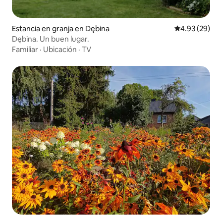
Estancia en granja en Dębina
Calificación p
4.93 (29)
Dębina. Un buen lugar.
Familiar
·
Ubicación
·
TV