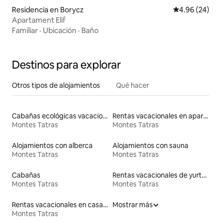
Residencia en Borycz
Calificación p
4.96 (24)
Apartament Elif
Familiar
·
Ubicación
·
Baño
Destinos para explorar
Otros tipos de alojamientos
Qué hacer
Cabañas ecológicas vacacionales
Rentas vacacionales en apartoteles
Montes Tatras
Montes Tatras
Alojamientos con alberca
Alojamientos con sauna
Montes Tatras
Montes Tatras
Cabañas
Rentas vacacionales de yurtas con jacuzzi
Montes Tatras
Montes Tatras
Rentas vacacionales en casas en árbol
Mostrar más
Montes Tatras