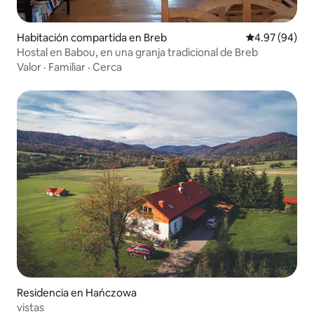
Habitación compartida en Breb
Calificación p
4.97 (94)
Hostal en Babou, en una granja tradicional de Breb
Valor
·
Familiar
·
Cerca
Residencia en Hańczowa
vistas