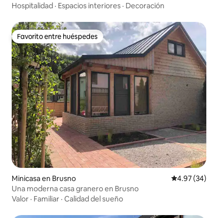
Hospitalidad
·
Espacios interiores
·
Decoración
Favorito entre huéspedes
Favorito entre huéspedes
Minicasa en Brusno
Calificación p
4.97 (34)
Una moderna casa granero en Brusno
Valor
·
Familiar
·
Calidad del sueño