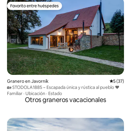
Favorito entre huéspedes
Favorito entre huéspedes
Granero en Javorník
Calificaci
5 (37)
🏡 STODOLA1885 ~ Escapada única y rústica al pueblo ❤️
Familiar
·
Ubicación
·
Estado
Otros graneros vacacionales