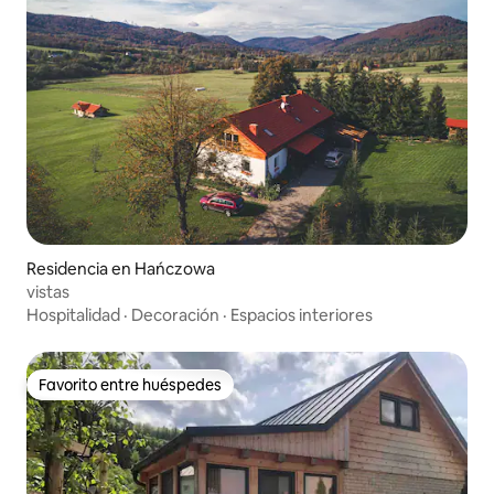
Residencia en Hańczowa
vistas
Hospitalidad
·
Decoración
·
Espacios interiores
Favorito entre huéspedes
Favorito entre huéspedes