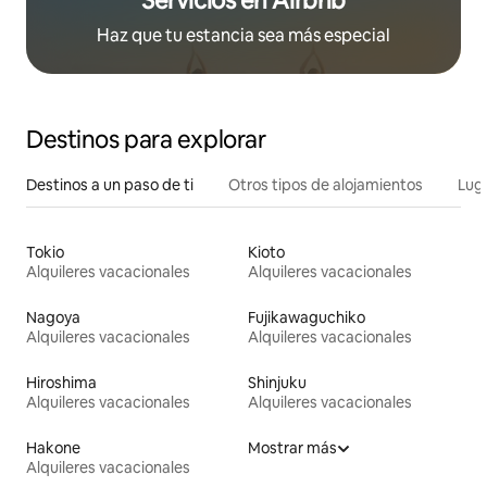
Servicios en Airbnb
Haz que tu estancia sea más especial
Destinos para explorar
Destinos a un paso de ti
Otros tipos de alojamientos
Lug
Tokio
Kioto
Alquileres vacacionales
Alquileres vacacionales
Nagoya
Fujikawaguchiko
Alquileres vacacionales
Alquileres vacacionales
Hiroshima
Shinjuku
Alquileres vacacionales
Alquileres vacacionales
Hakone
Mostrar más
Alquileres vacacionales