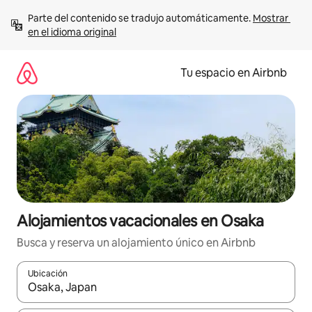
Ir
Parte del contenido se tradujo automáticamente. 
Mostrar 
al
en el idioma original
contenido
Tu espacio en Airbnb
Alojamientos vacacionales en Osaka
Busca y reserva un alojamiento único en Airbnb
Ubicación
Cuando los resultados estén disponibles, podrás navegar usando l