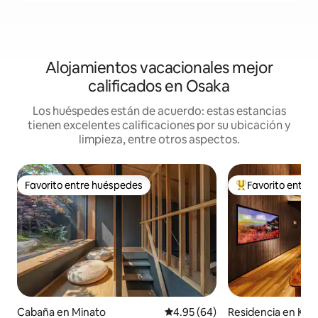
Alojamientos vacacionales mejor
calificados en Osaka
Los huéspedes están de acuerdo: estas estancias
tienen excelentes calificaciones por su ubicación y
limpieza, entre otros aspectos.
Favorito entre huéspedes
Favorito entre
Favorito entre huéspedes
De los mejores en
Cabaña en Minato
Calificación promedio: 4.95 de 
4.95 (64)
Residencia en Ko