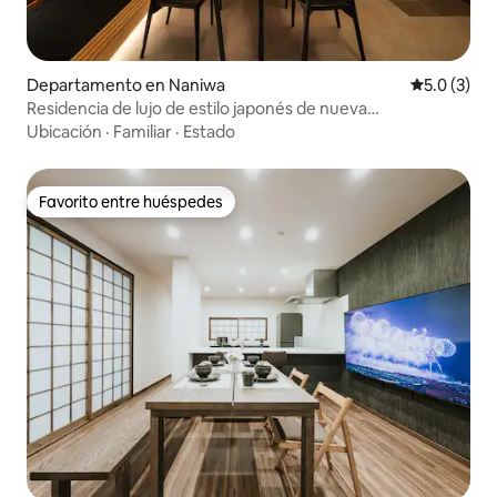
Departamento en Naniwa
Calificació
5.0 (3)
Residencia de lujo de estilo japonés de nueva
construcción | A poca distancia a pie de Kuromon Ichiba,
Ubicación
·
Familiar
·
Estado
Nihonbashi, Namba y Denden Town | Estacionamiento
gratuito | 2 baños completos...
Favorito entre huéspedes
Favorito entre huéspedes