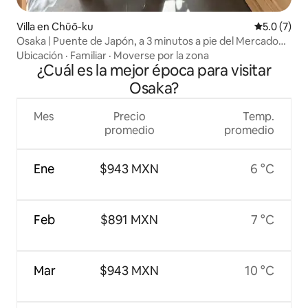
Villa en Chūō-ku
Calificació
5.0 (7)
Osaka | Puente de Japón, a 3 minutos a pie del Mercado
Kuromon, a 6 minutos a pie de Shinsaibashi y Dotonbori,
Ubicación
·
Familiar
·
Moverse por la zona
villa con terraza y sauna, 5 habitaciones, 1 sala, 2 baños y 2
¿Cuál es la mejor época para visitar
sanitarios/
Osaka?
Mes
Precio
Temp.
promedio
promedio
Ene
$943 MXN
6 °C
Feb
$891 MXN
7 °C
Mar
$943 MXN
10 °C