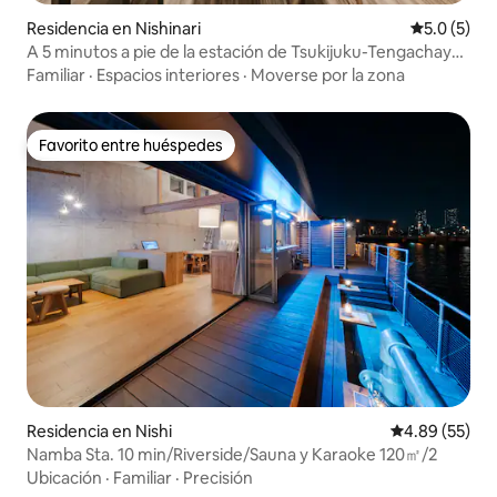
Residencia en Nishinari
Calificació
5.0 (5)
A 5 minutos a pie de la estación de Tsukijuku-Tengachaya,
a 15 minutos en tren de Namba-Shinsaibashi-Dotonbori.
Familiar
·
Espacios interiores
·
Moverse por la zona
Hay una tienda de conveniencia y un supermercado
cerca, lo que hace la vida más cómoda.
Favorito entre huéspedes
Favorito entre huéspedes
Residencia en Nishi
Calificación p
4.89 (55)
Namba Sta. 10 min/Riverside/Sauna y Karaoke 120㎡/2
Ubicación
·
Familiar
·
Precisión