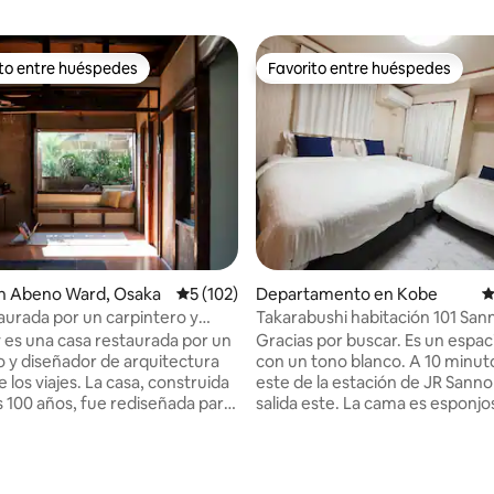
ito entre huéspedes
Favorito entre huéspedes
ejores en Favorito entre huéspedes
Favorito entre huéspedes
n Abeno Ward, Osaka
Calificación promedio: 5 de 5; 102 evaluac
5 (102)
Departamento en Kobe
C
aurada por un carpintero y
Takarabushi habitación 101 San
 amante de los viajes
10 minutos de la autopista con w
 es una casa restaurada por un
Gracias por buscar. Es un espacio limpio
o y diseñador de arquitectura
con un tono blanco. A 10 minutos a pie al
los viajes. La casa, construida
este de la estación de JR Sann
 100 años, fue rediseñada para
salida este. La cama es esponjosa, con
l encanto de los materiales con
dos camas individuales y un fut
nstruida. Se ha dado un
futón. El colchón utiliza un col
lo a la madera y las puertas
una sola bobina hecho por Sealy. 
, y se ha insistido en el uso de
televisión está en la pantalla gr