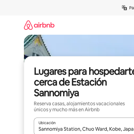
Ir
Pa
al
contenido
Lugares para hospedart
cerca de Estación
Sannomiya
Reserva casas, alojamientos vacacionales
únicos y mucho más en Airbnb
Ubicación
Cuando los resultados estén disponibles, podrás na