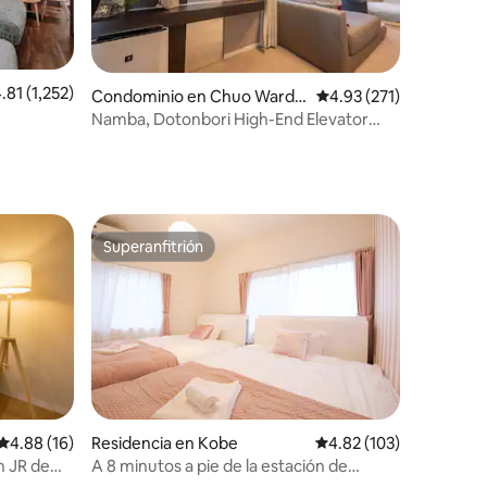
lificación promedio: 4.81 de 5; 1,252 evaluaciones
.81 (1,252)
iones
Condominio en Chuo Ward,
Calificación promedio: 
4.93 (271)
Osaka
Namba, Dotonbori High-End Elevator
de
Apartment "2 Toilet" 1 min walk to
Subway & Kuromon Market 3 min &
Shinsaibashi 5 min,
Superanfitrión
Superanfitrión
Calificación promedio: 4.88 de 5; 16 evaluaciones
4.88 (16)
Residencia en Kobe
Calificación promedio: 
4.82 (103)
n JR de
A 8 minutos a pie de la estación de
 Kobe
Sannomiya y a 11 minutos de la estación