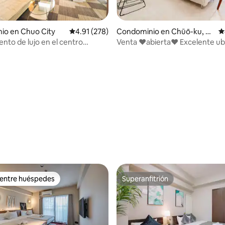
4.92 de 5; 145 evaluaciones
io en Chuo City
Calificación promedio: 4.91 de 5; 278 evaluac
4.91 (278)
Condominio en Chūō-ku, O
C
saka
nto de lujo en el centro
Venta ❤️abierta❤️ Excelente ub
 Shihua (excelente ubicación), a
Dotonbori Kuromon Market 3 1
de la estación de metro de
dge!
 entre huéspedes
Superanfitrión
 entre huéspedes
Superanfitrión