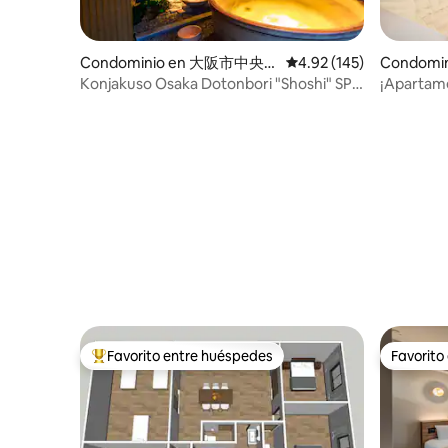
Condominio en 大阪市中央
Calificación promedio: 
4.92 (145)
Condomin
区
Konjakuso Osaka Dotonbori "Shoshi" SPA
¡Apartame
Stay
comercial
1 minuto 
Eblon Bri
Favorito entre huéspedes
Favorito
De los mejores en Favorito entre huéspedes
Favorito