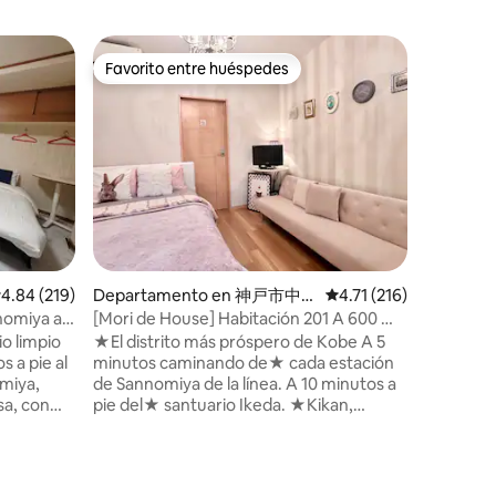
Departa
Favorito entre huéspedes
Favorit
Favorito entre huéspedes
Favorit
Amplio ap
centro d
¡Estamos
Con azot
aniversario! G
instalac
interior 
y Superanfitrión! Est
tipo dúple
gerente 
corazón 😀🧹 ◦Tambi
barbacoa
iones
alificación promedio: 4.84 de 5; 219 evaluaciones
4.84 (219)
Departamento en 神戸市中
Calificación promedio:
4.71 (216)
por una tar
央区
terraza e
nomiya a
[Mori de House] Habitación 201 A 600 m
puede ve
ifi
de Sannomiya, Kobe
★El distrito más próspero de Kobe A 5
está iluminado ◦6 pe
minutos caminando de★ cada estación
alojarse 
omiya,
de Sannomiya de la línea. A 10 minutos a
colchón ◦Tiendas y restaurantes de
pie del★ santuario Ikeda. ★Kikan,
convenie
ón y un
Nankinmachi a 15 minutos a pie ★Osaka
porque es
chón de
a 30 minutos Buena ubicación, tienda de
Kobe y la
La
comestibles y grandes almacenes cerca.
Siempre 
ande,
La zona más próspera de★ Kobe ★A 5