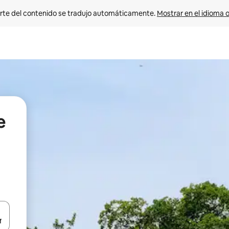
rte del contenido se tradujo automáticamente. 
Mostrar en el idioma o
e
vegar usando las teclas de las flechas hacia arriba y hacia abajo, o b