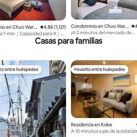
4.98 de 5; 371 evaluaciones
Condominio en Chuo War
Ca
4
io en Chuo Ward,
Calificación promedio: 4.86 de 5; 1,121 evaluac
4.86 (1,121)
d, Osaka
¡A 0 minutos del mercado de
 1-min｜Capacidad para 4｜
Kuromon! Centro de la zona 
Casas para familias
ashi｜Comida y Vintage
Minami/KR3
ito entre huéspedes
Favorito entre huéspedes
ejores en Favorito entre huéspedes
Favorito entre huéspedes
4.96 de 5; 138 evaluaciones
Residencia en Kobe
A 10 minutos a pie de la estació
Kobe / cerca de Harborland en