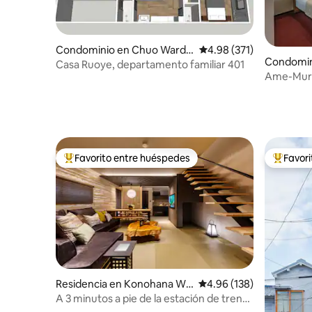
Condominio en Chuo Ward,
Calificación promedio: 
4.98 (371)
Condomin
Osaka
Casa Ruoye, departamento familiar 401
Osaka
Ame-Mura
Shinsaib
Favorito entre huéspedes
Favor
De los mejores en Favorito entre huéspedes
De los m
Residencia en Konohana Wa
Calificación promedio: 
4.96 (138)
rd, Osaka
A 3 minutos a pie de la estación de tren
más cercana / a 15 minutos en tren de