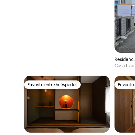
USJ / Designers Hostel / Lien de premier
Residenci
Casa trad
Osaka Um
Favorito entre huéspedes
Favorito
Favorito entre huéspedes
Favorito