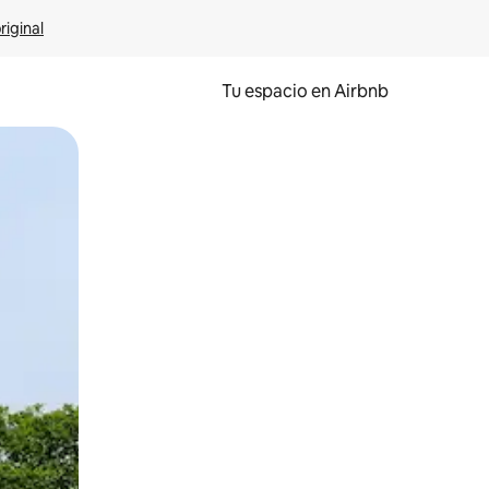
riginal
Tu espacio en Airbnb
ien tocando y deslizando la pantalla.