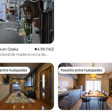
a en Osaka
Calificación promedio: 4.99 de 5; 142 evaluac
4.99 (142)
icional de madera cerca de
eda para 4 personas
 entre huéspedes
Favorito entre huéspedes
 entre huéspedes
Favorito entre huéspedes