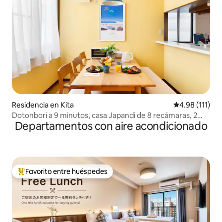
Residencia en Kita
Calificación p
4.98 (111)
Dotonbori a 9 minutos, casa Japandi de 8 recámaras, 2
Departamentos con aire acondicionado
regaderas
Favorito entre huéspedes
De los mejores en Favorito entre huéspedes