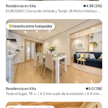
Residencia en Kita
Calificación pr
4.98 (216)
KUROSAKI | Cerca de Umeda y Tenjin JR Metro Hankyu 5
minutos directo al aeropuerto, disfrute de todo el edificio
de 60 ㎡ con dos dormitorios, ideal para familias y grupos
Favorito entre huéspedes
De los mejores en Favorito entre huéspedes
Residencia en Kita
Calificación 
5.0 (138)
Todo el lugar, 78 ㎡ / A 2 min a pie de la estación / A 8 min
de USJ