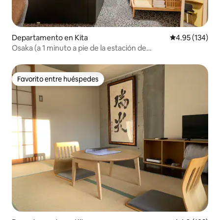
Departamento en Kita
Calificación p
4.95 (134)
Osaka (a 1 minuto a pie de la estación de
Minamimorimachi) Umeda, hotel de apartamentos de lujo
con excelente acceso a Namba 36 m² 304
Favorito entre huéspedes
Favorito entre huéspedes