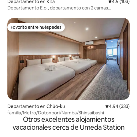
Departamento en Kita
Calificación 
4.9 (103)
Departamento E.o., departamento con 2 camas
individuales 2
Favorito entre huéspedes
Favorito entre huéspedes
Departamento en Chūō-ku
Calificación pr
4.94 (333)
familia/Metro/Dotonbori/Namba/Shinsaibashi
Otros excelentes alojamientos
vacacionales cerca de Umeda Station