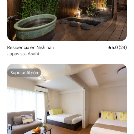
Residencia en Nishinari
Calificación
5.0 (24)
Japavista Asahi
Superanfitrión
Superanfitrión