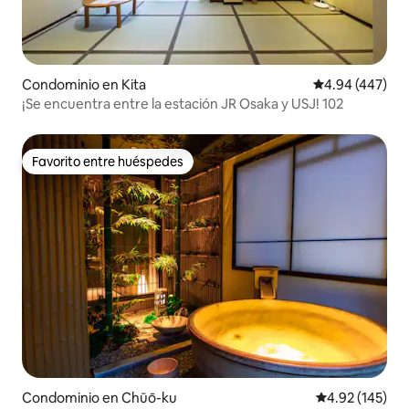
Condominio en Kita
Calificación pr
4.94 (447)
¡Se encuentra entre la estación JR Osaka y USJ! 102
Favorito entre huéspedes
Favorito entre huéspedes
Condominio en Chūō-ku
Calificación p
4.92 (145)