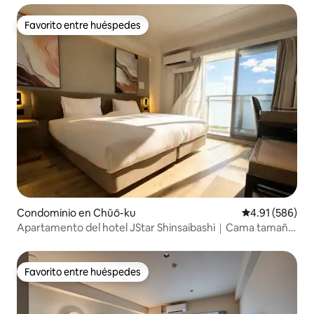
Favorito entre huéspedes
Favorito entre huéspedes
Condominio en Chūō-ku
Calificación pr
4.91 (586)
Apartamento del hotel JStar Shinsaibashi｜Cama tamaño
súper king
Favorito entre huéspedes
Favorito entre huéspedes