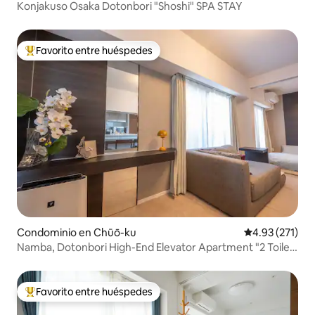
Konjakuso Osaka Dotonbori "Shoshi" SPA STAY
Favorito entre huéspedes
De los mejores en Favorito entre huéspedes
Condominio en Chūō-ku
Calificación p
4.93 (271)
Namba, Dotonbori High-End Elevator Apartment "2 Toilet"
1 min walk to Subway & Kuromon Market 3 min &
Shinsaibashi 5 min,
Favorito entre huéspedes
De los mejores en Favorito entre huéspedes