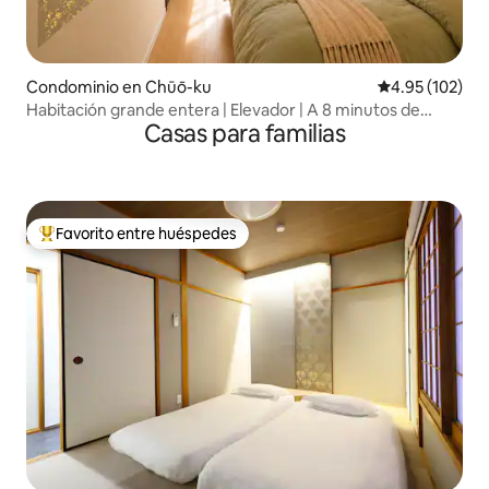
Condominio en Chūō-ku
Calificación p
4.95 (102)
Habitación grande entera | Elevador | A 8 minutos de
Casas para familias
Nippombashi
Favorito entre huéspedes
De los mejores en Favorito entre huéspedes