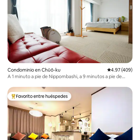
Condominio en Chūō-ku
Calificación pr
4.97 (409)
A 1 minuto a pie de Nippombashi, a 9 minutos a pie de
Namba
Favorito entre huéspedes
De los mejores en Favorito entre huéspedes