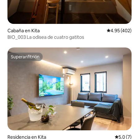
Cabaña en Kita
Calificación pr
4.95 (402)
BIO_003 La odisea de cuatro gatitos
Superanfitrión
Superanfitrión
Residencia en Kita
Calificació
5.0 (7)