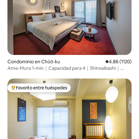
Condominio en Chūō-ku
Calificación pr
4.86 (1120)
Ame-Mura 1-min｜Capacidad para 4｜Shinsaibashi｜
Comida y Vintage
Favorito entre huéspedes
De los mejores en Favorito entre huéspedes