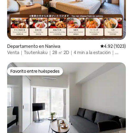
Departamento en Naniwa
Calificación pro
4.92 (1023)
Venta｜Tsutenkaku｜28 ㎡ 2D｜4 min a la estación｜
Dotonbori Namba
Favorito entre huéspedes
Favorito entre huéspedes