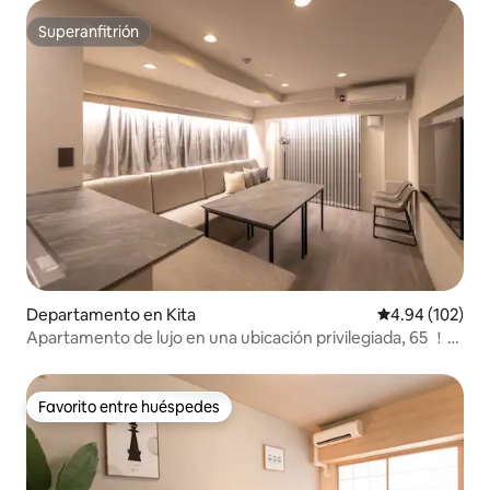
Namba / Tsūtenkaku / USJ / Acceso directo a KIX , camas
matrimoniales...
Superanfitrión
Superanfitrión
Departamento en Kita
Calificación pr
4.94 (102)
Apartamento de lujo en una ubicación privilegiada, 65 ！
2BR hasta 8 Pax
Favorito entre huéspedes
Favorito entre huéspedes