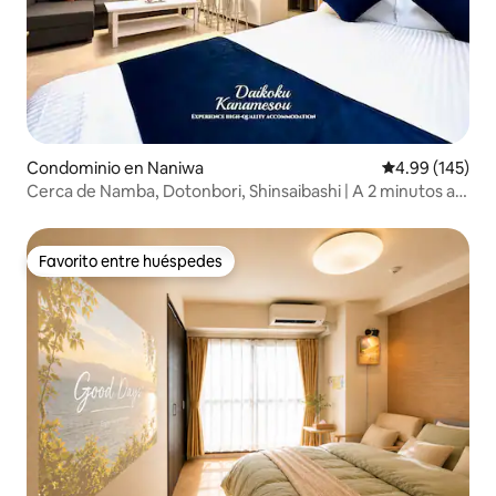
Condominio en Naniwa
Calificación pr
4.99 (145)
Cerca de Namba, Dotonbori, Shinsaibashi | A 2 minutos a
pie de la estación de metro | 4 tipos de habitaciones con
diferentes estilos | Elevador | A 30 minutos de USJ |
Aeropuerto de Kansai...
Favorito entre huéspedes
Favorito entre huéspedes