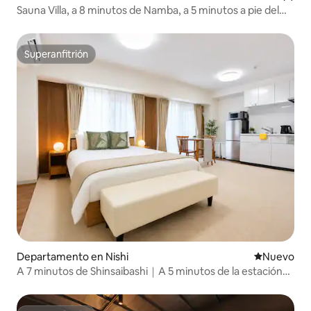
Sauna Villa, a 8 minutos de Namba, a 5 minutos a pie del
metro y del JR
Superanfitrión
Superanfitrión
Departamento en Nishi
Nuevo aloj
Nuevo
A 7 minutos de Shinsaibashi｜A 5 minutos de la estación
de Yotsubashi｜EPOR4