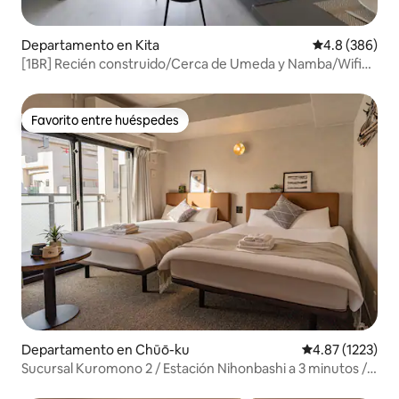
Departamento en Kita
Calificación p
4.8 (386)
[1BR] Recién construido/Cerca de Umeda y Namba/Wifi
gratuito
Favorito entre huéspedes
Favorito entre huéspedes
Departamento en Chūō-ku
Calificación pr
4.87 (1223)
Sucursal Kuromono 2 / Estación Nihonbashi a 3 minutos /
Mercado de Kuromono / Shinsaibashi / Dotonbori /