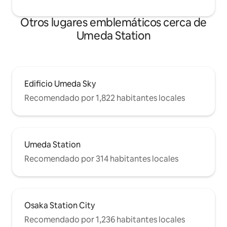
acondicionado gratis ※ Hay toallas
adicionales disponibles por un cargo
Otros lugares emblemáticos cerca de
adicional
Umeda Station
Edificio Umeda Sky
Recomendado por 1,822 habitantes locales
Umeda Station
Recomendado por 314 habitantes locales
Osaka Station City
Recomendado por 1,236 habitantes locales