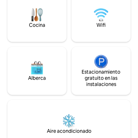
de que el personal de limpieza espere
cocina y un comed
mucho tiempo, se impondrán multas.
delantera. Los hu
◆Zona de estacionamiento No hay
libremente utensi
estacionamiento adjunto en el edificio,
básicos de cocina (
Cocina
Wifi
por favor utiliza el estacionamiento de
de oliva) en la coci
monedas cercano. ◆El precio varía en
de la sala de estar
función del número de personas, así que
comidas en una mes
haz una reserva para el número
ver la televisión en el sof
correcto de personas.
cocina hay una pu
◆Electrodomésticos/utensilios de
lavabo, la lavadora
cocina/platos/tazas/palillos, cucharas,
dormitorios, cada
tenedores ◆Consulta las fotos
tamaño king. Adem
Estacionamiento
publicadas. ◆Como se puede ver en la
sala de estar pued
Alberca
gratuito en las
foto, solo se proporcionan utensilios de
más. Con respecto a las camas,
instalaciones
cocina mínimos. Si planeas cocinar, trae
ofrecemos produ
lo tuyo. ◆Tenemos platos de cena
seleccionados del 
adecuados para diferentes personas.
cama de confianz
◆Tenemos tazas para todos. Se
centrándose en la 
proporcionan◆ palillos, cucharas y
para mejorar tu estancia
tenedores para cada persona. Cepillos
también el plano d
de dientes◆ desechables,
para obtener más 
desinfectante de manos, pantuflas,
Aire acondicionado
nevera, lavadora ◆Wi-Fi/aire