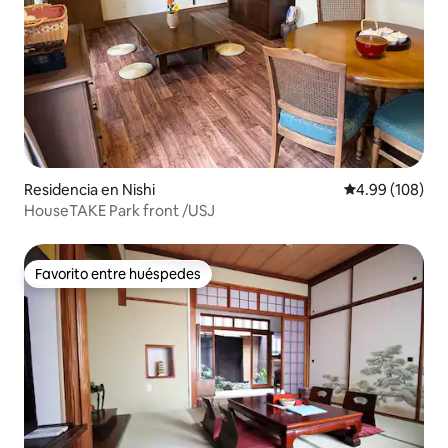
Residencia en Nishi
Calificación pr
4.99 (108)
HouseTAKE Park front /USJ
Favorito entre huéspedes
Favorito entre huéspedes