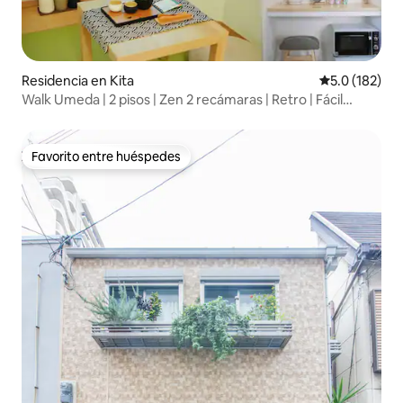
Residencia en Kita
Calificación 
5.0 (182)
Walk Umeda | 2 pisos | Zen 2 recámaras | Retro | Fácil
acceso a USJ
Favorito entre huéspedes
Favorito entre huéspedes