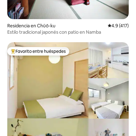
Residencia en Chūō-ku
Calificación 
4.9 (417)
Estilo tradicional japonés con patio en Namba
Favorito entre huéspedes
De los mejores en Favorito entre huéspedes