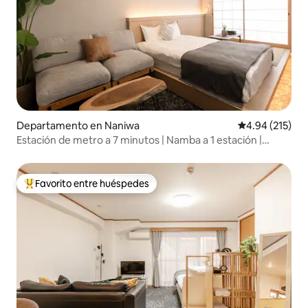
Departamento en Naniwa
Calificación p
4.94 (215)
Estación de metro a 7 minutos | Namba a 1 estación |
Habitación familiar de 30 m² | Hasta 4 personas | Fácil
acceso a Dotonbori y Shinsaibashi
Favorito entre huéspedes
De los mejores en Favorito entre huéspedes