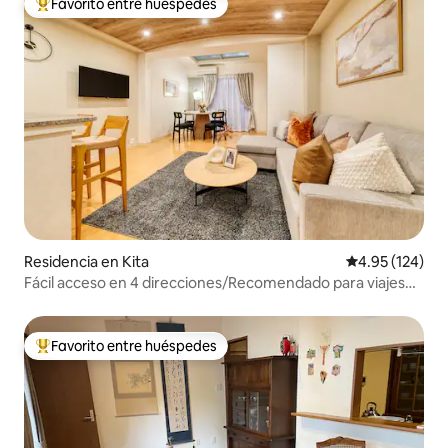
Favorito entre huéspedes
De los mejores en Favorito entre huéspedes
Residencia en Kita
Calificación p
4.95 (124)
Fácil acceso en 4 direcciones/Recomendado para viajes
en familia
Favorito entre huéspedes
De los mejores en Favorito entre huéspedes