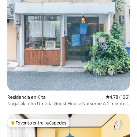
Residencia en Kita
Calificación p
4.78 (106)
Nagasaki-cho Umeda Guest House Natsume A 2 minutos
de la estación de Nagasaki-cho 50 m²
Favorito entre huéspedes
De los mejores en Favorito entre huéspedes