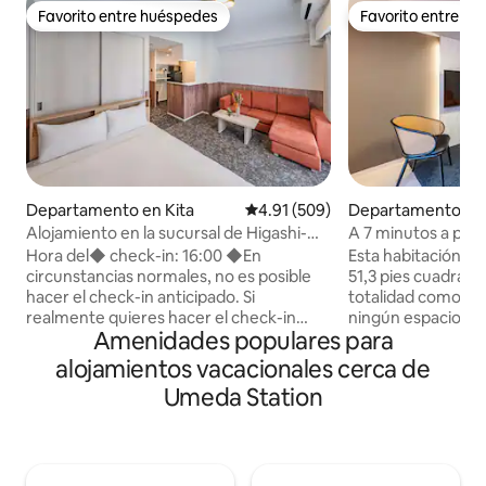
Favorito entre huéspedes
Favorito entre h
Favorito entre huéspedes
Favorito entre h
Departamento en Kita
Calificación promedio: 4.91 de 5
4.91 (509)
Departamento en
Alojamiento en la sucursal de Higashi-
A 7 minutos a pie 
Umeda / A 8 minutos a pie de la estación
metro de Nagahori
Hora del◆ check-in: 16:00 ◆En
Esta habitación d
/ Nakanoshima / Estación de Umeda /
en tren a Namba y
circunstancias normales, no es posible
51,3 pies cuadrado
Estación de JR Osaka / Sky Building /
departamento de 
hacer el check-in anticipado. Si
totalidad como un 
Vistas nocturnas de Osaka,
realmente quieres hacer el check-in
ningún espacio co
departamento de dos camas
Amenidades populares para
temprano, confirma con el propietario la
huéspedes. Cuent
mañana del check-in. ◆Dependiendo
simple y refinado
alojamientos vacacionales cerca de
del estado de la reservación más
totalmente equipa
Umeda Station
reciente y del estado de finalización de la
necesario para un
limpieza, es posible que no podamos
acomodado a tan so
aceptar tu solicitud ◆Hora de salida: 10
huéspedes hasta ahora. El 
en punto No se permite la◆ salida
diseño 2LDK incluy
después de la hora establecida. En caso
entrar. El salón es