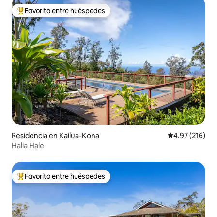
Favorito entre huéspedes
De los mejores en Favorito entre huéspedes
Residencia en Kailua-Kona
Calificación p
4.97 (216)
Halia Hale
Favorito entre huéspedes
De los mejores en Favorito entre huéspedes