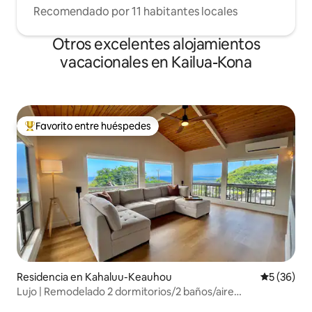
Recomendado por 11 habitantes locales
Otros excelentes alojamientos
vacacionales en Kailua-Kona
Favorito entre huéspedes
De los mejores en Favorito entre huéspedes
Residencia en Kahaluu-Keauhou
Calificaci
5 (36)
Lujo | Remodelado 2 dormitorios/2 baños/aire
acondicionado