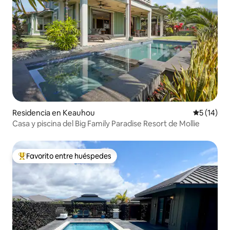
Residencia en Keauhou
Calificaci
5 (14)
Casa y piscina del Big Family Paradise Resort de Mollie
Favorito entre huéspedes
De los mejores en Favorito entre huéspedes