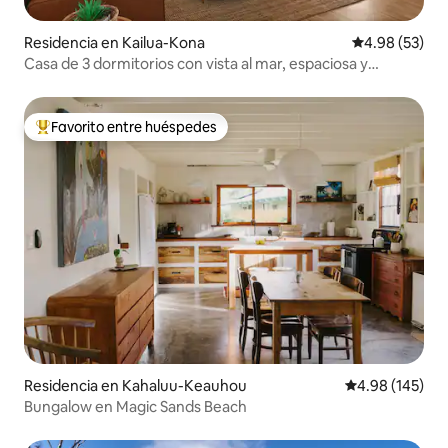
Residencia en Kailua-Kona
Calificación p
4.98 (53)
Casa de 3 dormitorios con vista al mar, espaciosa y
tranquila en Kona
Favorito entre huéspedes
De los mejores en Favorito entre huéspedes
Residencia en Kahaluu-Keauhou
Calificación pr
4.98 (145)
Bungalow en Magic Sands Beach