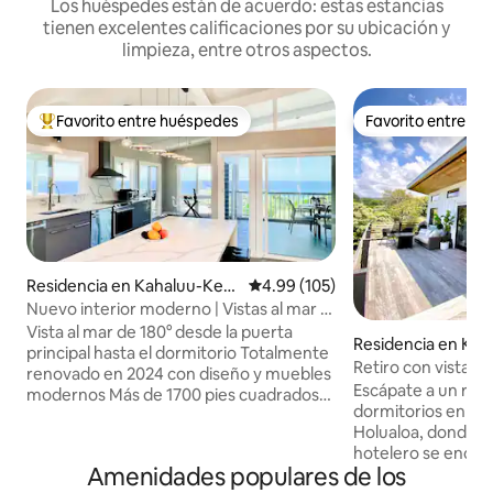
Los huéspedes están de acuerdo: estas estancias
tienen excelentes calificaciones por su ubicación y
limpieza, entre otros aspectos.
Favorito entre huéspedes
Favorito entre h
De los mejores en Favorito entre huéspedes
Favorito entre h
Residencia en Kahaluu-Kea
Calificación promedio: 4.99 de 5
4.99 (105)
uhou
Nuevo interior moderno | Vistas al mar |
Jacuzzi | Terraza en el bosque
Vista al mar de 180° desde la puerta
Residencia en Kai
principal hasta el dormitorio Totalmente
Retiro con vista a
renovado en 2024 con diseño y muebles
Kona
Escápate a un refu
modernos Más de 1700 pies cuadrados
dormitorios en 3 
en un lote de más de 12000 pies
Holualoa, donde la 
cuadrados, frente al mar con telón de
hotelero se encue
fondo forestal A 5 minutos de la playa,
Amenidades populares de los
la isla. Sube al lan
incluido el popular esnórquel en Kahaluu.