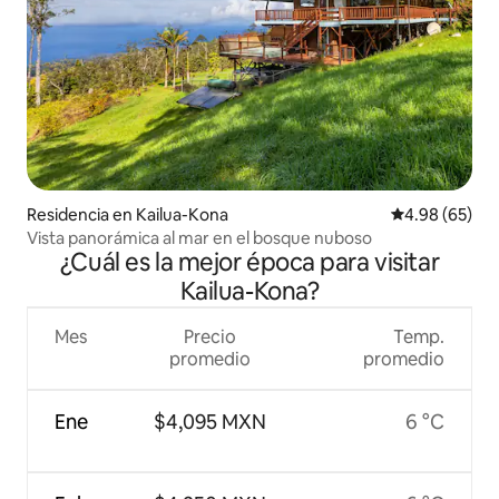
Residencia en Kailua-Kona
Calificación p
4.98 (65)
Vista panorámica al mar en el bosque nuboso
¿Cuál es la mejor época para visitar
Kailua-Kona?
Mes
Precio
Temp.
promedio
promedio
Ene
$4,095 MXN
6 °C