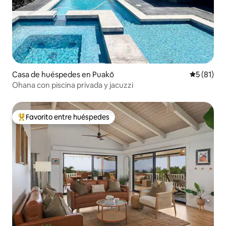
Casa de huéspedes en Puakō
Calificaci
5 (81)
Ohana con piscina privada y jacuzzi
Favorito entre huéspedes
De los mejores en Favorito entre huéspedes