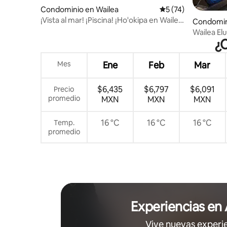
Condominio en Wailea
Calificación promed
5 (74)
¡Vista al mar! ¡Piscina! ¡Ho'okipa en Wailea
Condomin
Ekolu Village!
Wailea Elua
¿C
Jacuzzi
Mes
Ene
Feb
Mar
$6,435
$6,797
$6,091
Precio
promedio
MXN
MXN
MXN
16 °C
16 °C
16 °C
Temp.
promedio
Experiencias en
Vive nuevas experi