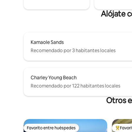
Nuestro condominio no es adecuado
increíbles
para niños ni bebés.
Alójate 
Kamaole Sands
Recomendado por 3 habitantes locales
Charley Young Beach
Recomendado por 122 habitantes locales
Otros e
Favorito entre huéspedes
Favor
Favorito entre huéspedes
De los m