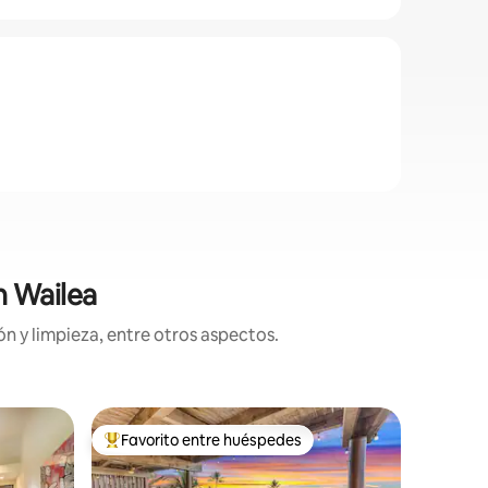
n Wailea
n y limpieza, entre otros aspectos.
Condomin
Favorito entre huéspedes
Favor
re huéspedes
De los mejores en Favorito entre huéspedes
De los 
Wailea Be
tiendas
Nuestro 