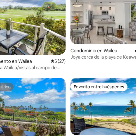
dio: 5 de 5; 9 evaluaciones
Condominio en Wailea
Joya cerca de la playa de Keaw
ento en Wailea
Calificación promedio: 5 de 5; 27 evaluac
5 (27)
privacidad y vistas al mar
a Wailea/vistas al campo de
as y comodidad familiar
itrión
Favorito entre huéspedes
itrión
Favorito entre huéspedes