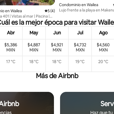
io: 5 de 5; 74 evaluaciones
Condominio en Wailea
Lujo frente a la playa en Maken
io en Wailea
Calificación promedio: 5 de 5; 4 evaluac
5 (4)
 401 | Vistas al mar | Piscina |
uál es la mejor época para visitar Wail
Abr
May
Jun
Jul
Ago
$5,386
$4,887
$4,921
$4,732
$4,560
MXN
MXN
MXN
MXN
MXN
17 °C
18 °C
18 °C
19 °C
20 °C
Más de Airbnb
 Airbnb
Serv
encias
Haz que tu 