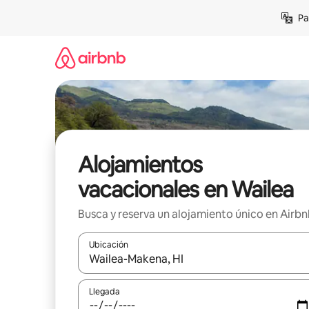
Ir
Pa
al
contenido
Alojamientos
vacacionales en Wailea
Busca y reserva un alojamiento único en Airb
Ubicación
Cuando los resultados estén disponibles, podrás na
Llegada