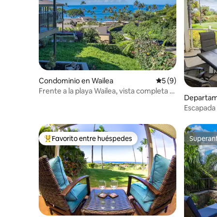
Condominio en Wailea
Calificación prome
5 (9)
Frente a la playa Wailea, vista completa al
Departam
mar, aire acondicionado, ELUA102
Escapada 
golf, play
Favorito entre huéspedes
Superanf
De los mejores en Favorito entre huéspedes
Superanf