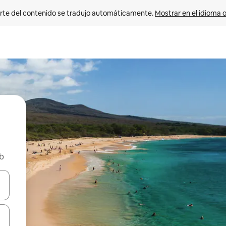
rte del contenido se tradujo automáticamente. 
Mostrar en el idioma o
nb
vegar usando las teclas de las flechas hacia arriba y hacia abajo, o b