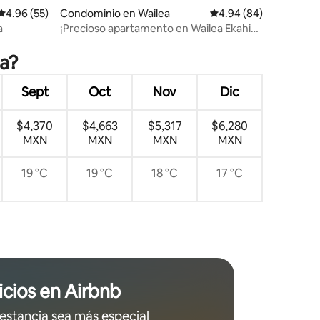
Calificación promedio: 4.96 de 5; 55 evaluaciones
4.96 (55)
Condominio en Wailea
Calificación promedio:
4.94 (84)
a
¡Precioso apartamento en Wailea Ekahi
iones
Village!
ea?
Sept
Oct
Nov
Dic
$4,370
$4,663
$5,317
$6,280
MXN
MXN
MXN
MXN
19 °C
19 °C
18 °C
17 °C
icios en Airbnb
estancia sea más especial