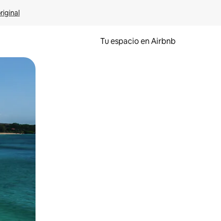
riginal
Tu espacio en Airbnb
ien tocando y deslizando la pantalla.