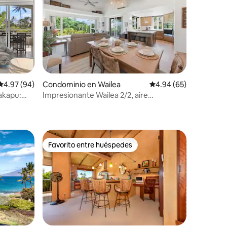
Calificación promedio: 4.97 de 5; 94 evaluaciones
4.97 (94)
Condominio en Wailea
Calificación promedio:
4.94 (65)
akapu:
Impresionante Wailea 2/2, aire
iones
acondicionado, piso superior, a poca
distancia a pie de la playa
Favorito entre huéspedes
Favorito entre huéspedes