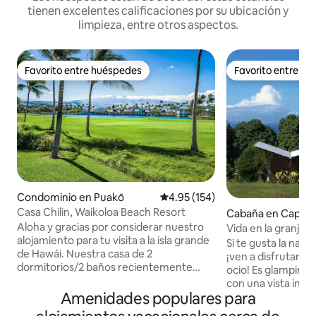
tienen excelentes calificaciones por su ubicación y
limpieza, entre otros aspectos.
Favorito entre huéspedes
Favorito entre h
Favorito entre huéspedes
Favorito entre h
Condominio en Puakō
Calificación promedio: 4.95 de 5
4.95 (154)
Casa Chilin, Waikoloa Beach Resort
Cabaña en Captai
Aloha y gracias por considerar nuestro
Vida en la granja 
alojamiento para tu visita a la isla grande
Truss de lujo!
Si te gusta la natu
de Hawái. Nuestra casa de 2
¡ven a disfrutar d
dormitorios/2 baños recientemente
ocio! Es glamping 
remodelada está a poca distancia a pie
con una vista incre
de tiendas (Kings/Queens Shops),
Amenidades populares para
un hotel) La cama 
restaurantes, entretenimiento, A' Bay
como se muestra 