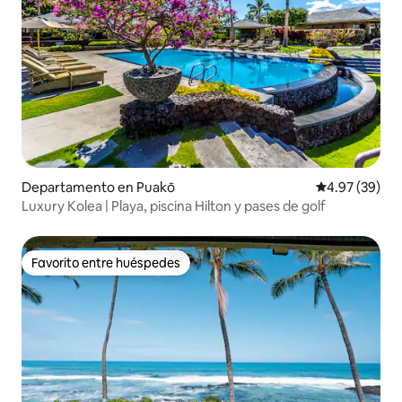
Departamento en Puakō
Calificación p
4.97 (39)
Luxury Kolea | Playa, piscina Hilton y pases de golf
Favorito entre huéspedes
Favorito entre huéspedes