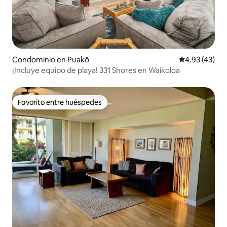
Condominio en Puakō
Calificación 
4.93 (43)
¡Incluye equipo de playa! 331 Shores en Waikoloa
Favorito entre huéspedes
Favorito entre huéspedes