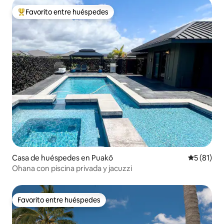
Favorito entre huéspedes
De los mejores en Favorito entre huéspedes
Casa de huéspedes en Puakō
Calificaci
5 (81)
Ohana con piscina privada y jacuzzi
Favorito entre huéspedes
Favorito entre huéspedes