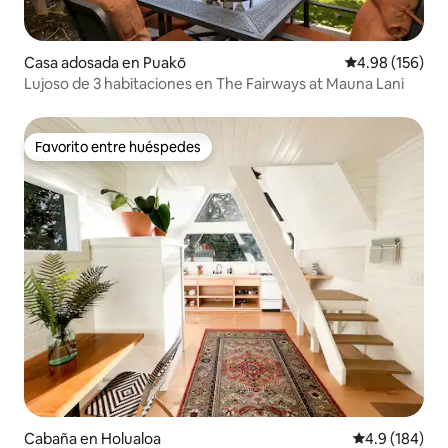
Casa adosada en Puakō
Calificación pr
4.98 (156)
Lujoso de 3 habitaciones en The Fairways at Mauna Lani
Favorito entre huéspedes
Favorito entre huéspedes
Cabaña en Holualoa
Calificación 
4.9 (184)