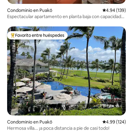
Condominio en Puakō
Calificación pr
4.94 (139)
Espectacular apartamento en planta baja con capacidad
para 5 personas
Favorito entre huéspedes
De los mejores en Favorito entre huéspedes
Condominio en Puakō
Calificación pr
4.99 (124)
Hermosa villa... ¡a poca distancia a pie de casi todo!