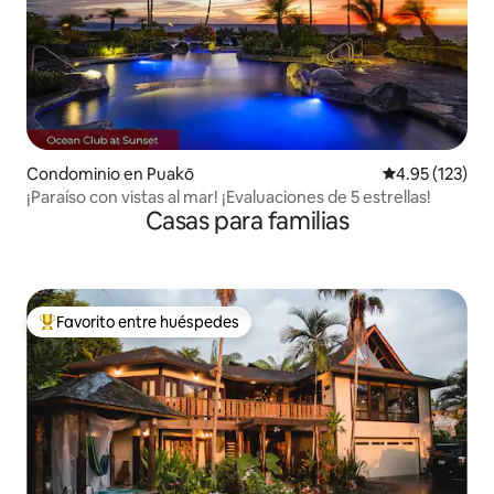
Condominio en Puakō
Calificación p
4.95 (123)
¡Paraíso con vistas al mar! ¡Evaluaciones de 5 estrellas!
Casas para familias
Favorito entre huéspedes
De los mejores en Favorito entre huéspedes