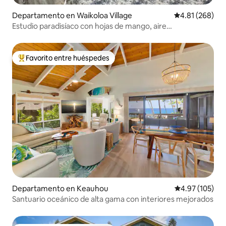
Departamento en Waikoloa Village
Calificación pr
4.81 (268)
Estudio paradisíaco con hojas de mango, aire
acondicionado
Favorito entre huéspedes
De los mejores en Favorito entre huéspedes
Departamento en Keauhou
Calificación p
4.97 (105)
Santuario oceánico de alta gama con interiores mejorados