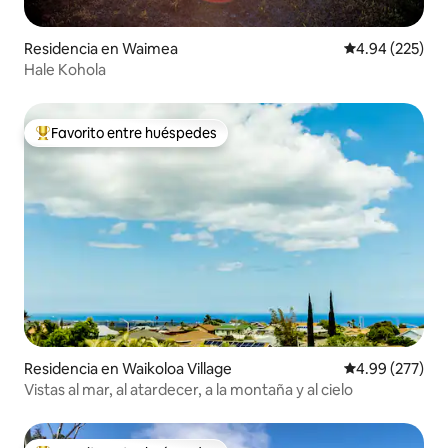
Residencia en Waimea
Calificación pr
4.94 (225)
Hale Kohola
Favorito entre huéspedes
De los mejores en Favorito entre huéspedes
Residencia en Waikoloa Village
Calificación pr
4.99 (277)
Vistas al mar, al atardecer, a la montaña y al cielo