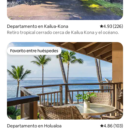
Departamento en Kailua-Kona
Calificación pr
4.93 (226)
Retiro tropical cerrado cerca de Kailua Kona y el océano.
Favorito entre huéspedes
Favorito entre huéspedes
Departamento en Holualoa
Calificación pr
4.86 (103)