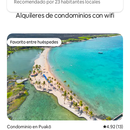
Recomendado por 23 habitantes locales
Alquileres de condominios con wifi
Favorito entre huéspedes
Favorito entre huéspedes
Condominio en Puakō
Calificación 
4.92 (13)