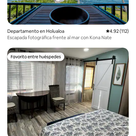
Departamento en Holualoa
Calificación p
4.92 (112)
Escapada fotográfica frente al mar con Kona Nate
Favorito entre huéspedes
Favorito entre huéspedes