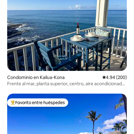
Condominio en Kailua-Kona
Calificación pr
4.94 (200)
Frente al mar, planta superior, centro, aire acondicionado,
estacionamiento
Favorito entre huéspedes
De los mejores en Favorito entre huéspedes