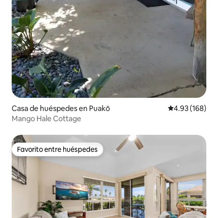
Casa de huéspedes en Puakō
Calificación pr
4.93 (168)
Mango Hale Cottage
Favorito entre huéspedes
Favorito entre huéspedes