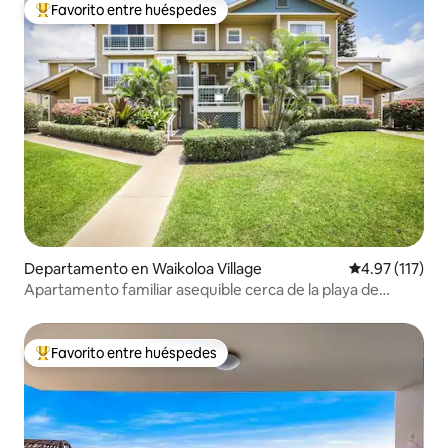
Favorito entre huéspedes
De los mejores en Favorito entre huéspedes
Departamento en Waikoloa Village
Calificación p
4.97 (117)
Apartamento familiar asequible cerca de la playa de
Hapuna
Favorito entre huéspedes
De los mejores en Favorito entre huéspedes