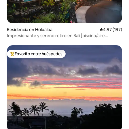
Residencia en Holualoa
Calificación p
4.97 (197)
Impresionante y sereno retiro en Bali [piscina/aire
acondicionado/vistas al mar]
Favorito entre huéspedes
De los mejores en Favorito entre huéspedes