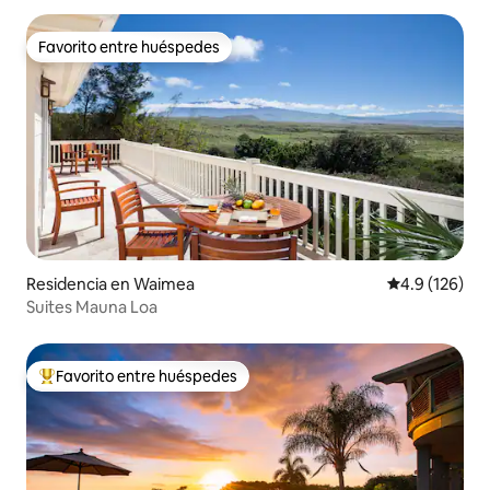
Favorito entre huéspedes
Favorito entre huéspedes
Residencia en Waimea
Calificación 
4.9 (126)
Suites Mauna Loa
Favorito entre huéspedes
De los mejores en Favorito entre huéspedes