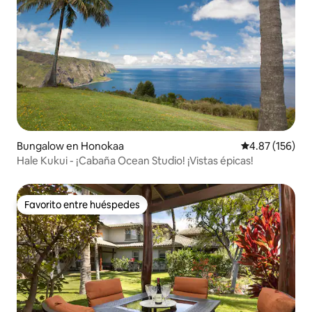
Bungalow en Honokaa
Calificación p
4.87 (156)
Hale Kukui - ¡Cabaña Ocean Studio! ¡Vistas épicas!
Favorito entre huéspedes
Favorito entre huéspedes