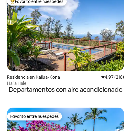
Favorito entre huéspedes
De los mejores en Favorito entre huéspedes
Residencia en Kailua-Kona
Calificación p
4.97 (216)
Halia Hale
Departamentos con aire acondicionado
Favorito entre huéspedes
Favorito entre huéspedes