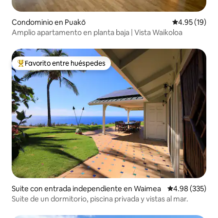
Condominio en Puakō
Calificación 
4.95 (19)
Amplio apartamento en planta baja | Vista Waikoloa
Favorito entre huéspedes
De los mejores en Favorito entre huéspedes
Suite con entrada independiente en Waimea
Calificación pr
4.98 (335)
Suite de un dormitorio, piscina privada y vistas al mar.