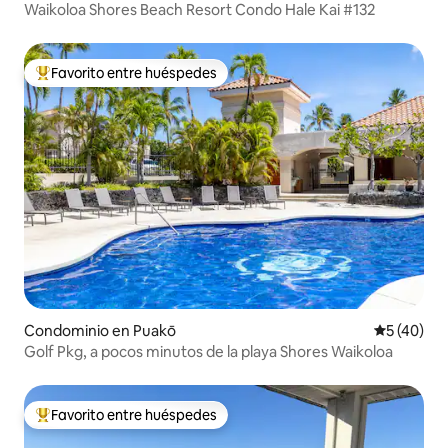
Waikoloa Shores Beach Resort Condo Hale Kai #132
Favorito entre huéspedes
De los mejores en Favorito entre huéspedes
Condominio en Puakō
Calificaci
5 (40)
Golf Pkg, a pocos minutos de la playa Shores Waikoloa
Favorito entre huéspedes
De los mejores en Favorito entre huéspedes