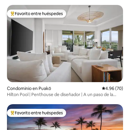
Favorito entre huéspedes
De los mejores en Favorito entre huéspedes
Condominio en Puakō
Calificación p
4.96 (70)
Hilton Pool | Penthouse de diseñador | A un paso de la
playa
Favorito entre huéspedes
De los mejores en Favorito entre huéspedes