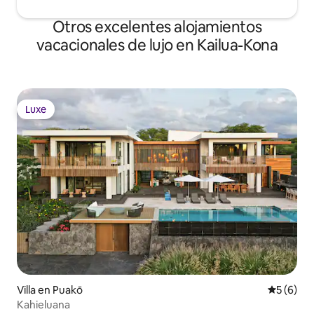
Otros excelentes alojamientos
vacacionales de lujo en Kailua-Kona
Luxe
Luxe
Villa en Puakō
Calificac
5 (6)
Kahieluana