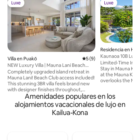
Luxe
Luxe
Luxe
Luxe
Residencia en Haw
Kaunaoa 10B Luxu
Villa en Puakō
Calificación promedio: 5 de
5 (9)
Ocean Villa
Limited-Time Intr
NEW Luxury Villa | Mauna Lani Beach
Stay in Mauna Kea Located in Kaunaʻo
Club | Sunset
Completely upgraded island retreat in
at the Mauna Kea Re
Mauna Lani! Beach Club access included!
overlooks the Ma
This stunning 3BR villa feels brand new
with ocean views, 
with designer finishes throughout,
lanai, pool, and s
Amenidades populares en los
elevated decor, luxurious furnishings,
bath home sleeps 
and bright open spaces with soaring
alojamientos vacacionales de lujo en
+ 2 children under
ceilings. Enjoy multiple oversized lanais
indoor-outdoor liv
Kailua-Kona
for morning coffee or sunset cocktails, a
exclusive Kaunaʻo
chef’s kitchen, spa-inspired bathrooms,
optional access t
and indoor/outdoor island living. Just
Beach Resort, incl
steps to the resort pool, hot tub, fitness
golf, tennis, and fit
center, and a short drive to beaches,