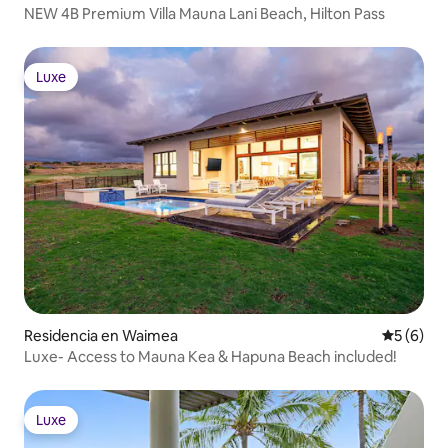
NEW 4B Premium Villa Mauna Lani Beach, Hilton Pass
Luxe
Luxe
Residencia en Waimea
Calificac
5 (6)
Luxe- Access to Mauna Kea & Hapuna Beach included!
Luxe
Luxe