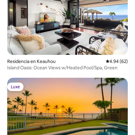
Residencia en Keauhou
Calificación p
4.94 (62)
Island Oasis: Ocean Views w/Heated Pool/Spa, Green
Luxe
Luxe