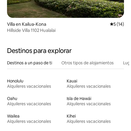
Villa en Kailua-Kona
Calificaci
5 (14)
Hillside Villa 1102 Hualalai
Destinos para explorar
Destinos a un paso de ti
Otros tipos de alojamientos
Lug
Honolulu
Kauai
Alquileres vacacionales
Alquileres vacacionales
Oahu
Isla de Hawái
Alquileres vacacionales
Alquileres vacacionales
Wailea
Kihei
Alquileres vacacionales
Alquileres vacacionales