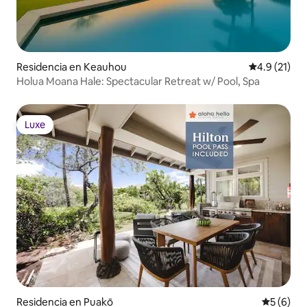
Residencia en Keauhou
Calificación
4.9 (21)
Holua Moana Hale: Spectacular Retreat w/ Pool, Spa
Luxe
Luxe
Residencia en Puakō
Calificac
5 (6)