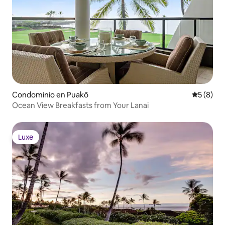
Condominio en Puakō
Calificac
5 (8)
Ocean View Breakfasts from Your Lanai
Luxe
Luxe