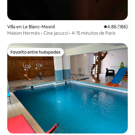
Villa en Le Blanc-Mesnil
Calificación pr
4.86 (186)
Maison Hermès • Cine jacuzzi • A 15 minutos de París
Favorito entre huéspedes
Favorito entre huéspedes