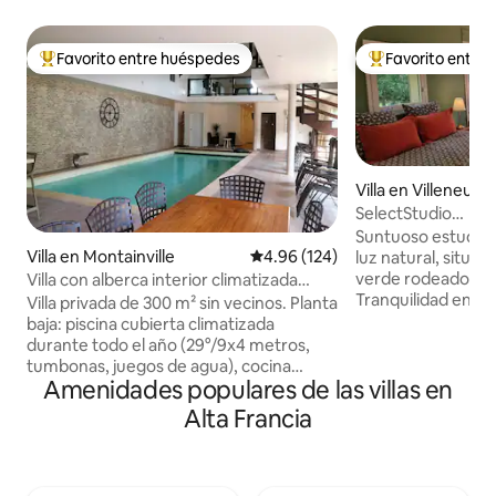
Favorito entre huéspedes
Favorito entre
De los mejores en Favorito entre huéspedes
De los mejores en
Villa en Villeneuv
SelectStudio
terraza/estaciona
Suntuoso estudio 
Villa en Montainville
Calificación promedio: 4.96 de 5
4.96 (124)
luz natural, situad
verde rodeado de 
Villa con alberca interior climatizada
Tranquilidad en un
cerca de Versalles
Villa privada de 300 m² sin vecinos. Planta
en la región, en e
baja: piscina cubierta climatizada
extenso parque na
durante todo el año (29°/9x4 metros,
de golf a un lado y
tumbonas, juegos de agua), cocina
otro. Cama queen 
Amenidades populares de las villas en
americana totalmente equipada, 2
calidad, sofá cóm
dormitorios, cuarto de baño con ducha +
Alta Francia
baño luminoso, in
ducha italiana, aseo separado, lavadero.
de 12 m² en plena 
1.ª planta: salón (televisión conectada),
Apartamento inde
zona deportiva/zona de dormitorio
independiente, e
(cinta de correr, máquina de remo,