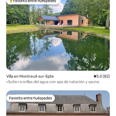
Favorito entre huéspedes
De los mejores en Favorito entre huéspedes
Villa en Montreuil-sur-Epte
Calificación
5.0 (82)
«Suite» a orillas del agua con spa de natación y sauna.
Favorito entre huéspedes
Favorito entre huéspedes