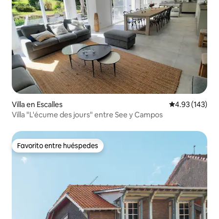
Villa en Escalles
Calificación p
4.93 (143)
Villa "L'écume des jours" entre See y Campos
Favorito entre huéspedes
Favorito entre huéspedes