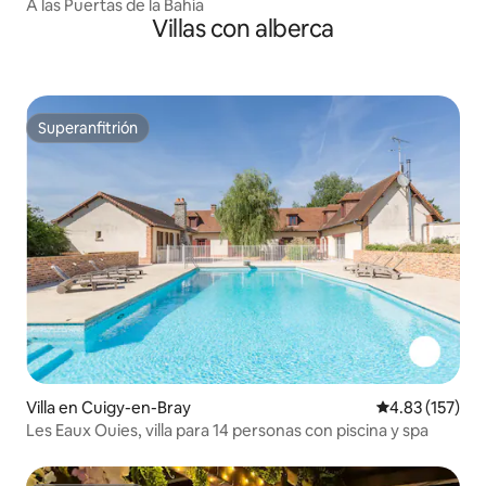
A las Puertas de la Bahía
Villas con alberca
Superanfitrión
Superanfitrión
Villa en Cuigy-en-Bray
Calificación p
4.83 (157)
Les Eaux Ouies, villa para 14 personas con piscina y spa