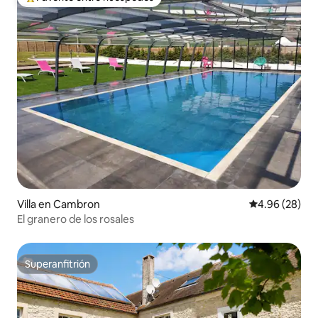
De los mejores en Favorito entre huéspedes
Villa en Cambron
Calificación p
4.96 (28)
El granero de los rosales
Superanfitrión
Superanfitrión