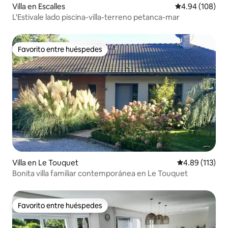
Villa en Escalles
Calificación pr
4.94 (108)
L'Estivale lado piscina-villa-terreno petanca-mar
Favorito entre huéspedes
Favorito entre huéspedes
Villa en Le Touquet
Calificación p
4.89 (113)
Bonita villa familiar contemporánea en Le Touquet
Favorito entre huéspedes
Favorito entre huéspedes