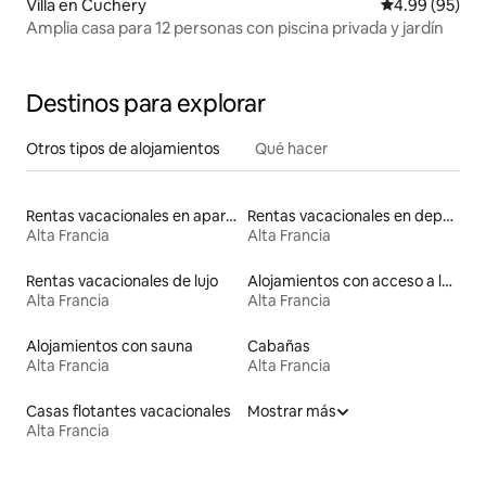
Villa en Cuchery
Calificación p
4.99 (95)
Amplia casa para 12 personas con piscina privada y jardín
Destinos para explorar
Otros tipos de alojamientos
Qué hacer
Rentas vacacionales en apartoteles
Rentas vacacionales en departamentos con cama de altura accesible
Alta Francia
Alta Francia
Rentas vacacionales de lujo
Alojamientos con acceso a las pistas de esquí
Alta Francia
Alta Francia
Alojamientos con sauna
Cabañas
Alta Francia
Alta Francia
Casas flotantes vacacionales
Mostrar más
Alta Francia