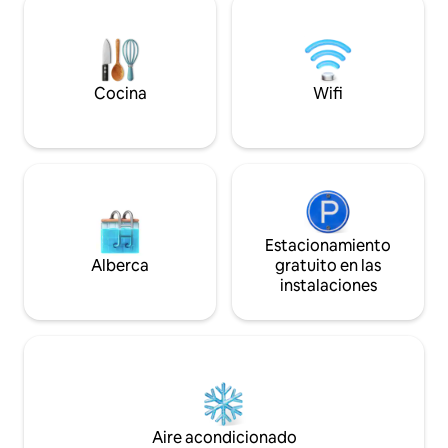
gratuito. Excelent
bicicleta, sofá cama muy cómodo).
para el teletrabajo
Exterior: terraza de 120 M² sin vecinos
(muebles de jardín, barbacoa de gas,
mesa de ping pong) + jardín (petanca,
trampolín, columpio).
Cocina
Wifi
Estacionamiento
Alberca
gratuito en las
instalaciones
Aire acondicionado