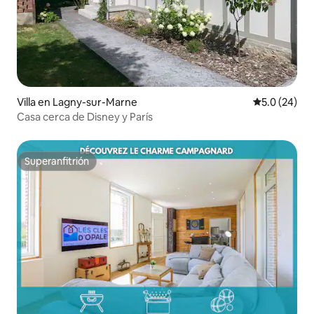
Villa en Lagny-sur-Marne
Calificación
5.0 (24)
Casa cerca de Disney y París
Superanfitrión
Superanfitrión