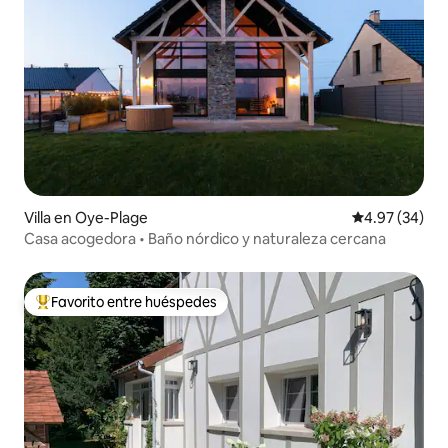
Villa en Oye-Plage
Calificación p
4.97 (34)
Casa acogedora • Baño nórdico y naturaleza cercana
Favorito entre huéspedes
De los mejores en Favorito entre huéspedes