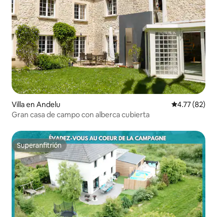
Villa en Andelu
Calificación 
4.77 (82)
Gran casa de campo con alberca cubierta
Superanfitrión
Superanfitrión