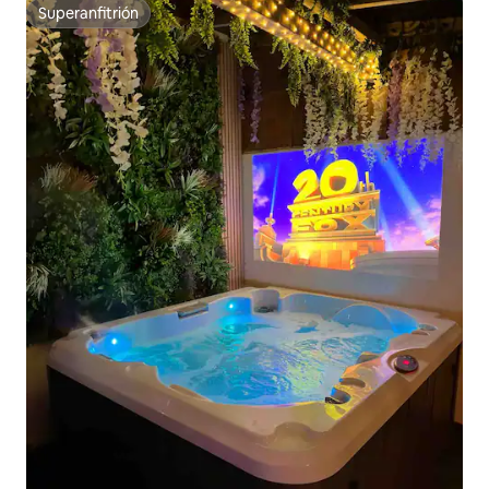
Superanfitrión
Superanfitrión