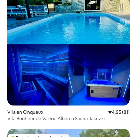
Villa en Cinqueux
Calificación 
4.95 (81)
Villa Bonheur de Valérie Alberca Sauna Jacuzzi