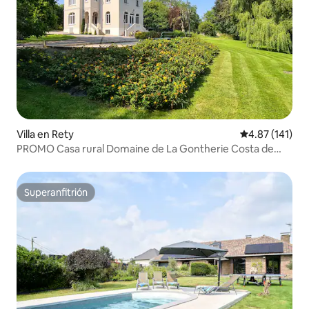
Villa en Rety
Calificación p
4.87 (141)
PROMO Casa rural Domaine de La Gontherie Costa de
Ópalo
Superanfitrión
Superanfitrión