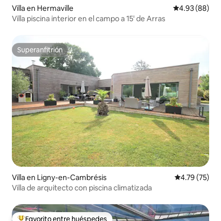
Villa en Hermaville
Calificación p
4.93 (88)
Villa piscina interior en el campo a 15' de Arras
Superanfitrión
Superanfitrión
Villa en Ligny-en-Cambrésis
Calificación 
4.79 (75)
Villa de arquitecto con piscina climatizada
Favorito entre huéspedes