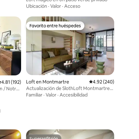
Ubicación
·
Valor
·
Acceso
Favorito entre huéspedes
re huéspedes
Favorito entre huéspedes
Loft en Montmartre
Calificación promedio: 
4.92 (240)
iones
alificación promedio: 4.81 de 5; 192 evaluaciones
4.81 (192)
Actualización de SlothLoft Montmartre
 / Notre-
2025
Familiar
·
Valor
·
Accesibilidad
a
Superanfitrión