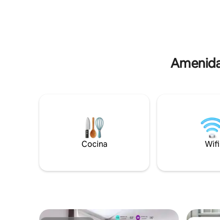
disposición: toallas de baño, batas de
cama incl
baño y algunas otras necesidades
individua
higiénicas. Cerca del transporte público
cama incl
parisino, nuestro acogedor
conectada
departamento es la ubicación ideal para
estancia,
disfrutar de la ciudad con tu persona
Maël
Amenidad
especial, Christophe.
Cocina
Wifi