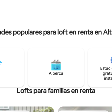
uida Dormitorio 2 : 2 camas
calentador de toallas. La habita
les de 90 x 200 cm, ropa de
una cama grande de 160x200 c
uida Cuna para bebé. TV
red suspendida de 10 m2 con u
. Ideal para cualquier tipo de
260 cm, un sofá, una mesa de c
 ¡bienvenido a nuestra casa!
una máquina Nespresso y un p
de video UHD 4K HDR
es populares para loft en renta en Alt
Estac
Alberca
gratu
inst
Lofts para familias en renta