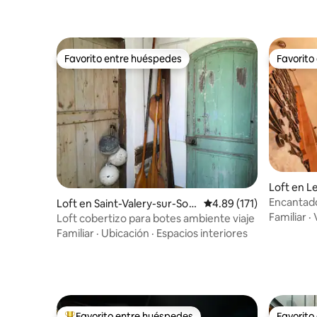
Favorito entre huéspedes
Favorito
Favorito entre huéspedes
Favorito
Loft en L
Encantado
Loft en Saint-Valery-sur-So
Calificación promedio: 
4.89 (171)
Familiar
·
mme
Loft cobertizo para botes ambiente viaje
Familiar
·
Ubicación
·
Espacios interiores
Favorito entre huéspedes
Favorito