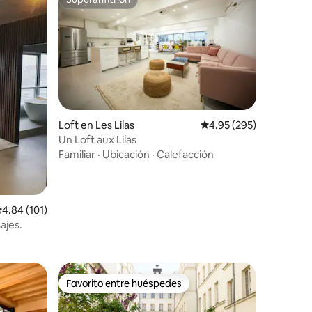
Superanfitrión
Loft en Les Lilas
Calificación promedio: 
4.95 (295)
Un Loft aux Lilas
Familiar
·
Ubicación
·
Calefacción
iones
alificación promedio: 4.84 de 5; 101 evaluaciones
4.84 (101)
ajes.
Favorito entre huéspedes
Favorito entre huéspedes