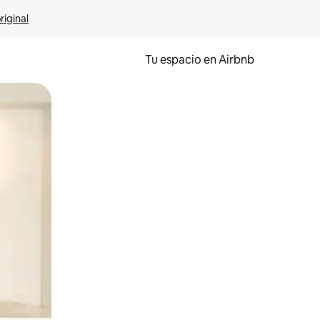
riginal
Tu espacio en Airbnb
ien tocando y deslizando la pantalla.