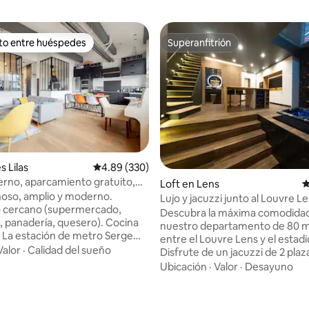
ito entre huéspedes
Superanfitrión
ejores en Favorito entre huéspedes
Superanfitrión
4.95 de 5; 622 evaluaciones
s Lilas
Calificación promedio: 4.89 de 5; 330 evaluac
4.89 (330)
rno, aparcamiento gratuito,
Loft en Lens
C
arís.
noso, amplio y moderno.
Lujo y jacuzzi junto al Louvre L
 cercano (supermercado,
Descubra la máxima comodida
a, panadería, quesero). Cocina
nuestro departamento de 80 m²
 La estación de metro Serge
entre el Louvre Lens y el estadi
(línea 11) al lado del edificio. El
Valor
·
Calidad del sueño
Disfrute de un jacuzzi de 2 plaz
e París a 16 minutos. Hay un
chorros y de un televisor OLED
Ubicación
·
Valor
·
Desayuno
miento seguro. Wifi de alto
cm. La cocina equipada. El bañ
o: fibra óptica. Dormitorio 1 : 1
con una ducha italiana, un inod
e de 140 x 200 cm y ropa de
suspendido, un espejo LED anti