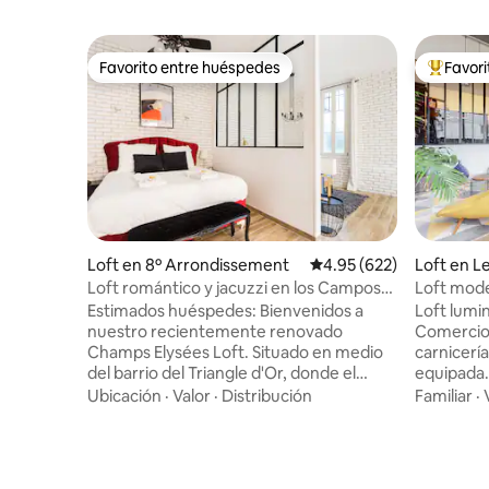
Favorito entre huéspedes
Favor
Favorito entre huéspedes
De los m
Loft en 8º Arrondissement
Calificación promedio: 
4.95 (622)
Loft en Le
Loft romántico y jacuzzi en los Campos
Loft mode
Elíseos
cerca de P
Estimados huéspedes: Bienvenidos a
Loft lumi
nuestro recientemente renovado
Comercio
Champs Elysées Loft. Situado en medio
carnicerí
del barrio del Triangle d'Or, donde el
equipada.
corazón del lujo parisino realmente late.
Gainsbourg 
Ubicación
·
Valor
·
Distribución
Familiar
·
Nuestros altos estándares coinciden con
corazón d
nuestro deseo de compartir todos los
estaciona
productos de la mejor calidad contigo, ya
rendimient
que los siguientes artículos están a tu
Cama dobl