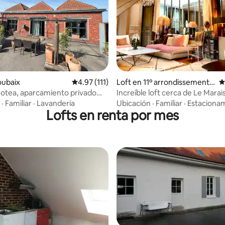
4.84 de 5; 264 evaluaciones
oubaix
Calificación promedio: 4.97 de 5; 111 evaluac
4.97 (111)
Loft en 11º arrondissement
C
de París
zotea, aparcamiento privado
Increíble loft cerca de Le Marai
 metro
·
Familiar
·
Lavandería
Ubicación
·
Familiar
·
Estaciona
Lofts en renta por mes