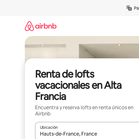
Ir
Pa
al
contenido
Renta de lofts
vacacionales en Alta
Francia
Encuentra y reserva lofts en renta únicos en
Airbnb
Ubicación
Cuando los resultados estén disponibles, podrás na