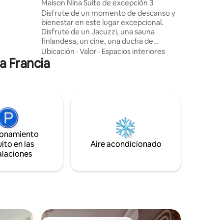
Maison Nina Suite de excepción 3
ción tiene
Disfrute de un momento de descanso y
m, una
bienestar en este lugar excepcional.
na lona de
Disfrute de un Jacuzzi, una sauna
entro,
finlandesa, un cine, una ducha de
royector
tamaño XXL y una cama king size con
Ubicación
·
Valor
·
Espacios interiores
a Francia
ropa de cama de satén de algodón.
Llegada autónoma. Desayuno sencillo
incluido. A 5 minutos andando de la
estación de RER de Saint-Denis. Los
rodajes y las sesiones de fotos
comerciales están prohibidos, a menos
que el anfitrión lo autorice
expresamente y bajo ciertas
ionamiento
condiciones. Número de emergencia:
ito en las
Samu: 15 Bomberos: 18 Policía:17
Aire acondicionado
alaciones