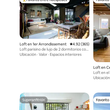
De los mejores en Favorito entre huéspedes
Favorito
Loft en 1er Arrondissement
Calificación promedio: 
4.92 (365)
Loft parisino de lujo de 2 dormitorios con
terraza privada - Louvre
Ubicación
·
Valor
·
Espacios interiores
Loft en Ce
Loft en el
impresion
Ubicación
serenida
Superanfitrión
Favorito
Superanfitrión
Favorito