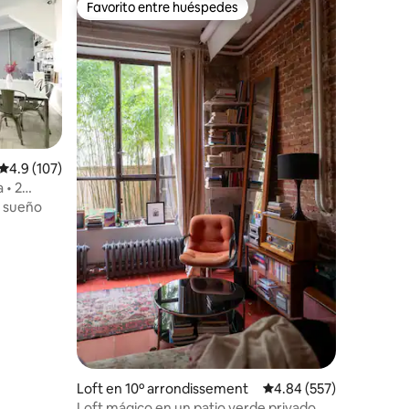
Favorito entre huéspedes
re huéspedes
Favorito entre huéspedes
Calificación promedio: 4.9 de 5; 107 evaluaciones
4.9 (107)
iones
 • 2
l sueño
Loft en 10º arrondissement
Calificación promedio: 
4.84 (557)
Loft mágico en un patio verde privado