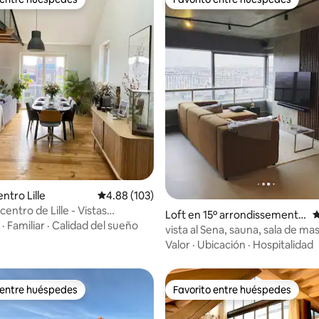
 entre huéspedes
Favorito entre huéspedes
4.92 de 5; 365 evaluaciones
ntro Lille
Calificación promedio: 4.88 de 5; 103 evaluac
4.88 (103)
 centro de Lille - Vistas
Loft en 15º arrondissement d
C
antes - Un remanso de
·
Familiar
·
Calidad del sueño
e París
vista al Sena, sauna, sala de mas
d
Valor
·
Ubicación
·
Hospitalidad
 entre huéspedes
Favorito entre huéspedes
 entre huéspedes
Favorito entre huéspedes