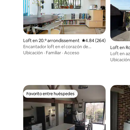
Loft en 20.º arrondissement
Calificación promedio: 
4.84 (264)
Encantador loft en el corazón de
Loft en R
Belleville
Ubicación
·
Familiar
·
Acceso
Loft en a
cerca del
Ubicación
Favorito entre huéspedes
Favorito entre huéspedes