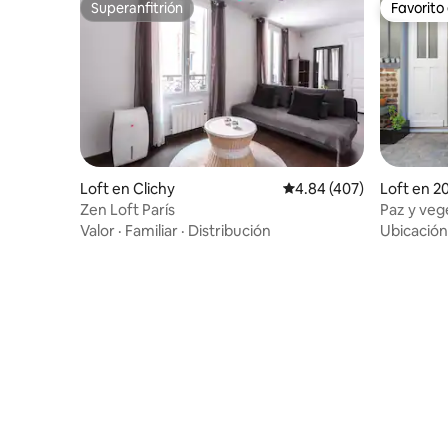
Superanfitrión
Favorito
Superanfitrión
Favorito
Loft en Clichy
Calificación promedio: 
4.84 (407)
Loft en 2
Zen Loft París
Paz y veg
Valor
·
Familiar
·
Distribución
Ubicación