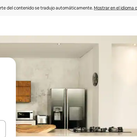
rte del contenido se tradujo automáticamente. 
Mostrar en el idioma o
vegar usando las teclas de las flechas hacia arriba y hacia abajo, o b