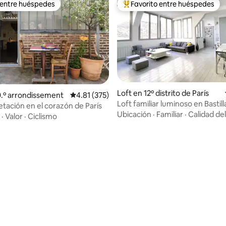
 entre huéspedes
Favorito entre huéspedes
 entre huéspedes
De los mejores en Favorito ent
Loft en 12º distrito de París
4.84 de 5; 407 evaluaciones
0.º arrondissement
Calificación promedio: 4.81 de 5; 375 evaluac
4.81 (375)
Loft familiar luminoso en Bastilla
etación en el corazón de París
habitaciones • Silencioso
Ubicación
·
Familiar
·
Calidad de
·
Valor
·
Ciclismo