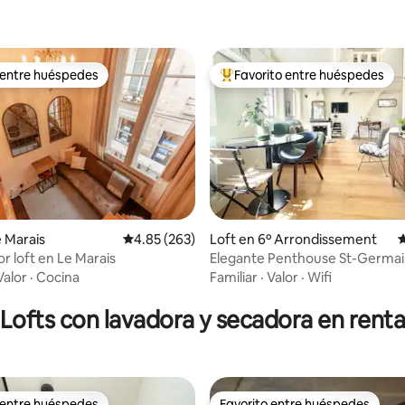
 entre huéspedes
Favorito entre huéspedes
 entre huéspedes
De los mejores en Favorito ent
e Marais
Calificación promedio: 4.85 de 5; 263 evaluac
4.85 (263)
Loft en 6º Arrondissement
C
r loft en Le Marais
Elegante Penthouse St-Germain
4.89 de 5; 171 evaluaciones
Dame AC-WIFI
Valor
·
Cocina
Familiar
·
Valor
·
Wifi
Lofts con lavadora y secadora en rent
 entre huéspedes
Favorito entre huéspedes