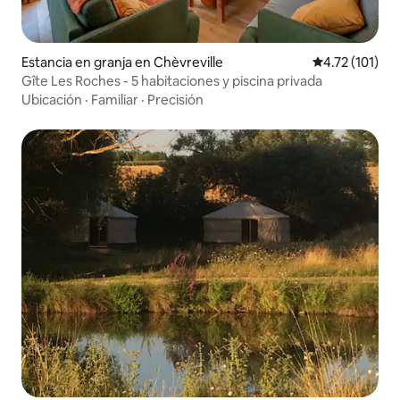
Estancia en granja en Chèvreville
Calificación p
4.72 (101)
Gîte Les Roches - 5 habitaciones y piscina privada
Ubicación
·
Familiar
·
Precisión