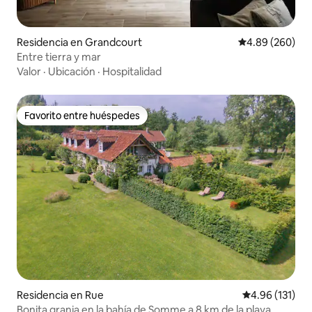
Residencia en Grandcourt
Calificación pr
4.89 (260)
Entre tierra y mar
Valor
·
Ubicación
·
Hospitalidad
Favorito entre huéspedes
Favorito entre huéspedes
Residencia en Rue
Calificación p
4.96 (131)
Bonita granja en la bahía de Somme a 8 km de la playa