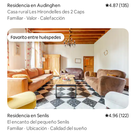
Residencia en Audinghen
Calificación p
4.87 (135)
Casa rural Les Hirondelles des 2 Caps
Familiar
·
Valor
·
Calefacción
Favorito entre huéspedes
Favorito entre huéspedes
Residencia en Senlis
Calificación p
4.96 (122)
El encanto del pequeño Senlis
Familiar
·
Ubicación
·
Calidad del sueño