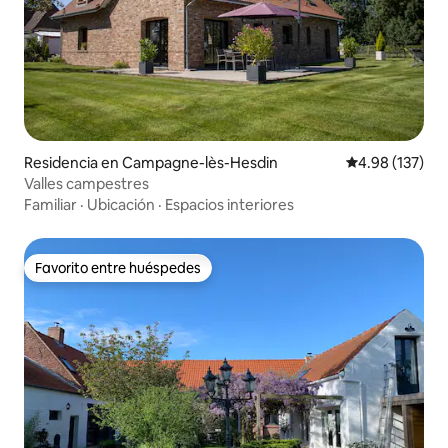
Residencia en Campagne-lès-Hesdin
Calificación p
4.98 (137)
Valles campestres
Familiar
·
Ubicación
·
Espacios interiores
Favorito entre huéspedes
Favorito entre huéspedes