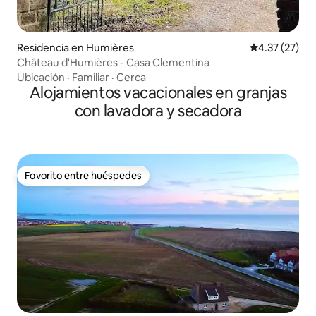
Residencia en Humières
Calificación 
4.37 (27)
Château d'Humières - Casa Clementina
Ubicación
·
Familiar
·
Cerca
Alojamientos vacacionales en granjas
con lavadora y secadora
Favorito entre huéspedes
Favorito entre huéspedes