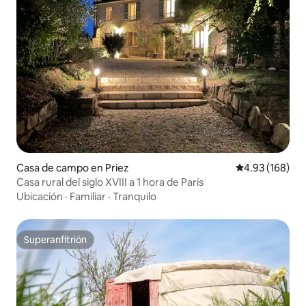
Casa de campo en Priez
Calificación pr
4.93 (168)
Casa rural del siglo XVIII a 1 hora de París
Ubicación
·
Familiar
·
Tranquilo
Superanfitrión
Superanfitrión