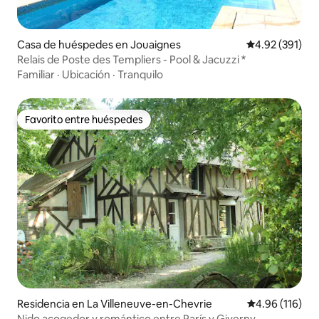
Casa de huéspedes en Jouaignes
Calificación p
4.92 (391)
Relais de Poste des Templiers - Pool & Jacuzzi *
Familiar
·
Ubicación
·
Tranquilo
Favorito entre huéspedes
Favorito entre huéspedes
Residencia en La Villeneuve-en-Chevrie
Calificación p
4.96 (116)
Nido acogedor y romántico entre París y Giverny