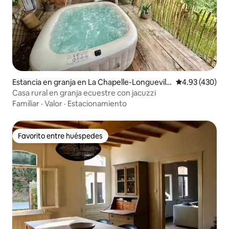
Estancia en granja en La Chapelle-Longuevill
Calificación pr
4.93 (430)
e
Casa rural en granja ecuestre con jacuzzi
Familiar
·
Valor
·
Estacionamiento
Favorito entre huéspedes
Favorito entre huéspedes