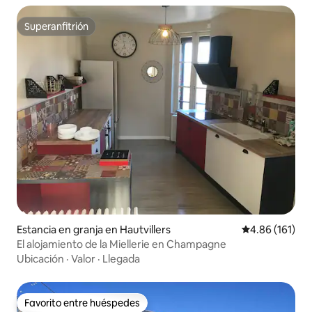
Superanfitrión
Superanfitrión
Estancia en granja en Hautvillers
Calificación p
4.86 (161)
El alojamiento de la Miellerie en Champagne
Ubicación
·
Valor
·
Llegada
Favorito entre huéspedes
Favorito entre huéspedes