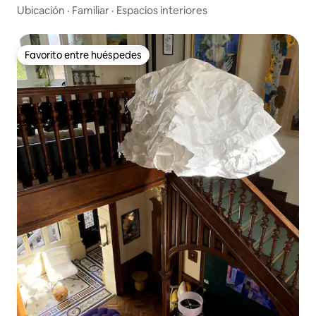
Ubicación
·
Familiar
·
Espacios interiores
Favorito entre huéspedes
Favorito entre huéspedes