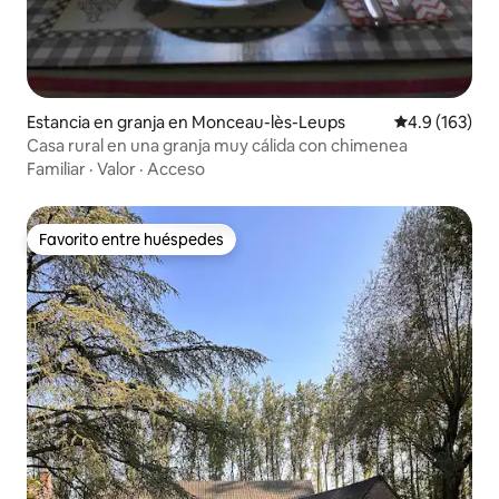
Estancia en granja en Monceau-lès-Leups
Calificación 
4.9 (163)
Casa rural en una granja muy cálida con chimenea
Familiar
·
Valor
·
Acceso
Favorito entre huéspedes
Favorito entre huéspedes