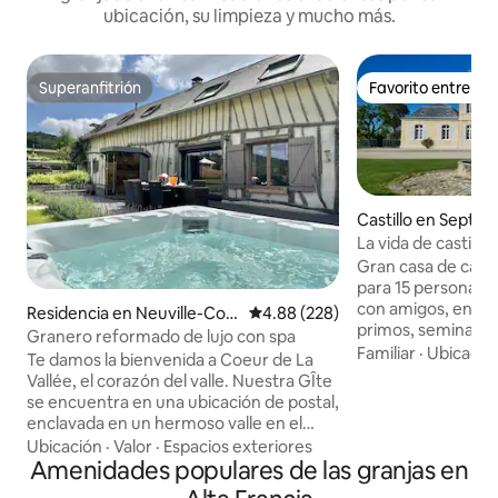
ubicación, su limpieza y mucho más.
Superanfitrión
Favorito entre h
Superanfitrión
Favorito entre h
Castillo en Septm
La vida de castillo
de París
Gran casa de camp
para 15 personas. 
con amigos, en fam
Residencia en Neuville-Cop
Calificación promedio: 4.88 de 5
4.88 (228)
primos, seminario 
pegueule
Granero reformado de lujo con spa
despedida de solt
Familiar
·
Ubicació
Te damos la bienvenida a Coeur de La
Soissons, cerca d
Vallée, el corazón del valle. Nuestra GÎte
En tren, a 1 hora d
se encuentra en una ubicación de postal,
minutos de Roissy 
enclavada en un hermoso valle en el
habitaciones, 7 ba
noreste de Normandía, donde
Ubicación
·
Valor
·
Espacios exteriores
billar, futbolín, da
realmente puedes relajarte y disfrutar
Amenidades populares de las granjas en
fútbol, chimenea, t
del campo francés. Coeur De La Vallée