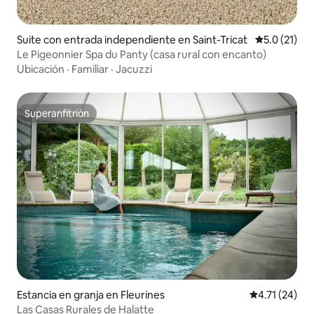
Suite con entrada independiente en Saint-Tricat
Calificación
5.0 (21)
Le Pigeonnier Spa du Panty (casa rural con encanto)
Ubicación
·
Familiar
·
Jacuzzi
Superanfitrión
Superanfitrión
Estancia en granja en Fleurines
Calificación 
4.71 (24)
Las Casas Rurales de Halatte