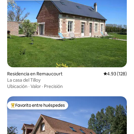
Residencia en Remaucourt
Calificación p
4.93 (128)
La casa del Tilloy
Ubicación
·
Valor
·
Precisión
Favorito entre huéspedes
De los mejores en Favorito entre huéspedes