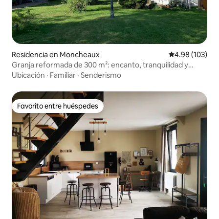
Residencia en Moncheaux
Calificación pr
4.98 (103)
Granja reformada de 300 m²: encanto, tranquilidad y
naturaleza
Ubicación
·
Familiar
·
Senderismo
Favorito entre huéspedes
Favorito entre huéspedes