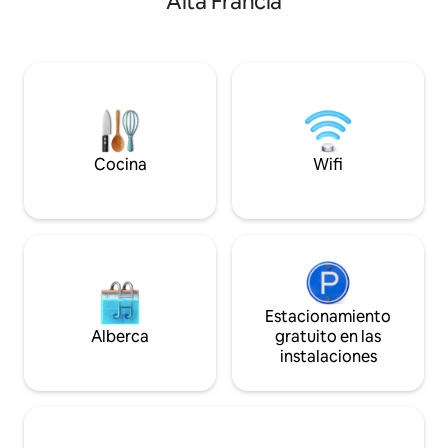
Alta Francia
brasero plancha, 
es realmente el lugar ideal para tus
cerrado, calefacc
vacaciones, ya sea una aventura familiar
toallas incluidas, l
o una escapada en pareja, tenemos todo
autónoma.
lo que ofrecer. Visita nuestro nuevo sitio
web para obtener más información y
reservar las propiedades directamente.
Solo tienes que buscar Coeur De La
Vallée Normandy.
Cocina
Wifi
Estacionamiento
Alberca
gratuito en las
instalaciones