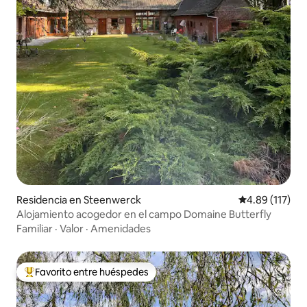
Residencia en Steenwerck
Calificación p
4.89 (117)
Alojamiento acogedor en el campo Domaine Butterfly
Familiar
·
Valor
·
Amenidades
Favorito entre huéspedes
De los mejores en Favorito entre huéspedes