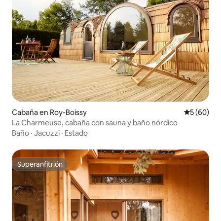
Cabaña en Roy-Boissy
Calificaci
5 (60)
La Charmeuse, cabaña con sauna y baño nórdico
Baño
·
Jacuzzi
·
Estado
Superanfitrión
Superanfitrión