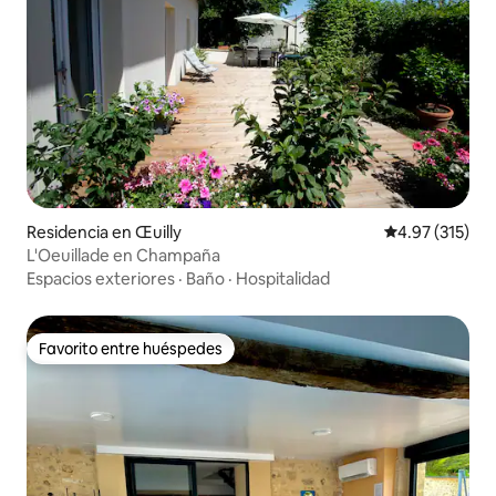
Residencia en Œuilly
Calificación p
4.97 (315)
L'Oeuillade en Champaña
Espacios exteriores
·
Baño
·
Hospitalidad
Favorito entre huéspedes
Favorito entre huéspedes