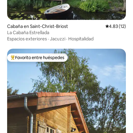
Cabaña en Saint-Christ-Briost
Calificación 
4.83 (12)
La Cabaña Estrellada
Espacios exteriores
·
Jacuzzi
·
Hospitalidad
Favorito entre huéspedes
De los mejores en Favorito entre huéspedes