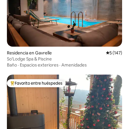
Residencia en Gavrelle
Calificació
5 (147)
So'Lodge Spa & Piscine
Baño
·
Espacios exteriores
·
Amenidades
Favorito entre huéspedes
De los mejores en Favorito entre huéspedes