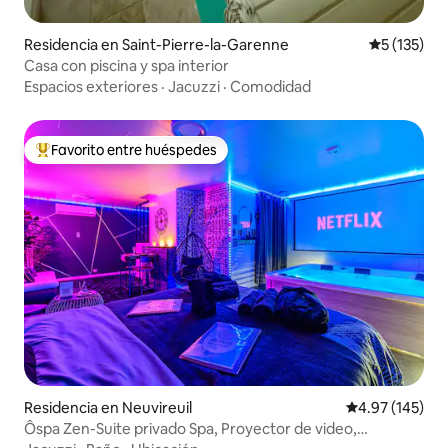
Residencia en Saint-Pierre-la-Garenne
Calificació
5 (135)
Casa con piscina y spa interior
Espacios exteriores
·
Jacuzzi
·
Comodidad
Favorito entre huéspedes
De los mejores en Favorito entre huéspedes
Residencia en Neuvireuil
Calificación p
4.97 (145)
Ôspa Zen-Suite privado Spa, Proyector de video,
Estacionamiento