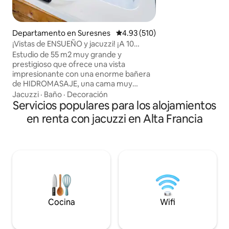
30 km de Amiens, 
a 40 km de St-Val
45 km de Le Crotoy
Departamento en Suresnes
Calificación promedio: 4.93 de 5
4.93 (510)
magnífica Bahía d
¡Vistas de ENSUEÑO y jacuzzi! ¡A 10
paseos en biciclet
minutos del centro de París!
directamente desd
Estudio de 55 m2 muy grande y
amantes de la pes
prestigioso que ofrece una vista
sesiones ilimitadas
impresionante con una enorme bañera
Terreno vallado.
de HIDROMASAJE, una cama muy
grande y una ducha italiana. Situado en
Jacuzzi
·
Baño
·
Decoración
una zona tranquila y segura a 10 minutos
Servicios populares para los alojamientos
de la famosa Avenue des Champs
en renta con jacuzzi en Alta Francia
Elysées (centro de París). Ofrezco por 95
€ un “PAQUETE ROMÁNTICO” opcional
para SORPRENDER a tu ser querido.
Viene con pétalos de rosas, velas
colocadas en forma de corazón en la
cama (se puede agregar un letrero de
Feliz Cumpleaños) y por 175 € viene con
una buena botella de champán y fresas.
🌹🥂🍓
Cocina
Wifi