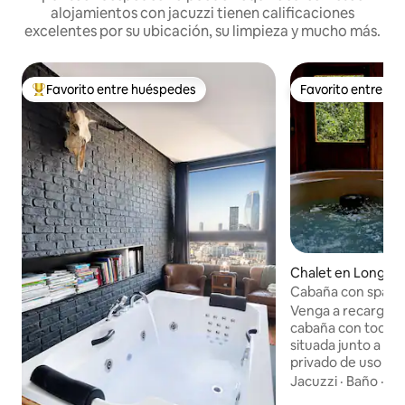
alojamientos con jacuzzi tienen calificaciones
excelentes por su ubicación, su limpieza y mucho más.
Favorito entre huéspedes
Favorito entre h
De los mejores en Favorito entre huéspedes
Favorito entre h
Chalet en Longpré
ps-Saints
Cabaña con spa pri
Venga a recargar 
cabaña con todas 
situada junto a un
privado de uso ilim
para disfrutar de
Jacuzzi
·
Baño
·
Mo
relajación únicos. 