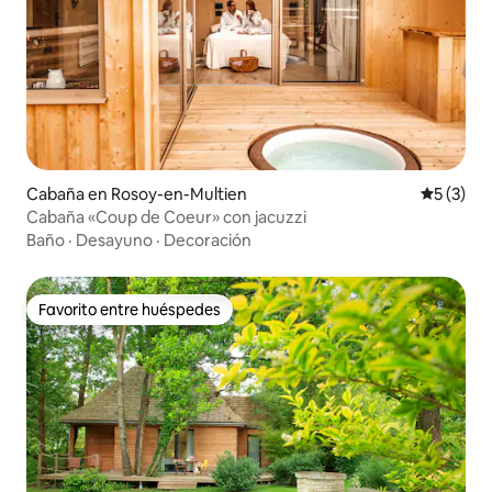
Cabaña en Rosoy-en-Multien
Calificac
5 (3)
Cabaña «Coup de Coeur» con jacuzzi
Baño
·
Desayuno
·
Decoración
Favorito entre huéspedes
Favorito entre huéspedes