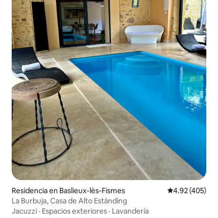
Residencia en Baslieux-lès-Fismes
Calificación pr
4.92 (405)
La Burbuja, Casa de Alto Estánding
Jacuzzi
·
Espacios exteriores
·
Lavandería