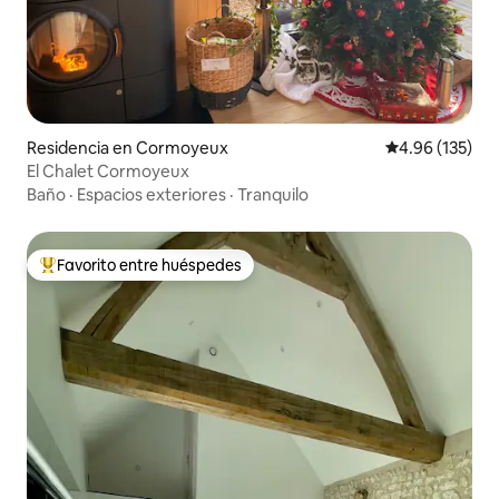
Residencia en Cormoyeux
Calificación p
4.96 (135)
El Chalet Cormoyeux
Baño
·
Espacios exteriores
·
Tranquilo
Favorito entre huéspedes
De los mejores en Favorito entre huéspedes