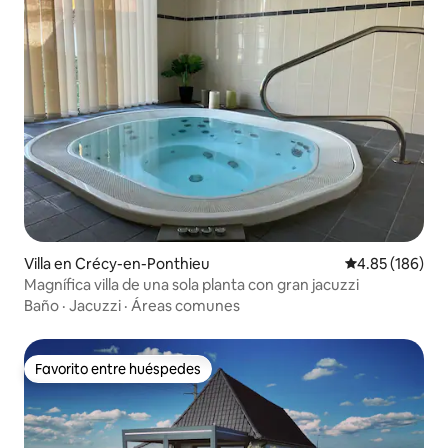
Villa en Crécy-en-Ponthieu
Calificación pr
4.85 (186)
Magnífica villa de una sola planta con gran jacuzzi
Baño
·
Jacuzzi
·
Áreas comunes
Favorito entre huéspedes
Favorito entre huéspedes