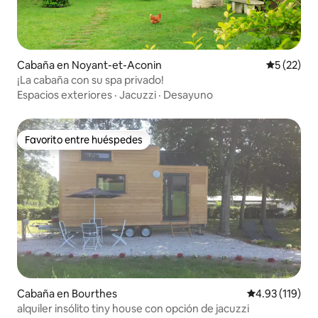
Cabaña en Noyant-et-Aconin
Calificaci
5 (22)
¡La cabaña con su spa privado!
Espacios exteriores
·
Jacuzzi
·
Desayuno
Favorito entre huéspedes
Favorito entre huéspedes
Cabaña en Bourthes
Calificación p
4.93 (119)
alquiler insólito tiny house con opción de jacuzzi