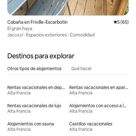
Cabaña en Friville-Escarbotin
Calificaci
5 (65)
El gran haya
Jacuzzi
·
Espacios exteriores
·
Comodidad
Destinos para explorar
Otros tipos de alojamientos
Qué hacer
Rentas vacacionales en departamentos con cama de altura accesible
Rentas vacacionales en apartoteles
Alta Francia
Alta Francia
Rentas vacacionales de lujo
Alojamientos con acceso a las pistas de esquí
Alta Francia
Alta Francia
Alojamientos con sauna
Castillos vacacionales
Alta Francia
Alta Francia