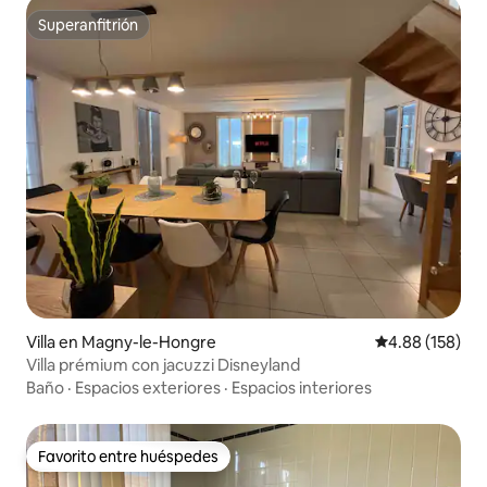
Superanfitrión
Superanfitrión
Villa en Magny-le-Hongre
Calificación pr
4.88 (158)
Villa prémium con jacuzzi Disneyland
Baño
·
Espacios exteriores
·
Espacios interiores
Favorito entre huéspedes
Favorito entre huéspedes