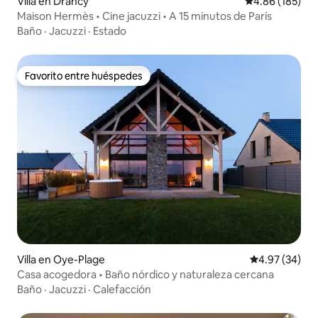
Villa en Drancy
Calificación pr
4.86 (185)
Maison Hermès • Cine jacuzzi • A 15 minutos de París
Baño
·
Jacuzzi
·
Estado
Favorito entre huéspedes
Favorito entre huéspedes
Villa en Oye-Plage
Calificación p
4.97 (34)
Casa acogedora • Baño nórdico y naturaleza cercana
Baño
·
Jacuzzi
·
Calefacción