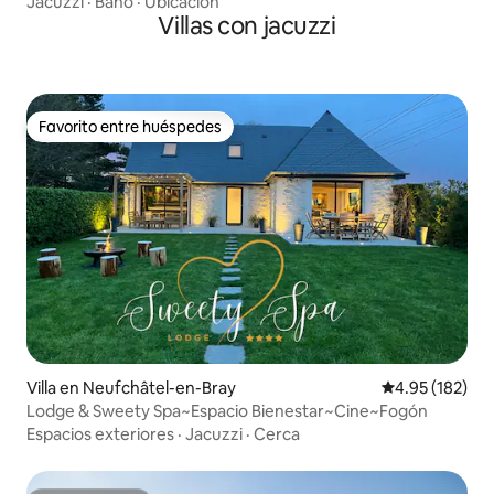
Jacuzzi
·
Baño
·
Ubicación
Villas con jacuzzi
Favorito entre huéspedes
Favorito entre huéspedes
Villa en Neufchâtel-en-Bray
Calificación p
4.95 (182)
Lodge & Sweety Spa~Espacio Bienestar~Cine~Fogón
Espacios exteriores
·
Jacuzzi
·
Cerca