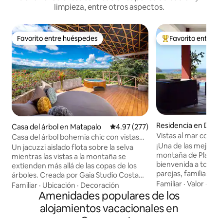
limpieza, entre otros aspectos.
Favorito entre huéspedes
Favorito entre
Favorito entre huéspedes
De los mejores en
Residencia en Del
Casa del árbol en Matapalo
Calificación promedio: 4.97 de 5
4.97 (277)
ch
Vistas al mar con c
Casa del árbol bohemia chic con vistas
Isabela #6
¡Una de las mejores
mágicas y jacuzzi
Un jacuzzi aislado flota sobre la selva
montaña de Playas del C
mientras las vistas a la montaña se
bienvenida a todo
extienden más allá de las copas de los
parejas, familias 
árboles. Creada por Gaia Studio Costa
Casa totalmente e
Familiar
·
Valor
·
En 
Rica, esta casa sobre pilotes convierte el
Familiar
·
Ubicación
·
Decoración
cima de una mont
diseño tropical moderno en una
Amenidades populares de los
comunidad cerrada
experiencia única. Dentro de una
alojamientos vacacionales en
de la playa. Tiendas de comestibles,
recámara con cama tamaño king y un