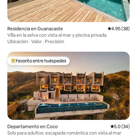
Residencia en Guanacaste
Calificación p
4.95 (38)
Villa en la selva con vista al mar y piscina privada
Ubicación
·
Valor
·
Precisión
Favorito entre huéspedes
De los mejores en Favorito entre huéspedes
Departamento en Coco
Calificación
5.0 (34)
Solo para adultos: escapada romántica con vista al mar