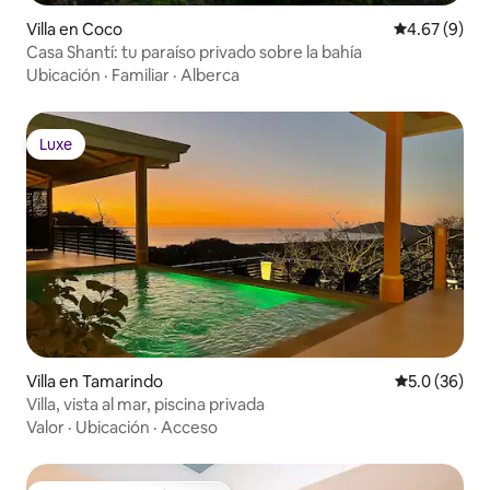
Villa en Coco
Calificación
4.67 (9)
Casa Shantí: tu paraíso privado sobre la bahía
Ubicación
·
Familiar
·
Alberca
Luxe
Luxe
Villa en Tamarindo
Calificación
5.0 (36)
Villa, vista al mar, piscina privada
Valor
·
Ubicación
·
Acceso