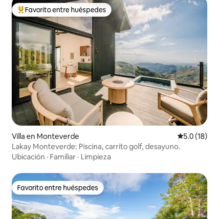
Favorito entre huéspedes
De los mejores en Favorito entre huéspedes
Villa en Monteverde
Calificación
5.0 (18)
Lakay Monteverde: Piscina, carrito golf, desayuno.
Ubicación
·
Familiar
·
Limpieza
Favorito entre huéspedes
Favorito entre huéspedes