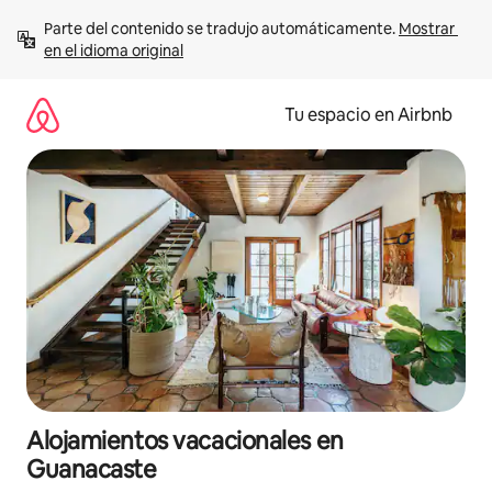
Ir
Parte del contenido se tradujo automáticamente. 
Mostrar 
al
en el idioma original
contenido
Tu espacio en Airbnb
Alojamientos vacacionales en
Guanacaste