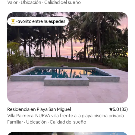
Valor
·
Ubicación
·
Calidad del sueño
Favorito entre huéspedes
De los mejores en Favorito entre huéspedes
Residencia en Playa San Miguel
Calificación
5.0 (33)
Villa Palmera-NUEVA villa frente a la playa piscina privada
Familiar
·
Ubicación
·
Calidad del sueño