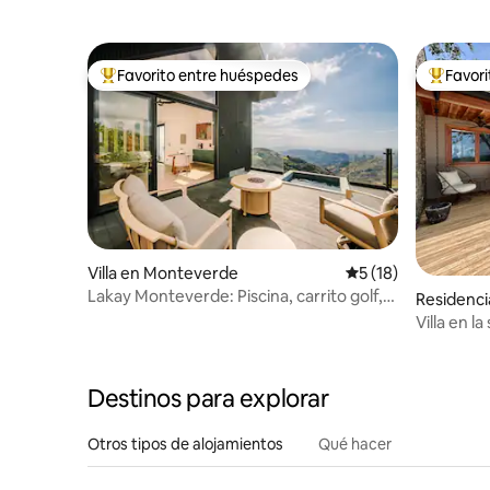
Lovers
Favorito entre huéspedes
Favor
De los mejores en Favorito entre huéspedes
De los m
Villa en Monteverde
Calificación promed
5 (18)
Lakay Monteverde: Piscina, carrito golf,
Residenc
desayuno.
Villa en la
privada
Destinos para explorar
Otros tipos de alojamientos
Qué hacer