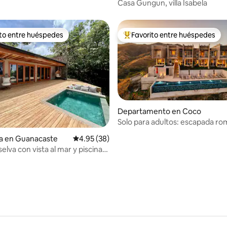
Casa Gungun, villa Isabela
ito entre huéspedes
Favorito entre huéspedes
ejores en Favorito entre huéspedes
De los mejores en Favorito ent
Departamento en Coco
Solo para adultos: escapada ro
io: 5 de 5; 18 evaluaciones
con vista al mar
ia en Guanacaste
Calificación promedio: 4.95 de 5; 38 evaluac
4.95 (38)
 selva con vista al mar y piscina