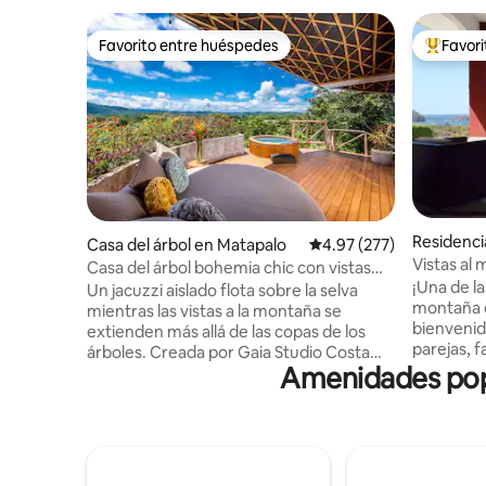
Favorito entre huéspedes
Favor
Favorito entre huéspedes
De los m
Residenci
Casa del árbol en Matapalo
Calificación promedio: 
4.97 (277)
ch
Vistas al 
Casa del árbol bohemia chic con vistas
Isabela #
¡Una de la
mágicas y jacuzzi
Un jacuzzi aislado flota sobre la selva
montaña de P
mientras las vistas a la montaña se
bienvenid
extienden más allá de las copas de los
parejas, f
árboles. Creada por Gaia Studio Costa
Casa tota
Amenidades popu
Rica, esta casa sobre pilotes convierte el
cima de 
diseño tropical moderno en una
comunidad
experiencia única. Dentro de una
la playa. Tiendas de comestibles,
recámara con cama tamaño king y un
restauran
sofá cama, con capacidad para hasta 4
distancia
huéspedes. La sala al aire libre rodea una