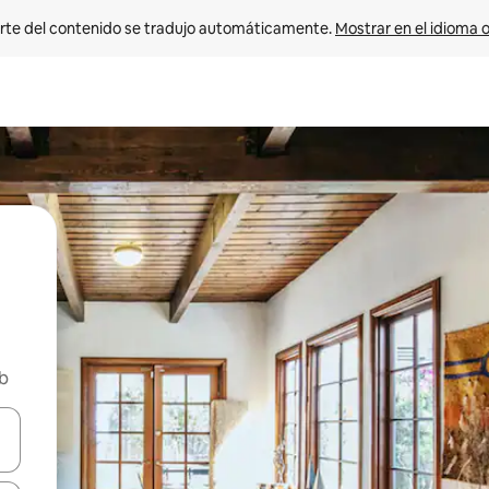
rte del contenido se tradujo automáticamente. 
Mostrar en el idioma o
nb
vegar usando las teclas de las flechas hacia arriba y hacia abajo, o b