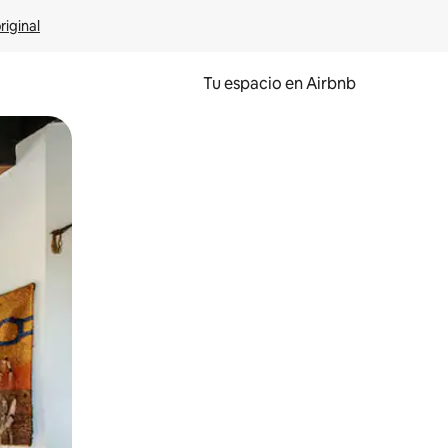
riginal
Tu espacio en Airbnb
ien tocando y deslizando la pantalla.