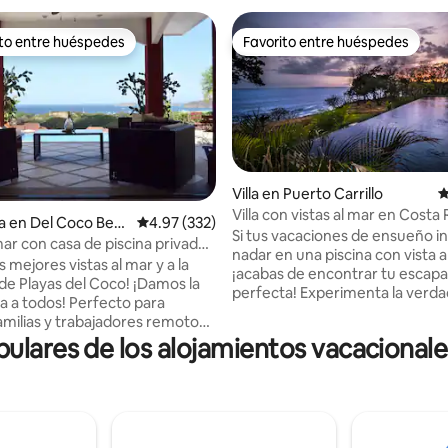
ito entre huéspedes
Favorito entre huéspedes
ejores en Favorito entre huéspedes
Favorito entre huéspedes
Villa en Puerto Carrillo
C
Villa con vistas al mar en Costa 
a en Del Coco Bea
Calificación promedio: 4.97 de 5; 332 evaluac
4.97 (332)
4.97 de 5; 277 evaluaciones
interno)
Si tus vacaciones de ensueño i
mar con casa de piscina privada:
nadar en una piscina con vista a
6
s mejores vistas al mar y a la
¡acabas de encontrar tu escap
layas del Coco! ¡Damos la
perfecta! Experimenta la verda
a a todos! Perfecto para
costera con nuestro diseño
amilias y trabajadores remotos.
interior/exterior sin fisuras. Ret
lmente equipada, ubicada en la
lares de los alojamientos vacacional
habitación privada con baño pr
una montaña dentro de una
espacio de trabajo dedicado. Wif
 cerrada, a 10 minutos a pie de
óptica ultrarrápido. Disfruta de
desayuno gourmet recién serv
tes y tiendas cercanas. A poca
las mañanas con servicio de lim
 en coche del aeropuerto de
diario incluido. Reserva nuestr