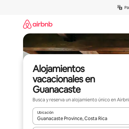
Ir
Pa
al
contenido
Alojamientos
vacacionales en
Guanacaste
Busca y reserva un alojamiento único en Airb
Ubicación
Cuando los resultados estén disponibles, podrás na