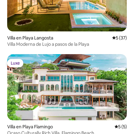
Villa en Playa Langosta
Calificaci
5 (37)
Villa Moderna de Lujo a pasos de la Playa
Luxe
Luxe
Villa en Playa Flamingo
Calificac
5 (5)
Ocaso Culturally Rich Villa, Flamingo Beach