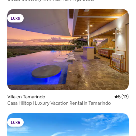
Luxe
Luxe
Villa en Tamarindo
Calificaci
5 (13)
Casa Hilltop | Luxury Vacation Rental in Tamarindo
Luxe
Luxe