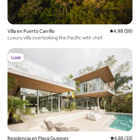
Villa en Puerto Carrillo
Calificación p
4.98 (59)
Luxury villa overlooking the Pacific with chef.
Luxe
Luxe
Residencia en Playa Guiones
Calificación 
4.85 (33)