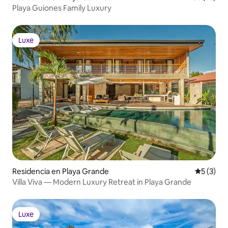
Playa Guiones Family Luxury
Luxe
Luxe
Residencia en Playa Grande
Calificac
5 (3)
Villa Viva — Modern Luxury Retreat in Playa Grande
Luxe
Luxe