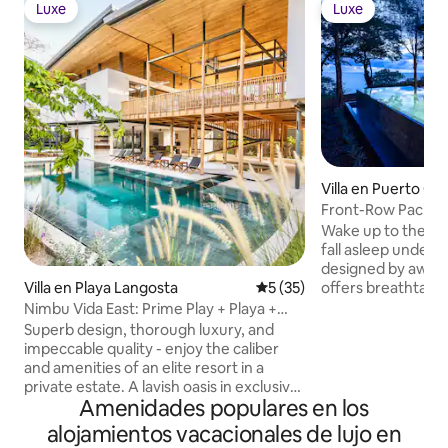
Luxe
Luxe
Luxe
Luxe
Villa en Puerto Carr
Front-Row Pacific 
Pool
Wake up to the so
fall asleep under t
designed by award
offers breathtaki
Villa en Playa Langosta
Calificación promedio: 5 de 
5 (35)
every room & 4-edg
Nimbu Vida East: Prime Play + Playa +
detail is taken care
Pool Luxury
Superb design, thorough luxury, and
housekeeping, con
impeccable quality - enjoy the caliber
adventures, & chef
and amenities of an elite resort in a
unforgettable mea
private estate. A lavish oasis in exclusive
beaches await. Pla
Amenidades populares en los
beach neighborhood - steps to surf,
Rica’s most beautiful 
minutes to town. 6,000 sqft of high-end
alojamientos vacacionales de lujo en
mins away. High-sp
amenities and full-time staff: • Stunning