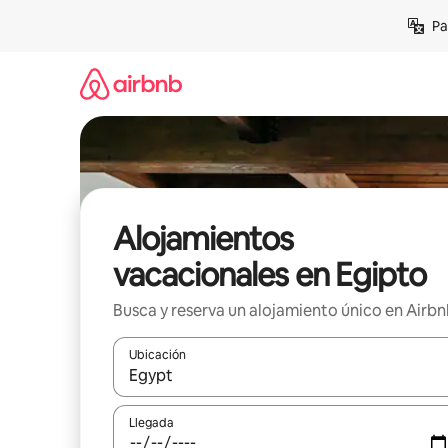
Ir
Pa
al
contenido
Alojamientos
vacacionales en Egipto
Busca y reserva un alojamiento único en Airb
Ubicación
Cuando los resultados estén disponibles, podrás na
Llegada