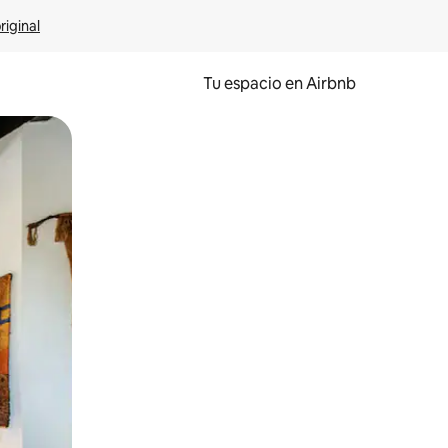
riginal
Tu espacio en Airbnb
ien tocando y deslizando la pantalla.