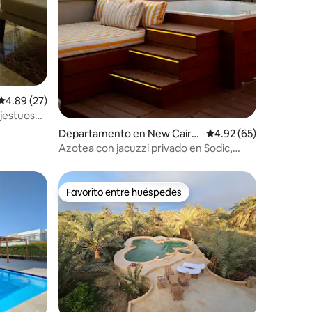
Calificación promedio: 4.89 de 5; 27 evaluaciones
4.89 (27)
ajestuosas
Departamento en New Cairo
Calificación promedio:
4.92 (65)
1
Azotea con jacuzzi privado en Sodic,
Nuevo Cairo
Favorito entre huéspedes
Favorito entre huéspedes