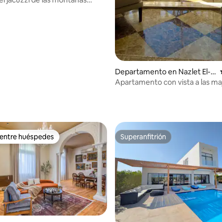
Departamento en Nazlet El-S
emman
Apartamento con vista a las m
pirámides
 entre huéspedes
Superanfitrión
 entre huéspedes
Superanfitrión