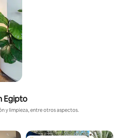
n Egipto
n y limpieza, entre otros aspectos.
Casa de 