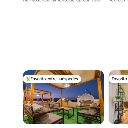
panorámica a las pirámides
serenas
Favorito entre huéspedes
Favorito
De los mejores en Favorito entre huéspedes
Favorito