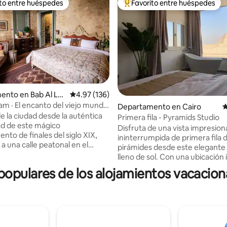
ito entre huéspedes
Favorito entre huéspedes
ejores en Favorito entre huéspedes
De los mejores en Favorito ent
4.96 de 5; 158 evaluaciones
ento en Bab Al Lo
Calificación promedio: 4.97 de 5; 136 evaluac
4.97 (136)
m · El encanto del viejo mundo
Departamento en Cairo
C
ro de El Cairo
e la ciudad desde la auténtica
Primera fila - Pyramids Studio
d de este mágico
Disfruta de una vista impresion
nto de finales del siglo XIX,
ininterrumpida de primera fila d
a una calle peatonal en el
pirámides desde este elegante
l bullicioso centro de El Cairo.
lleno de sol. Con una ubicación ideal
es de piedra caliza en bruto
directamente en la carretera pr
pulares de los alojamientos vacacion
una sofisticada combinación
de fácil acceso, el estudio se e
, textiles y detalles antiguos,
justo al lado del Gran Museo Egi
 hechos a mano, y convierten el
solo unos minutos de la icónic
n un verdadero festín para la
de Giza. Esto lo convierte en un
te departamento de dos
alojamientos con vista a las pir
os cuenta con una sala de estar
más convenientes de El Cairo. El espacio,