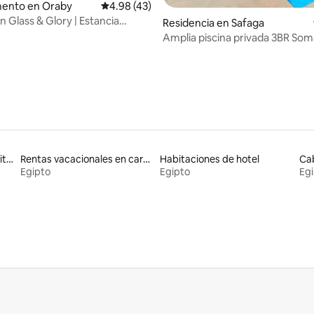
io: 5 de 5; 51 evaluaciones
ento en Oraby
Calificación promedio: 4.98 de 5; 43 evaluac
4.98 (43)
Glass & Glory | Estancia
Residencia en Safaga
Amplia piscina privada 3BR Soma
con vistas al mar
Rentas vacacionales en suites privadas
Rentas vacacionales en carpas
Habitaciones de hotel
Egipto
Egipto
Eg