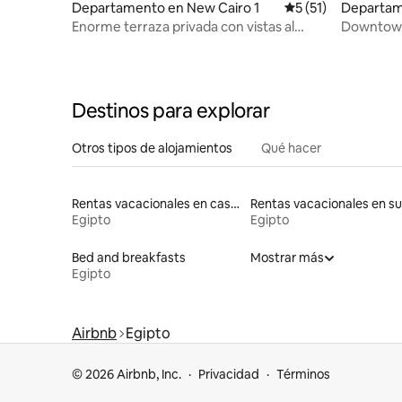
Departamento en New Cairo 1
Calificación promed
5 (51)
Departam
Enorme terraza privada con vistas al
Downtown 
horizonte
histórica
Destinos para explorar
Otros tipos de alojamientos
Qué hacer
Rentas vacacionales en casas adosadas
Egipto
Egipto
Bed and breakfasts
Mostrar más
Egipto
Airbnb
Egipto
© 2026 Airbnb, Inc.
Privacidad
Términos