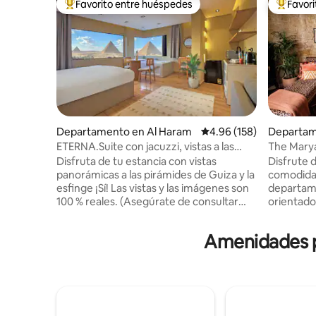
Favorito entre huéspedes
Favor
De los mejores en Favorito entre huéspedes
De los m
Departamento en Al Haram
Calificación promedio: 
4.96 (158)
Departam
uq
ETERNA.Suite con jacuzzi, vistas a las
The Marya
pirámides y balcón
en el cent
Disfruta de tu estancia con vistas
Disfrute d
panorámicas a las pirámides de Guiza y la
comodida
esfinge ¡Sí! Las vistas y las imágenes son
departame
100 % reales. (Asegúrate de consultar
orientado 
también nuestros otros anuncios)
corazón de
Disfruta de una vista impresionante de
Las pared
Amenidades po
todas las pirámides de Guiza desde
enmarcan 
cualquier lugar dentro de este estudio
de muebles
oriental contemporáneo o mientras te
vintage y
relajas en el jacuzzi. También está a 10
espacio e
minutos a pie de la puerta de entrada de
vista. Es
las pirámides. Para aprovechar al máximo
dormitori