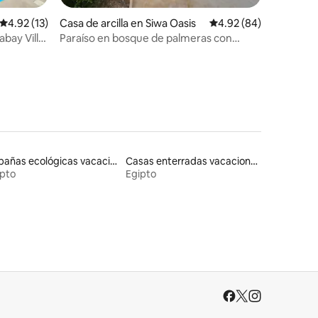
iones
Calificación promedio: 4.92 de 5; 13 evaluaciones
4.92 (13)
Casa de arcilla en Siwa Oasis
Calificación promedio:
4.92 (84)
bay Villa
Paraíso en bosque de palmeras con
piscina épica y chimenea
Cabañas ecológicas vacacionales
Casas enterradas vacacionales
ipto
Egipto