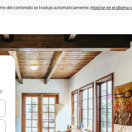
rte del contenido se tradujo automáticamente. 
Mostrar en el idioma o
nb
vegar usando las teclas de las flechas hacia arriba y hacia abajo, o b