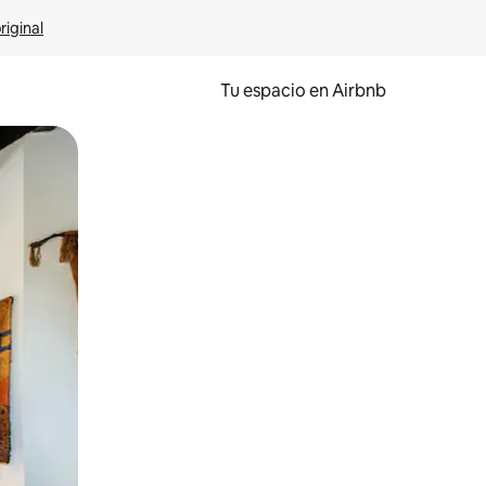
riginal
Tu espacio en Airbnb
ien tocando y deslizando la pantalla.