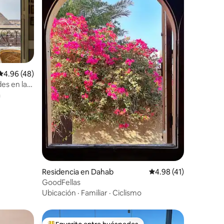
Calificación promedio: 4.96 de 5; 48 evaluaciones
4.96 (48)
es en la
iones
yuno
a
Residencia en Dahab
Calificación promedio
4.98 (41)
GoodFellas
Ubicación
·
Familiar
·
Ciclismo