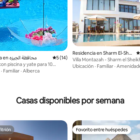
io: 5 de 5; 17 evaluaciones
Residencia en Sharm El-Shei
C
Residencia en محافظة الجيزه
Calificación promedio: 5 de 5; 14 evaluac
5 (14)
kh
Villa Montazah - Sharm el Sheik
 con piscina y yate para 10
Ubicación
·
Familiar
·
Amenidad
 2 minutos de GEM
·
Familiar
·
Alberca
Casas disponibles por semana
itrión
Favorito entre huéspedes
itrión
Favorito entre huéspedes