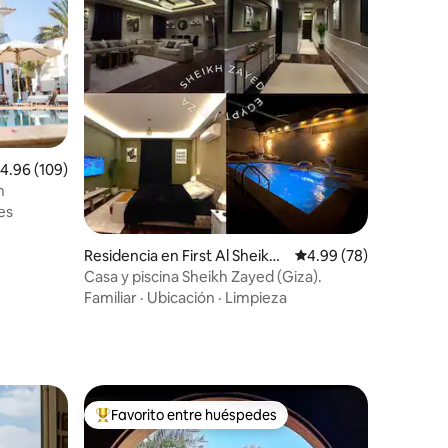
alificación promedio: 4.96 de 5; 109 evaluaciones
4.96 (109)
iones
h
es
Residencia en First Al Sheikh
Calificación promedio:
4.99 (78)
Zayed
Casa y piscina Sheikh Zayed (Giza).
Familiar
·
Ubicación
·
Limpieza
Favorito entre huéspedes
De los mejores en Favorito entre huéspedes