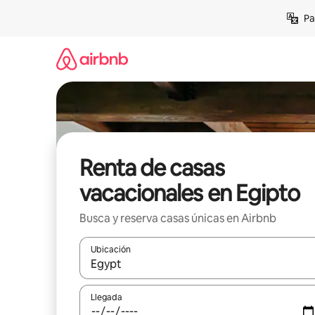
Ir
Pa
al
contenido
Renta de casas
vacacionales en Egipto
Busca y reserva casas únicas en Airbnb
Ubicación
Cuando los resultados estén disponibles, podrás na
Llegada