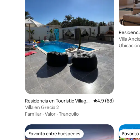
Residenci
Villa Anci
laguna
Ubicación
Residencia en Touristic Village
Calificación promedio
4.9 (68)
s
Villa en Grecia 2
Familiar
·
Valor
·
Tranquilo
Favorito entre huéspedes
Favorito
Favorito entre huéspedes
Favorito