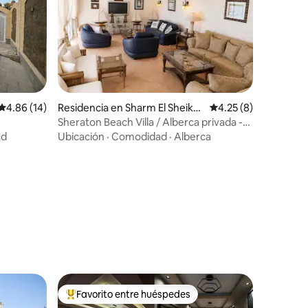
iones
Calificación promedio: 4.86 de 5; 14 evaluaciones
4.86 (14)
Residencia en Sharm El Sheikh
Calificación promedi
4.25 (8)
1
Sheraton Beach Villa / Alberca privada -
Por Sinaistays
ad
Ubicación
·
Comodidad
·
Alberca
Favorito entre huéspedes
De los mejores en Favorito entre huéspedes