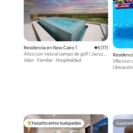
Residencia en New Cairo 1
Calificación promed
5 (17)
Ático con vista al campo de golf | Jacuzzi
en la azotea · 5 habitaciones ·
Valor
·
Familiar
·
Hospitalidad
Villa Icon
noches a
Ubicación
Favorito entre huéspedes
Superanf
De los mejores en Favorito entre huéspedes
Superanf