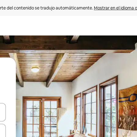
rte del contenido se tradujo automáticamente. 
Mostrar en el idioma o
vegar usando las teclas de las flechas hacia arriba y hacia abajo, o b