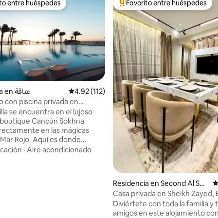
ito entre huéspedes
Favorito entre huéspedes
ejores en Favorito entre huéspedes
De los mejores en Favorito ent
Residencia en عتاقة
Calificación promedio: 4.92 de 5; 112 evaluac
4.92 (112)
ujo con piscina privada en
 4.96 de 5; 52 evaluaciones
Sokhna
lla se encuentra en el lujoso
 boutique Cancún Sokhna
irectamente en las mágicas
 Mar Rojo. Aquí es donde
sfrutar de tus vacaciones de
cación
·
Aire acondicionado
ierno, del sol y de las vistas
as al mar durante todo el año.
de un alojamiento de lujo con
Residencia en Second Al She
C
rivada y aparcamiento. Tendrás
ikh Zayed
Casa privada en Sheikh Zayed, 
as instalaciones del hotel
Diviértete con toda la familia y 
 5 estrellas y a la playa de
amigos en este alojamiento con 
gimnasio de playa, a la piscina