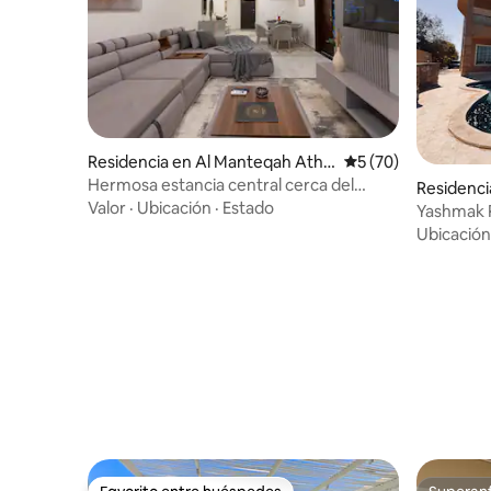
Residencia en Al Manteqah Ath
Calificación promed
5 (70)
Thamenah
Hermosa estancia central cerca del
Residenci
aeropuerto
Valor
·
Ubicación
·
Estado
Yashmak P
piscina pr
Ubicación