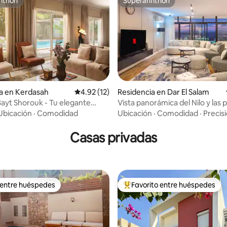
itrión
Superanfitrión
itrión
Superanfitrión
a en Kerdasah
Calificación promedio: 4.92 de 5; 12 evaluac
4.92 (12)
Residencia en Dar El Salam
Bayt Shorouk - Tu elegante
Vista panorámica del Nilo y las 
 4.83 de 5; 48 evaluaciones
erde - Nesty
4BR – Maadi
Ubicación
·
Comodidad
Ubicación
·
Comodidad
·
Precis
Casas privadas
 entre huéspedes
Favorito entre huéspedes
 entre huéspedes
De los mejores en Favorito ent