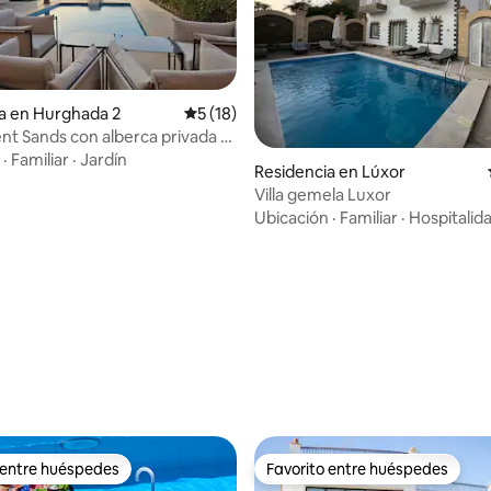
a en Hurghada 2
Calificación promedio: 5 de 5; 18 evaluac
5 (18)
ent Sands con alberca privada y
·
Familiar
·
Jardín
Residencia en Lúxor
Villa gemela Luxor
Ubicación
·
Familiar
·
Hospitalid
: 4.9 de 5; 68 evaluaciones
 entre huéspedes
Favorito entre huéspedes
 entre huéspedes
Favorito entre huéspedes