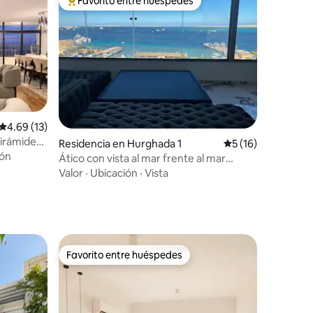
Favorito entre huéspedes
De los mejores en Favorito entre huéspedes
iones
Calificación promedio: 4.69 de 5; 13 evaluaciones
4.69 (13)
pirámides
Residencia en Hurghada 1
Calificación prome
5 (16)
ión
Ático con vista al mar frente al mar
centro de la ciudad 11
Valor
·
Ubicación
·
Vista
Favorito entre huéspedes
re huéspedes
Favorito entre huéspedes