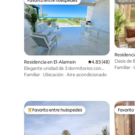
Favorito entre huéspedes
Superanf
Favorito entre huéspedes
Superanf
Residenci
Oasis de 
Residencia en El-Alamein
Calificación promedio:
4.83 (48)
refugio v
Familiar
·
Elegante unidad de 3 dormitorios con
vistas al mar en Alamein
Familiar
·
Ubicación
·
Aire acondicionado
Favorito entre huéspedes
Favorito
De los mejores en Favorito entre huéspedes
Favorito