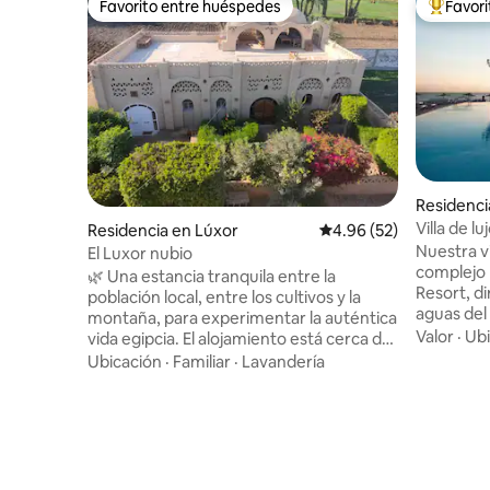
Favorito entre huéspedes
Favor
Favorito entre huéspedes
De los m
Villa de l
Residencia en Lúxor
Calificación promedio:
4.96 (52)
Cancún, 
Nuestra vi
El Luxor nubio
complejo
🌿 Una estancia tranquila entre la
Resort, d
población local, entre los cultivos y la
aguas del
montaña, para experimentar la auténtica
puedes di
Valor
·
Ubi
vida egipcia. El alojamiento está cerca del
verano/inv
Valle de los Reyes, Hatshepsut y el
Ubicación
·
Familiar
·
Lavandería
panorámic
Templo de Habu 🏠El departamento
Disfruta 
consta de dos recámaras, cada una con
piscina p
una cama matrimonial grande, una
acceso a l
cocina, un baño y una sala de estar. Cada
CANCUN de
habitación tiene aire acondicionado. 🛒
arena, al 
Un supermercado a 2 minutos a pie,