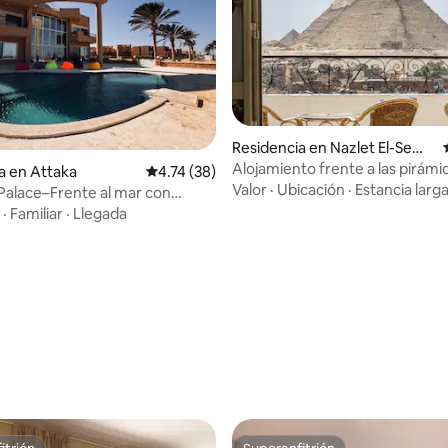
io: 5 de 5; 70 evaluaciones
Residencia en Nazlet El-Sem
man
Alojamiento frente a las pirámid
a en Attaka
Calificación promedio: 4.74 de 5; 38 evaluac
4.74 (38)
antigua Guiza / Jacuzzi y desa
Valor
·
Ubicación
·
Estancia larg
alace–Frente al mar con
ivada-Familias
·
Familiar
·
Llegada