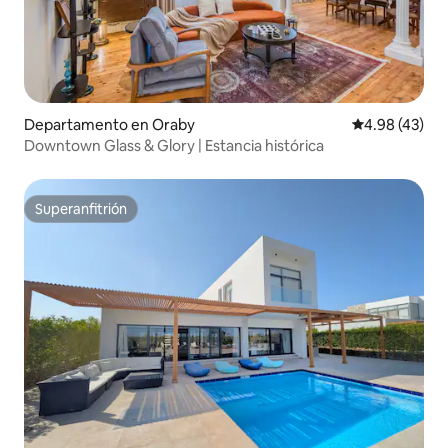
Departamento en Oraby
Calificación 
4.98 (43)
Downtown Glass & Glory | Estancia histórica
Superanfitrión
Superanfitrión