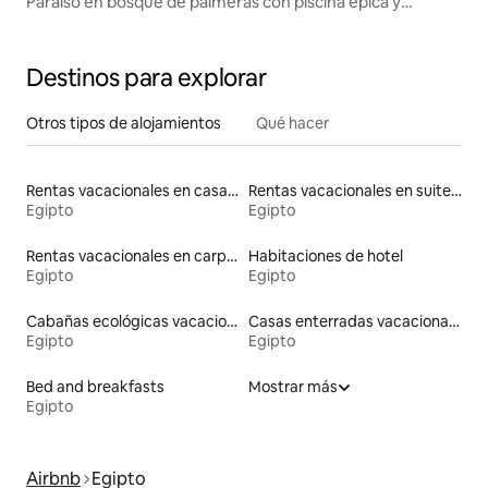
Paraíso en bosque de palmeras con piscina épica y
chimenea
Destinos para explorar
Otros tipos de alojamientos
Qué hacer
Rentas vacacionales en casas adosadas
Rentas vacacionales en suites privadas
Egipto
Egipto
Rentas vacacionales en carpas
Habitaciones de hotel
Egipto
Egipto
Cabañas ecológicas vacacionales
Casas enterradas vacacionales
Egipto
Egipto
Bed and breakfasts
Mostrar más
Egipto
Airbnb
Egipto