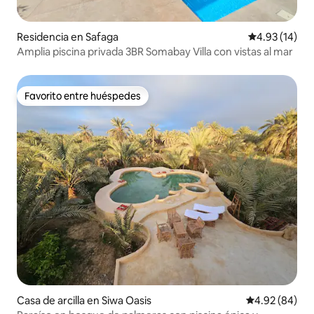
Residencia en Safaga
Calificación 
4.93 (14)
Amplia piscina privada 3BR Somabay Villa con vistas al mar
Favorito entre huéspedes
Favorito entre huéspedes
Casa de arcilla en Siwa Oasis
Calificación p
4.92 (84)