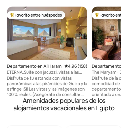
Favorito entre huéspedes
Favorito entre
De los mejores en Favorito entre huéspedes
De los mejores en
Departamento en Al Haram
Calificación promedio: 4.96 de 5
4.96 (158)
Departamento en 
uq
ETERNA.Suite con jacuzzi, vistas a las
The Maryam · El e
pirámides y balcón
en el centro de El 
Disfruta de tu estancia con vistas
Disfrute de la ciu
panorámicas a las pirámides de Guiza y la
comodidad de est
esfinge ¡Sí! Las vistas y las imágenes son
departamento de fi
100 % reales. (Asegúrate de consultar
orientado a una ca
Amenidades populares de los
también nuestros otros anuncios)
corazón del bullici
Disfruta de una vista impresionante de
Las paredes de pie
alojamientos vacacionales en Egipto
todas las pirámides de Guiza desde
enmarcan una sof
cualquier lugar dentro de este estudio
de muebles, textil
oriental contemporáneo o mientras te
vintage y hechos a
relajas en el jacuzzi. También está a 10
espacio en un verd