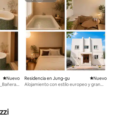
Superanfitrión
de las raíces 3 km_piscina cubierta_ropa
de cama nueva
Nuevo alojamiento
Nuevo
Residencia en Jung-gu
Nuevo alojamiento
Nuevo
e_Bañera
Alojamiento con estilo europeo y gran
bañera_Daejon_estacionamiento
gratuito
zzi