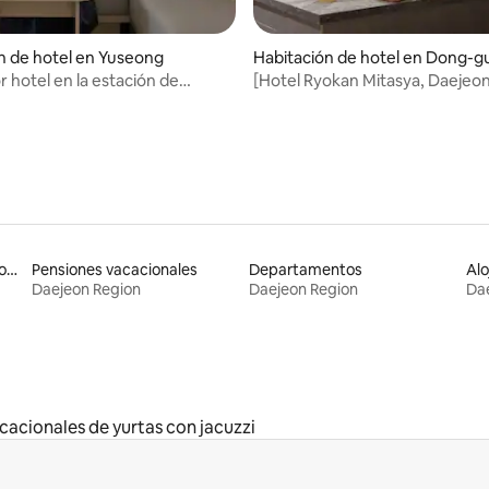
n de hotel en Yuseong
Habitación de hotel en Dong-g
 hotel en la estación de
[Hotel Ryokan Mitasya, Daejeo
Oncheon] Cama exclusiva |
Yongjeon] #Firma #HotelDaeje
 Secador de pelo | Baño
#Ryokan #AlojamientoEmocion
ente | Televisor de 65 pulgadas
#Sanación #Vacaciones
Apartamentos con servicios incluidos vacacionales
Pensiones vacacionales
Departamentos
Daejeon Region
Daejeon Region
Da
cacionales de yurtas con jacuzzi