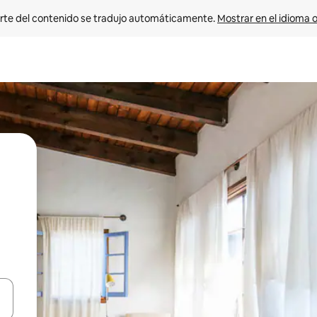
rte del contenido se tradujo automáticamente. 
Mostrar en el idioma o
vegar usando las teclas de las flechas hacia arriba y hacia abajo, o b