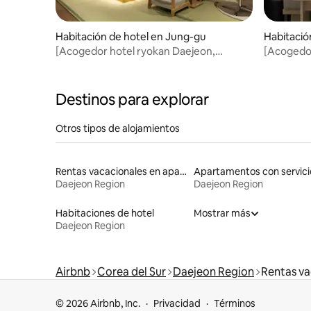
Habitación de hotel en Jung-gu
Habitació
[Acogedor hotel ryokan Daejeon,
[Acogedor
sucursal Daeheung] Sillón de masaje |
Yuseong 
Juego de té Oselloc | Bañera de
Jacuzzi |
hidromasaje | Sala de bienestar
independi
Destinos para explorar
Otros tipos de alojamientos
Rentas vacacionales en apartoteles
Daejeon Region
Daejeon Region
Habitaciones de hotel
Mostrar más
Daejeon Region
Airbnb
Corea del Sur
Daejeon Region
Rentas va
© 2026 Airbnb, Inc.
Privacidad
Términos