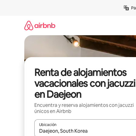
Ir
Pa
al
contenido
Renta de alojamientos
vacacionales con jacuzzi
en Daejeon
Encuentra y reserva alojamientos con jacuzzi
únicos en Airbnb
Ubicación
Cuando los resultados estén disponibles, podrás na