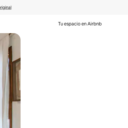
riginal
Tu espacio en Airbnb
ien tocando y deslizando la pantalla.