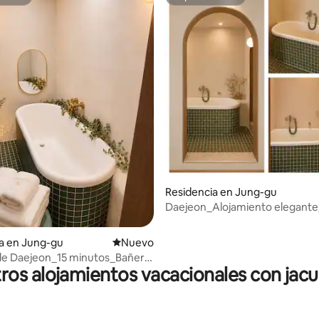
itrión
Superanfitrión
 4.95 de 5; 22 evaluaciones
Residencia en Jung-gu
Daejeon_Alojamiento elegant
de estilo europeo
a en Jung-gu
Nuevo alojamiento
Nuevo
de Daejeon_15 minutos_Bañera
ros alojamientos vacacionales con jacu
masaje_Estacionamiento
Alojamiento con ambiente