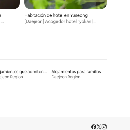
u
Habitación de hotel en Yuseong
n
[Daejeon] Acogedor hotel ryokan |
on
Exclusivo | Ryokan japonés | A 3 minutos a
al
pie de la estación de Yuseong Onsen |
Spa privado
Alojamientos que admiten mascotas
Alojamientos para familias
ejeon Region
Daejeon Region