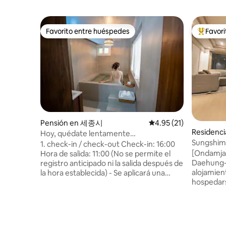
Favorito entre huéspedes
Favor
Favorito entre huéspedes
De los m
Pensión en 세종시
Calificación promedio:
4.95 (21)
Residenci
Hoy, quédate lentamente
Sungshi
#PrivateHotTub #HeatedJacuzzi
1. check-in / check-out Check-in: 16:00
Ballpark/
[Ondamjae
Hora de salida: 11:00 (No se permite el
como est
Daehung-d
registro anticipado ni la salida después de
personas 
alojamie
la hora establecida) - Se aplicará una
queen/2 b
hospedarse Es un alojamiento o
tarifa adicional al momento de la salida. 2.
1/150 m² 
3 habitac
Número de referencia y número máximo
para que
de personas - Puedes hacer una
cómodame
reservación para un máximo de 4
y se neces
personas para 2 personas. - Se cobrarán