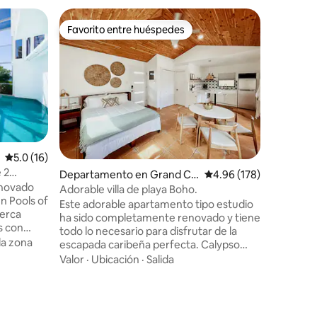
Condomi
Favorito entre huéspedes
Favorit
re huéspedes
Favorito entre huéspedes
Favorit
Blissful, 
Grand H
Experimen
en la en
Grand Ha
apartame
con como
Valor
·
Fa
con una 
piscina e
Con supe
Calificación promedio: 5.0 de 5; 16 evaluaciones
5.0 (16)
de opcio
 2
Departamento en Grand Ca
Calificación promedio: 
4.96 (178)
al aire li
 con
enovado
yman
ofrece u
Adorable villa de playa Boho.
n Pools of
comodidad
Este adorable apartamento tipo estudio
berca
buscas a
ha sido completamente renovado y tiene
iones
s con
nuestro 
todo lo necesario para disfrutar de la
ua. La
estancia 
la zona
escapada caribeña perfecta. Calypso
rivado,
Caimán.
Cove está justo enfrente de la famosa
Valor
·
Ubicación
·
Salida
playa Seven Mile Beach, donde podrás
alberca.
nadar en el mar azul cristalino todos los
para dos
días. El estudio tiene un balcón para que
 a Kaibo,
puedas disfrutar de la puesta de sol o de