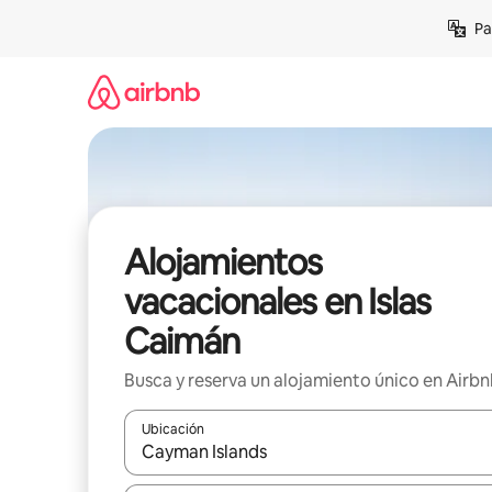
Ir
Pa
al
contenido
Alojamientos
vacacionales en Islas
Caimán
Busca y reserva un alojamiento único en Airb
Ubicación
Cuando los resultados estén disponibles, podrás na