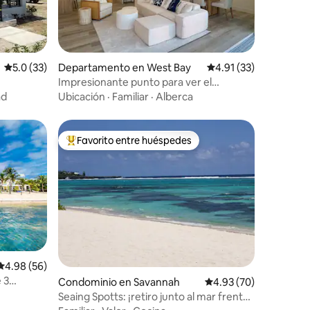
iones
Calificación promedio: 5.0 de 5; 33 evaluaciones
5.0 (33)
Departamento en West Bay
Calificación promedio
4.91 (33)
Impresionante punto para ver el
atardecer
ad
Ubicación
·
Familiar
·
Alberca
Favorito entre huéspedes
re huéspedes
De los mejores en Favorito entre huéspedes
iones
Calificación promedio: 4.98 de 5; 56 evaluaciones
4.98 (56)
 3
Condominio en Savannah
Calificación promedio:
4.93 (70)
Cayman
Seaing Spotts: ¡retiro junto al mar frente
a la playa! Caimán