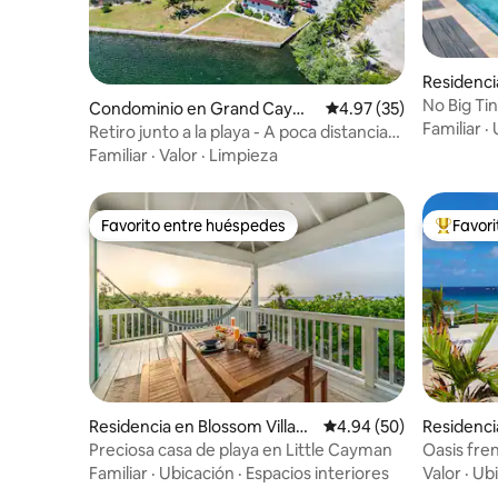
Residenci
No Big Ti
Condominio en Grand Cayma
Calificación promedio:
4.97 (35)
Familiar
·
n
Retiro junto a la playa - A poca distancia
de 7 Mile Beach
Familiar
·
Valor
·
Limpieza
Favorito entre huéspedes
Favor
Favorito entre huéspedes
De los m
Residencia en Blossom Villag
Calificación promedio:
4.94 (50)
Residenci
e
Preciosa casa de playa en Little Cayman
Oasis fren
alberca y
Familiar
·
Ubicación
·
Espacios interiores
Valor
·
Ubi