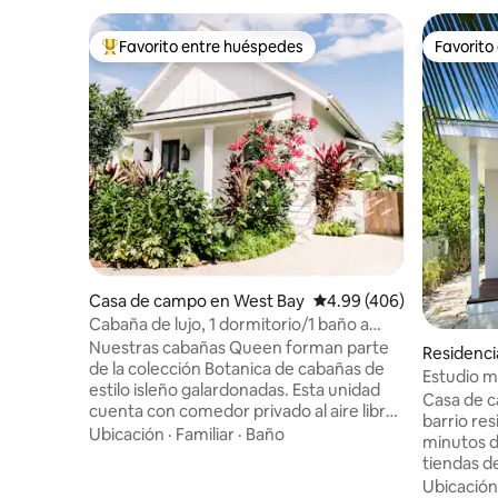
Favorito entre huéspedes
Favorito
De los mejores en Favorito entre huéspedes
Favorito
Casa de campo en West Bay
Calificación promedio: 
4.99 (406)
Cabaña de lujo, 1 dormitorio/1 baño a
pasos de la piscina y de 7 Mile Beach
Nuestras cabañas Queen forman parte
Residenci
de la colección Botanica de cabañas de
Estudio mo
estilo isleño galardonadas. Esta unidad
tranquilo 
Casa de c
cuenta con comedor privado al aire libre
barrio res
y ducha de jardín. En Botanica, nos
Ubicación
·
Familiar
·
Baño
minutos d
centramos en el lujo informal, los detalles
tiendas de come
de ensueño y los servicios de alta gama.
acogedor 
Ubicación
Los aspectos más destacados de la