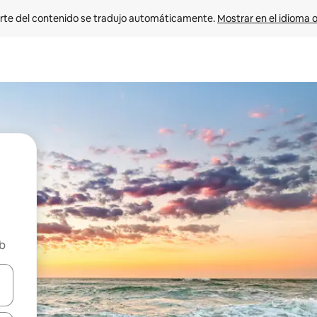
rte del contenido se tradujo automáticamente. 
Mostrar en el idioma o
nb
vegar usando las teclas de las flechas hacia arriba y hacia abajo, o b