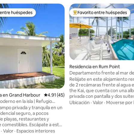
 entre huéspedes
Favorito entre huéspedes
 entre huéspedes
De los mejores en Favorito ent
Residencia en Rum Point
Departamento frente al mar de
recámaras con alberca privada
Relájate en este alojamiento r
4.99 de 5; 406 evaluaciones
pantalla
de 2 recámaras frente al agua e
the Kai, que cuenta con una al
a en Grand Harbour
Calificación promedio: 4.91 de 5; 45 evaluac
4.91 (45)
privada con pantalla y dos suite
derno en la isla | Refugio
cama tamaño king y vistas al ag
Ubicación
·
Valor
·
Moverse por 
en el jardín
ampo privada y tranquila en un
suite superior tiene un balcón p
idencial seguro, a pocos
mientras que la inferior se abre
e playas, restaurantes y
directamente a la terraza de la 
stibles. Escápate a este
Un sofá cama tiene capacidad 
estudio escondido en la
huéspedes adicionales. Ve a pie
·
Valor
·
Espacios interiores