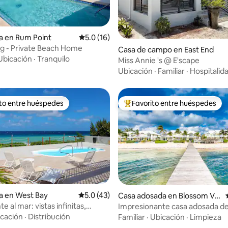
a en Rum Point
Calificación promedio: 5.0 de 5; 16 evaluac
5.0 (16)
ng - Private Beach Home
 4.97 de 5; 35 evaluaciones
Casa de campo en East End
Ubicación
·
Tranquilo
Miss Annie 's @ E'scape
Ubicación
·
Familiar
·
Hospitalid
ito entre huéspedes
Favorito entre huéspedes
ejores en Favorito entre huéspedes
De los mejores en Favorito ent
 4.94 de 5; 50 evaluaciones
a en West Bay
Calificación promedio: 5.0 de 5; 43 evaluac
5.0 (43)
Casa adosada en Blossom Vill
age
te al mar: vistas infinitas,
Impresionante casa adosada de
 cabaña
dormitorios en la playa Little 
cación
·
Distribución
Familiar
·
Ubicación
·
Limpieza