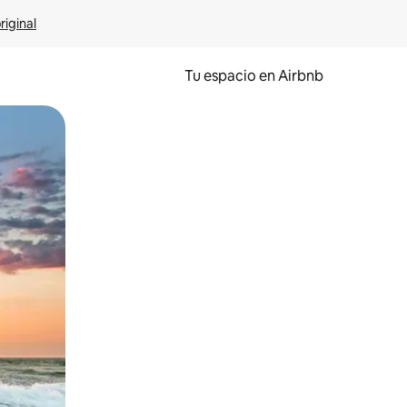
riginal
Tu espacio en Airbnb
ien tocando y deslizando la pantalla.