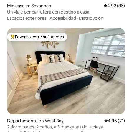
Minicasa en Savannah
Calificación p
4.92 (36)
Un viaje por carretera con destino a casa
Espacios exteriores
·
Accesibilidad
·
Distribución
Favorito entre huéspedes
De los mejores en Favorito entre huéspedes
Departamento en West Bay
Calificación 
4.96 (71)
2 dormitorios, 2 baños, a 3 manzanas de la playa