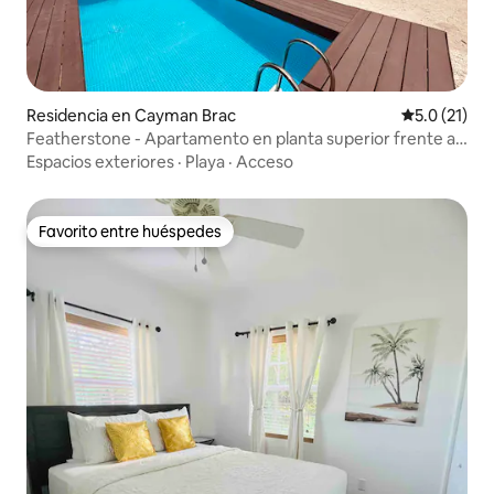
Residencia en Cayman Brac
Calificación
5.0 (21)
Featherstone - Apartamento en planta superior frente a
la playa
Espacios exteriores
·
Playa
·
Acceso
Favorito entre huéspedes
Favorito entre huéspedes