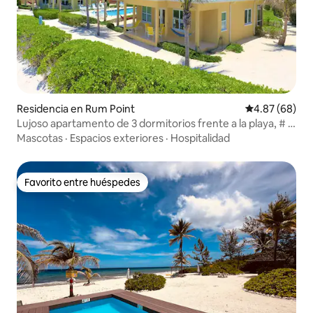
Residencia en Rum Point
Calificación p
4.87 (68)
Lujoso apartamento de 3 dormitorios frente a la playa, # 5
Yellow, vistas impresionantes
Mascotas
·
Espacios exteriores
·
Hospitalidad
Favorito entre huéspedes
Favorito entre huéspedes