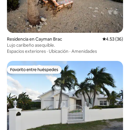
Residencia en Cayman Brac
Calificación 
4.53 (36)
Lujo caribeño asequible.
Espacios exteriores
·
Ubicación
·
Amenidades
Favorito entre huéspedes
Favorito entre huéspedes