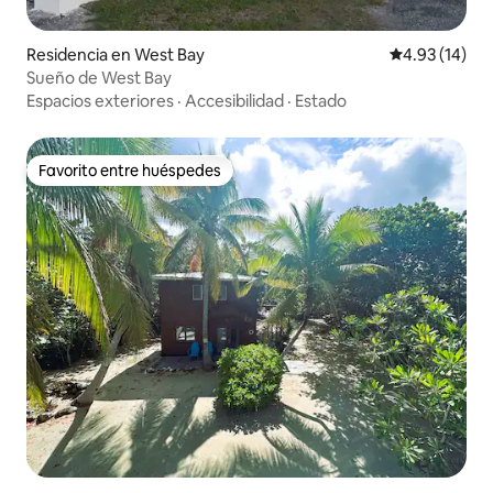
Residencia en West Bay
Calificación 
4.93 (14)
Sueño de West Bay
Espacios exteriores
·
Accesibilidad
·
Estado
Favorito entre huéspedes
Favorito entre huéspedes