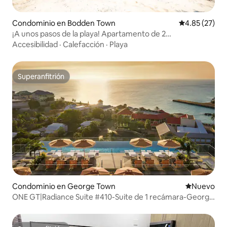
Condominio en Bodden Town
Calificación 
4.85 (27)
¡A unos pasos de la playa! Apartamento de 2
dormitorios/2,5 baños
Accesibilidad
·
Calefacción
·
Playa
Superanfitrión
Superanfitrión
Condominio en George Town
Nuevo aloj
Nuevo
ONE GT|Radiance Suite #410-Suite de 1 recámara-George
Town