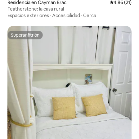
Residencia en Cayman Brac
Calificación 
4.86 (21)
Featherstone: la casa rural
Espacios exteriores
·
Accesibilidad
·
Cerca
Superanfitrión
Superanfitrión