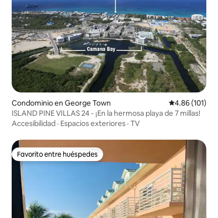
Condominio en George Town
Calificación p
4.86 (101)
ISLAND PINE VILLAS 24 - ¡En la hermosa playa de 7 millas!
Accesibilidad
·
Espacios exteriores
·
TV
Favorito entre huéspedes
Favorito entre huéspedes