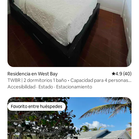
Residencia en West Bay
Calificación
4.9 (40)
TWBR | 2 dormitorios 1 baño • Capacidad para 4 personas
+ estacionamiento + césped privado
Accesibilidad
·
Estado
·
Estacionamiento
Favorito entre huéspedes
Favorito entre huéspedes