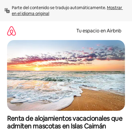
Ir
Parte del contenido se tradujo automáticamente. 
Mostrar 
al
en el idioma original
contenido
Tu espacio en Airbnb
Renta de alojamientos vacacionales que
admiten mascotas en Islas Caimán