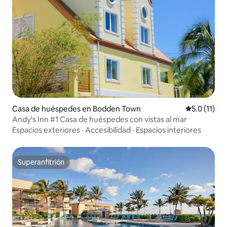
Casa de huéspedes en Bodden Town
Calificación
5.0 (11)
Andy's Inn #1 Casa de huéspedes con vistas al mar
Espacios exteriores
·
Accesibilidad
·
Espacios interiores
Superanfitrión
Superanfitrión