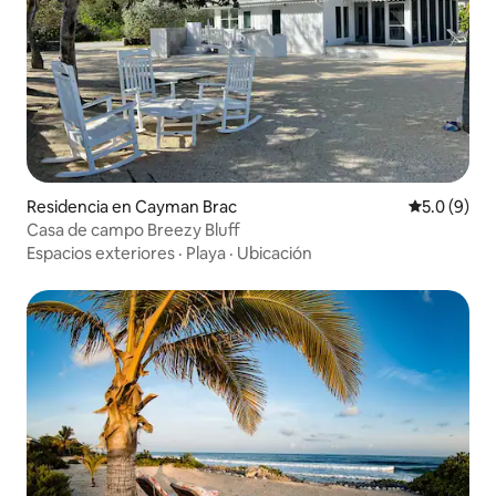
Residencia en Cayman Brac
Calificació
5.0 (9)
Casa de campo Breezy Bluff
Espacios exteriores
·
Playa
·
Ubicación