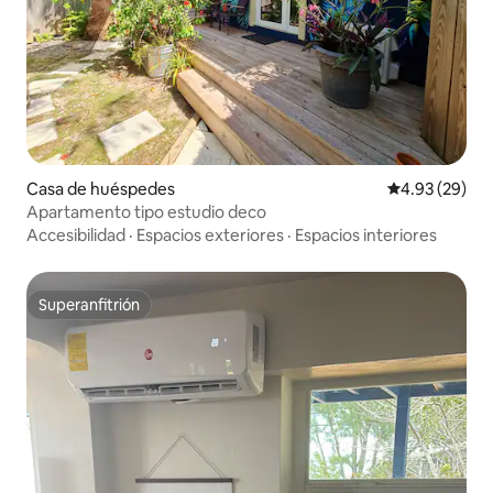
Casa de huéspedes
Calificación p
4.93 (29)
Apartamento tipo estudio deco
Accesibilidad
·
Espacios exteriores
·
Espacios interiores
Superanfitrión
Superanfitrión