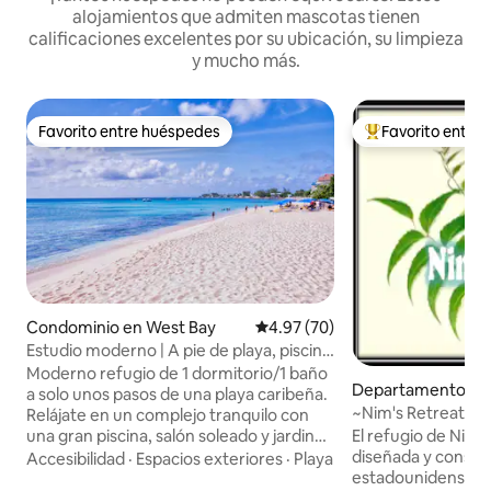
alojamientos que admiten mascotas tienen
calificaciones excelentes por su ubicación, su limpieza
y mucho más.
Favorito entre huéspedes
Favorito entre
Favorito entre huéspedes
De los mejores en
Condominio en West Bay
Calificación promedio: 4.97 de 
4.97 (70)
Estudio moderno | A pie de playa, piscina
y barbacoa, Caimán
Moderno refugio de 1 dormitorio/1 baño
Departamento en
a solo unos pasos de una playa caribeña.
own
~Nim's Retreat~ 
Relájate en un complejo tranquilo con
una gran piscina, salón soleado y jardines
El refugio de Nim 
tropicales. Camina hasta la orilla para
diseñada y constru
Accesibilidad
·
Espacios exteriores
·
Playa
nadar, hacer esnórquel y disfrutar de
estadounidense Rufus Ni