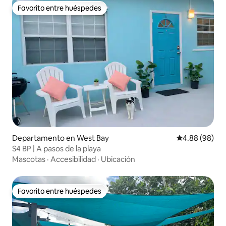
Favorito entre huéspedes
Favorito entre huéspedes
Departamento en West Bay
Calificación p
4.88 (98)
S4 BP | A pasos de la playa
Mascotas
·
Accesibilidad
·
Ubicación
Favorito entre huéspedes
Favorito entre huéspedes