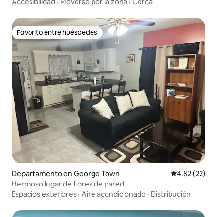
Accesibilidad
·
Moverse por la zona
·
Cerca
Favorito entre huéspedes
Favorito entre huéspedes
Departamento en George Town
Calificación 
4.82 (22)
Hermoso lugar de flores de pared
Espacios exteriores
·
Aire acondicionado
·
Distribución