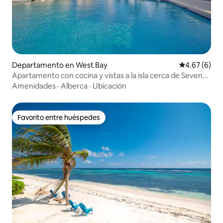
Departamento en West Bay
Calificación
4.67 (6)
Apartamento con cocina y vistas a la isla cerca de Seven
Mile Beach
Amenidades
·
Alberca
·
Ubicación
Favorito entre huéspedes
Favorito entre huéspedes