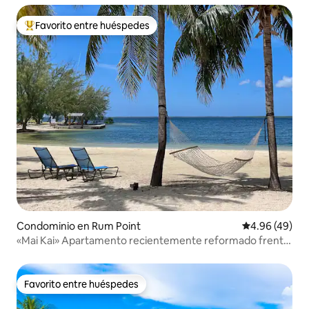
Favorito entre huéspedes
De los mejores en Favorito entre huéspedes
Condominio en Rum Point
Calificación p
4.96 (49)
«Mai Kai» Apartamento recientemente reformado frente
al mar
Favorito entre huéspedes
Favorito entre huéspedes