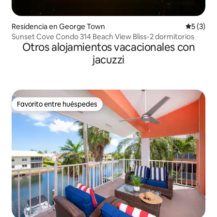
Residencia en George Town
Calificac
5 (3)
Sunset Cove Condo 314 Beach View Bliss-2 dormitorios
Otros alojamientos vacacionales con
jacuzzi
Favorito entre huéspedes
Favorito entre huéspedes