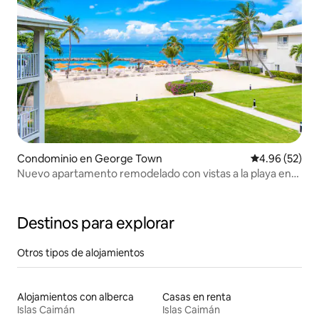
Condominio en George Town
Calificación p
4.96 (52)
Nuevo apartamento remodelado con vistas a la playa en
SunsetCove
Destinos para explorar
Otros tipos de alojamientos
Alojamientos con alberca
Casas en renta
Islas Caimán
Islas Caimán