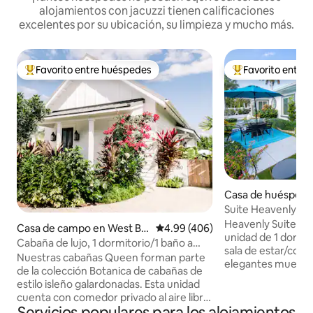
alojamientos con jacuzzi tienen calificaciones
excelentes por su ubicación, su limpieza y mucho más.
Favorito entre huéspedes
Favorito entre
De los mejores en Favorito entre huéspedes
De los mejores en
Casa de huéspede
d Harbour
Suite Heavenly 1 
Heavenly Suite #1
Casa de campo en West Ba
Calificación promedio: 4.99 de 5
4.99 (406)
unidad de 1 dormi
y
Cabaña de lujo, 1 dormitorio/1 baño a
sala de estar/com
pasos de la piscina y de 7 Mile Beach
Nuestras cabañas Queen forman parte
elegantes muebles
de la colección Botanica de cabañas de
televisores intelig
estilo isleño galardonadas. Esta unidad
definición, lámpar
cuenta con comedor privado al aire libre
última generación
Servicios populares para los alojamientos
y ducha de jardín. En Botanica, nos