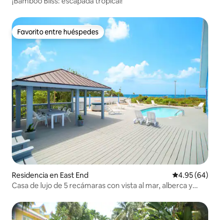
¡Bamboo Bliss: escapada tropical!
Favorito entre huéspedes
Favorito entre huéspedes
Residencia en East End
Calificación p
4.95 (64)
Casa de lujo de 5 recámaras con vista al mar, alberca y
jacuzzi