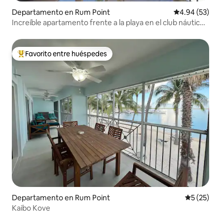
Departamento en Rum Point
Calificación p
4.94 (53)
Increíble apartamento frente a la playa en el club náutico
Kaibo
Favorito entre huéspedes
De los mejores en Favorito entre huéspedes
Departamento en Rum Point
Calificaci
5 (25)
Kaibo Kove