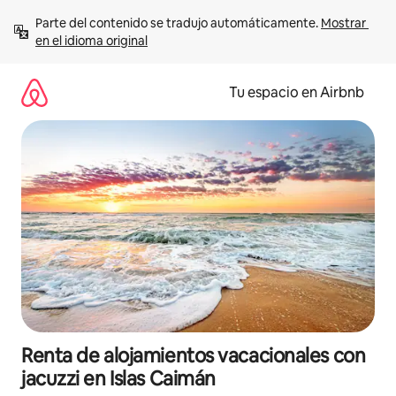
Ir
Parte del contenido se tradujo automáticamente. 
Mostrar 
al
en el idioma original
contenido
Tu espacio en Airbnb
Renta de alojamientos vacacionales con
jacuzzi en Islas Caimán