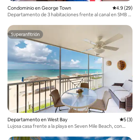
Condominio en George Town
Calificación
4.9 (29)
Departamento de 3 habitaciones frente al canal en SMB -
Britannia 634
Superanfitrión
Superanfitrión
Departamento en West Bay
Calificac
5 (3)
Lujosa casa frente a la playa en Seven Mile Beach, con
alberca y jacuzzi