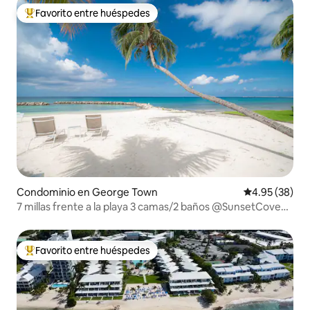
Favorito entre huéspedes
De los mejores en Favorito entre huéspedes
Condominio en George Town
Calificación p
4.95 (38)
7 millas frente a la playa 3 camas/2 baños @SunsetCove
#202
Favorito entre huéspedes
De los mejores en Favorito entre huéspedes