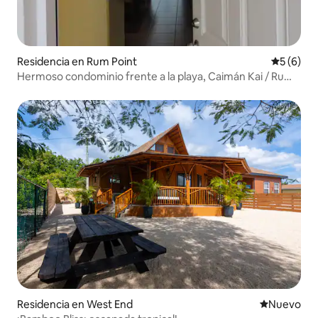
Residencia en Rum Point
Calificac
5 (6)
Hermoso condominio frente a la playa, Caimán Kai / Rum
Point
Residencia en West End
Nuevo aloj
Nuevo