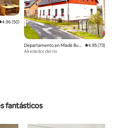
Calificación promedio: 4.96 de 5; 50 evaluaciones
4.96 (50)
Departamento en Mladé Buk
Calificación promedio:
4.95 (73)
y
Alrededor del río
iones
s fantásticos