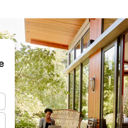
e
vegar usando las teclas de las flechas hacia arriba y hacia abajo, o b