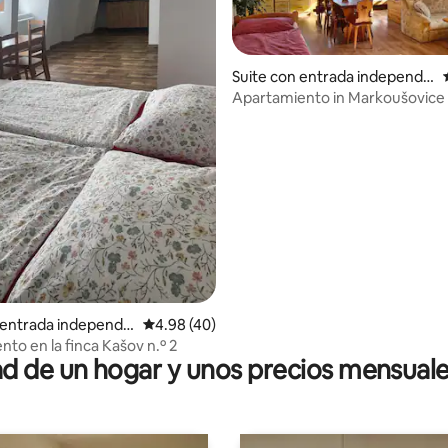
Suite con entrada independie
nte en Markoušovice
Apartamiento in Markoušovice
 4.95 de 5; 74 evaluaciones
 entrada independie
Calificación promedio: 4.98 de 5; 40 evaluac
4.98 (40)
ks
to en la finca Kašov n.º 2
 de un hogar y unos precios mensuale