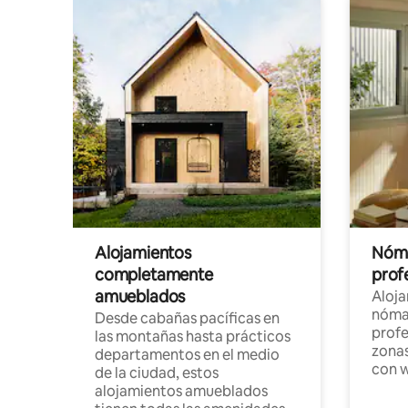
Alojamientos
Nóma
completamente
profe
amueblados
Aloj
nómad
Desde cabañas pacíficas en
profe
las montañas hasta prácticos
zonas
departamentos en el medio
con w
de la ciudad, estos
alojamientos amueblados