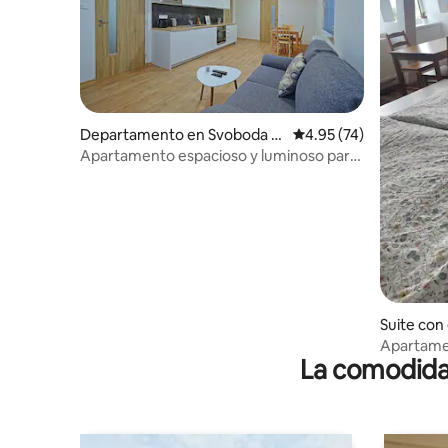
Departamento en Svoboda n
Calificación promedio:
4.95 (74)
ad Úpou
Apartamento espacioso y luminoso para
vacaciones durante todo el año
Suite con
nte en Ku
Apartamen
La comodidad