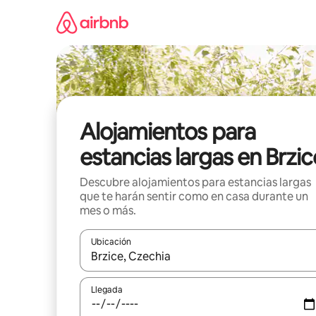
Ir
al
contenido
Alojamientos para
estancias largas en Brzic
Descubre alojamientos para estancias largas
que te harán sentir como en casa durante un
mes o más.
Ubicación
Cuando los resultados estén disponibles, podrás na
Llegada