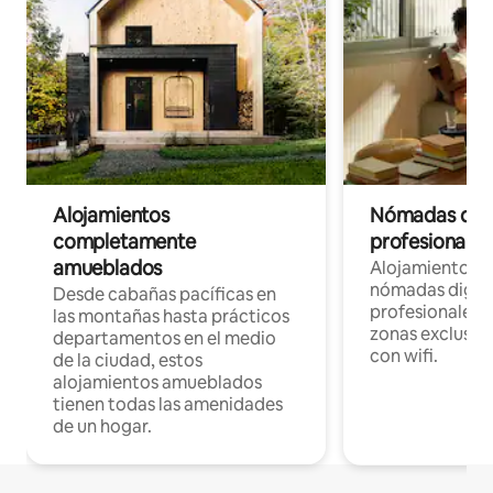
Alojamientos
Nómadas digit
completamente
profesionales 
amueblados
Alojamientos 
nómadas digita
Desde cabañas pacíficas en
profesionales d
las montañas hasta prácticos
zonas exclusiva
departamentos en el medio
con wifi.
de la ciudad, estos
alojamientos amueblados
tienen todas las amenidades
de un hogar.