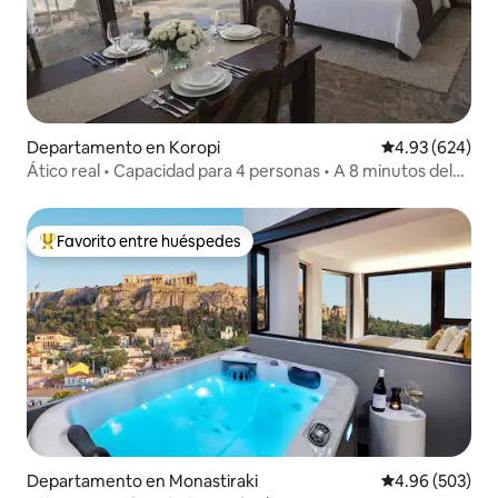
Departamento en Koropi
Calificación pr
4.93 (624)
Ático real • Capacidad para 4 personas • A 8 minutos del
aeropuerto
Favorito entre huéspedes
De los mejores en Favorito entre huéspedes
Departamento en Monastiraki
Calificación pr
4.96 (503)