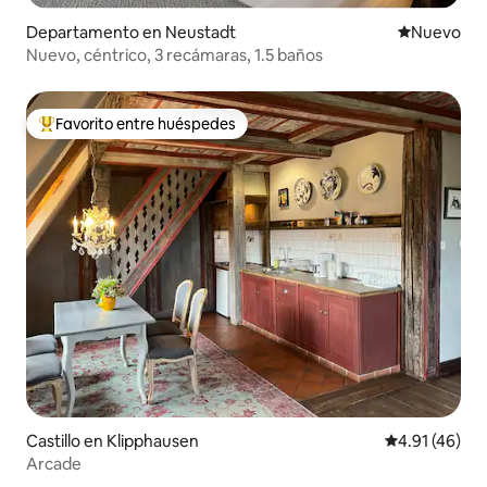
Departamento en Neustadt
Nuevo aloj
Nuevo
Nuevo, céntrico, 3 recámaras, 1.5 baños
Favorito entre huéspedes
De los mejores en Favorito entre huéspedes
Castillo en Klipphausen
Calificación 
4.91 (46)
Arcade