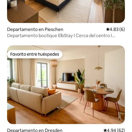
Departamento en Pieschen
Calificación
4.83 (6)
Departamento boutique ElbStay I Cerca del centro I
Elbnah
Favorito entre huéspedes
Favorito entre huéspedes
Departamento en Dresden
Calificación p
4.94 (62)