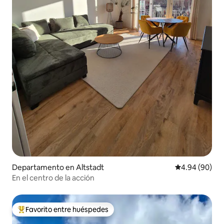
Departamento en Altstadt
Calificación p
4.94 (90)
En el centro de la acción
Favorito entre huéspedes
De los mejores en Favorito entre huéspedes