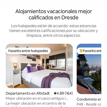
Alojamientos vacacionales mejor
calificados en Dresde
Los huéspedes están de acuerdo: estas estancias
tienen excelentes calificaciones por su ubicación y
limpieza, entre otros aspectos.
Favorito entre huéspedes
Favorito entre
Favorito entre huéspedes
De los mejores en
Departamento en Altstadt
Calificación promedio: 4.89 de 5
4.89 (164)
Mejor ubicación en el casco antiguo |
Condominio en Ne
Apartamento de diseño | Vista: Zwinger
La mejor ubicación en el centro de la
P48 - Residir con 