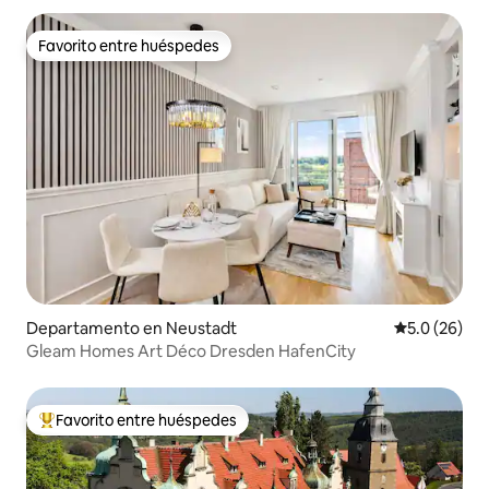
Favorito entre huéspedes
Favorito entre huéspedes
Departamento en Neustadt
Calificación
5.0 (26)
Gleam Homes Art Déco Dresden HafenCity
Favorito entre huéspedes
De los mejores en Favorito entre huéspedes