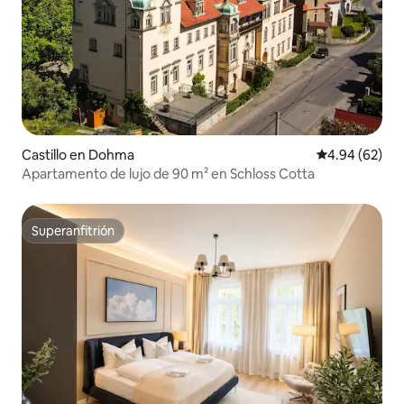
Castillo en Dohma
Calificación p
4.94 (62)
Apartamento de lujo de 90 m² en Schloss Cotta
Superanfitrión
Superanfitrión