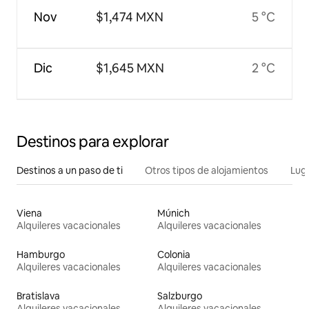
Nov
$1,474 MXN
5 °C
Dic
$1,645 MXN
2 °C
Destinos para explorar
Destinos a un paso de ti
Otros tipos de alojamientos
Lug
Viena
Múnich
Alquileres vacacionales
Alquileres vacacionales
Hamburgo
Colonia
Alquileres vacacionales
Alquileres vacacionales
Bratislava
Salzburgo
Alquileres vacacionales
Alquileres vacacionales