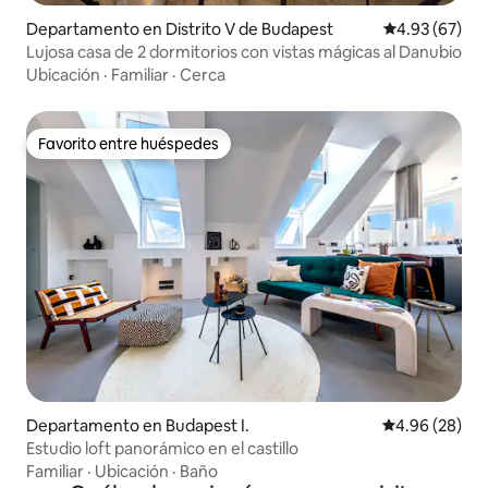
Departamento en Distrito V de Budapest
Calificación p
4.93 (67)
Lujosa casa de 2 dormitorios con vistas mágicas al Danubio
Ubicación
·
Familiar
·
Cerca
Favorito entre huéspedes
Favorito entre huéspedes
Departamento en Budapest I.
Calificación p
4.96 (28)
Estudio loft panorámico en el castillo
Familiar
·
Ubicación
·
Baño