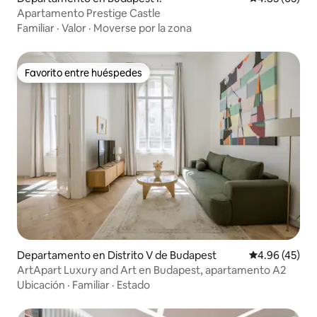
Apartamento Prestige Castle
Familiar
·
Valor
·
Moverse por la zona
Favorito entre huéspedes
Favorito entre huéspedes
Departamento en Distrito V de Budapest
Calificación 
4.96 (45)
ArtApart Luxury and Art en Budapest, apartamento A2
Ubicación
·
Familiar
·
Estado