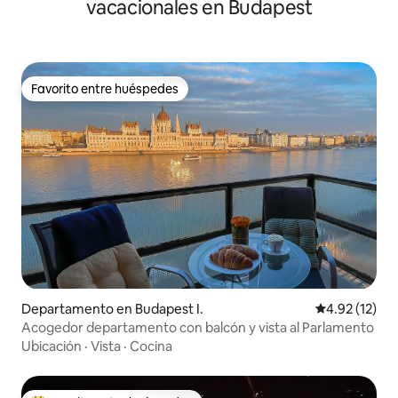
vacacionales en Budapest
Favorito entre huéspedes
Favorito entre huéspedes
Departamento en Budapest I.
Calificación 
4.92 (12)
Acogedor departamento con balcón y vista al Parlamento
Ubicación
·
Vista
·
Cocina