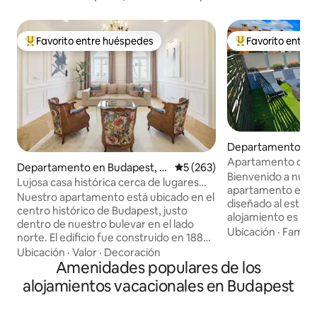
Favorito entre huéspedes
Favorito entre
De los mejores en Favorito entre huéspedes
De los mejores en
Departamento en 
Apartamento con t
Departamento en Budapest, T
Calificación promedio: 5 de 5
5 (263)
Toscana + Aparcam
Bienvenido a nues
erézváros
Lujosa casa histórica cerca de lugares
apartamento en un
emblemáticos del centro
Nuestro apartamento está ubicado en el
diseñado al estilo i
centro histórico de Budapest, justo
alojamiento es per
dentro de nuestro bulevar en el lado
que valoran la paz
Ubicación
·
Familia
norte. El edificio fue construido en 1889
característica prin
y ahora está en buenas condiciones. El
Ubicación
·
Valor
·
Decoración
balcón con jacuzzi,
apartamento tiene la más alta calidad en
Amenidades populares de los
tumbonas y zona d
cada detalle. Equipamiento: Wifi de alta
alojamientos vacacionales en Budapest
complejo está rod
velocidad, TV Samsung Smart SUHD de
incluidas las que e
65 pulgadas (Netflix, Youtube), canales
horas, y cafeterías