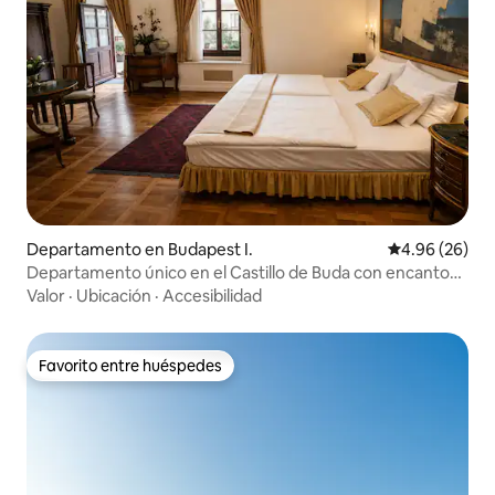
Departamento en Budapest I.
Calificación p
4.96 (26)
Departamento único en el Castillo de Buda con encanto
histórico
Valor
·
Ubicación
·
Accesibilidad
Favorito entre huéspedes
Favorito entre huéspedes