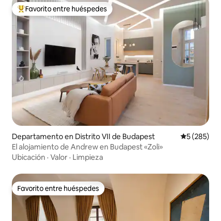
Favorito entre huéspedes
De los mejores en Favorito entre huéspedes
Departamento en Distrito VII de Budapest
Calificació
5 (285)
El alojamiento de Andrew en Budapest «Zoli»
Ubicación
·
Valor
·
Limpieza
Favorito entre huéspedes
Favorito entre huéspedes