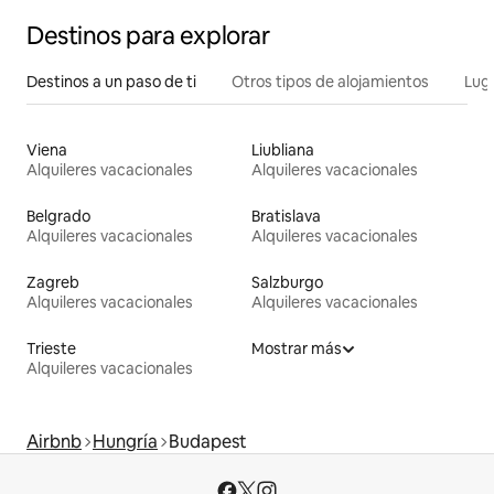
Destinos para explorar
Destinos a un paso de ti
Otros tipos de alojamientos
Lug
Viena
Liubliana
Alquileres vacacionales
Alquileres vacacionales
Belgrado
Bratislava
Alquileres vacacionales
Alquileres vacacionales
Zagreb
Salzburgo
Alquileres vacacionales
Alquileres vacacionales
Trieste
Mostrar más
Alquileres vacacionales
Airbnb
Hungría
Budapest