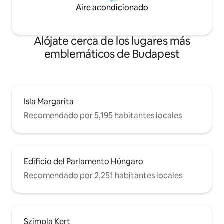
tengo huéspedes. Durante tu estancia
Aire acondicionado
puedes ponerte en contacto conmigo
por teléfono, Viber, WhatsApp o
Messenger en cualquier momento. El
Alójate cerca de los lugares más
apartamento se encuentra en un
emblemáticos de Budapest
bulevar en el centro histórico de
Budapest, cerca de la Ópera, la Basílica
de San Esteban, el edificio del
Parlamento húngaro, el centro
comercial WestEnd y los famosos bares
de ruinas de la ciudad.
Isla Margarita
Recomendado por 5,195 habitantes locales
Edificio del Parlamento Húngaro
Recomendado por 2,251 habitantes locales
Szimpla Kert