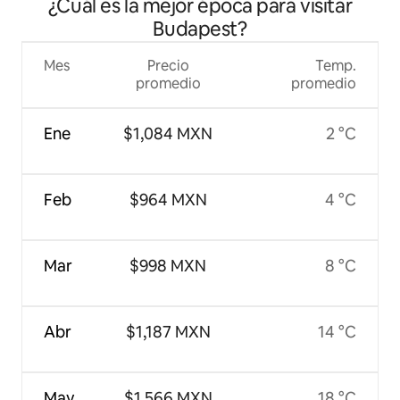
¿Cuál es la mejor época para visitar
Budapest?
Mes
Precio
Temp.
promedio
promedio
Ene
$1,084 MXN
2 °C
Feb
$964 MXN
4 °C
Mar
$998 MXN
8 °C
Abr
$1,187 MXN
14 °C
May
$1,566 MXN
18 °C