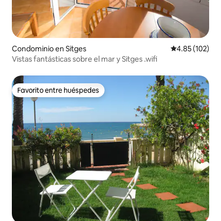
Condominio en Sitges
Calificación p
4.85 (102)
Vistas fantásticas sobre el mar y Sitges .wifi
Favorito entre huéspedes
Favorito entre huéspedes