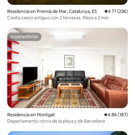
Residencia en Premià de Mar, Catalunya, ES
Calificación p
4.77 (236)
Casita casco antiguo con 2 terrazas. Playa a 2 min
Superanfitrión
Superanfitrión
Residencia en Montgat
Calificación pr
4.86 (187)
Departamento cerca de la playa y de Barcelona