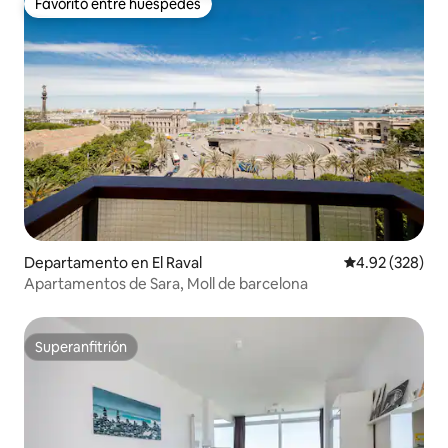
Favorito entre huéspedes
Favorito entre huéspedes
Departamento en El Raval
Calificación pr
4.92 (328)
Apartamentos de Sara, Moll de barcelona
Superanfitrión
Superanfitrión