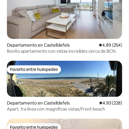
Departamento en Castelldefels
Calificación pr
4.89 (254)
Bonito apartamento con vistas increíbles cerca de BCN.
Favorito entre huéspedes
Favorito entre huéspedes
Departamento en Castelldefels
Calificación pr
4.93 (228)
Apart. 1ra línea con magníficas vistas/Front beach
Favorito entre huéspedes