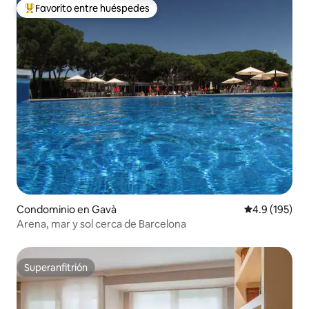
Favorito entre huéspedes
De los mejores en Favorito entre huéspedes
Condominio en Gavà
Calificación 
4.9 (195)
Arena, mar y sol cerca de Barcelona
Superanfitrión
Superanfitrión