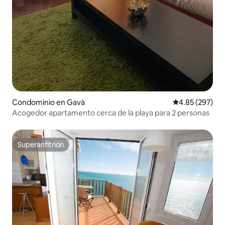
Condominio en Gavà
Calificación pr
4.85 (297)
Acogedor apartamento cerca de la playa para 2 personas
Superanfitrión
Superanfitrión