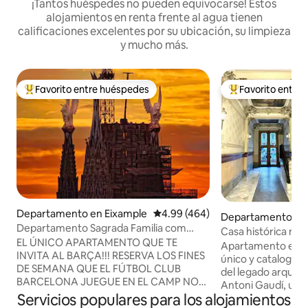
¡Tantos huéspedes no pueden equivocarse! Estos
alojamientos en renta frente al agua tienen
calificaciones excelentes por su ubicación, su limpieza
y mucho más.
Favorito entre huéspedes
Favorito entre
De los mejores en Favorito entre huéspedes
De los mejores en
Departamento en Eixample
Calificación promedio: 4.99 de 5
4.99 (464)
Departamento en 
Departamento Sagrada Familia com
Casa histórica mo
"Departamento en esquina", Sa...
EL ÚNICO APARTAMENTO QUE TE
Apartamento en un
INVITA AL BARÇA!!! RESERVA LOS FINES
único y catalogado
DE SEMANA QUE EL FÚTBOL CLUB
del legado arquite
BARCELONA JUEGUE EN EL CAMP NOU
Antoni Gaudí, una
Y TE INVITAMOS AL PARTIDO DEL
Servicios populares para los alojamientos
Barcelona, totalm
"CAMPEONATO NACIONAL DE LIGA"