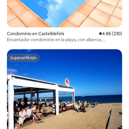
Condominio en Castelldefels
Calificación pr
4.86 (230)
Encantador condominio en la playa, con alberca,
estacionamiento y aire acondicionado
Superanfitrión
Superanfitrión