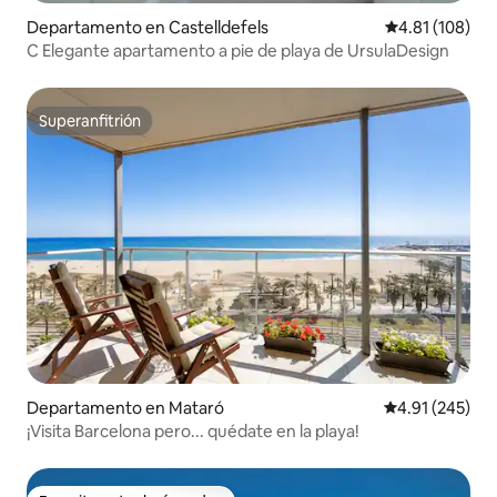
Departamento en Castelldefels
Calificación p
4.81 (108)
C Elegante apartamento a pie de playa de UrsulaDesign
Superanfitrión
Superanfitrión
Departamento en Mataró
Calificación p
4.91 (245)
¡Visita Barcelona pero... quédate en la playa!