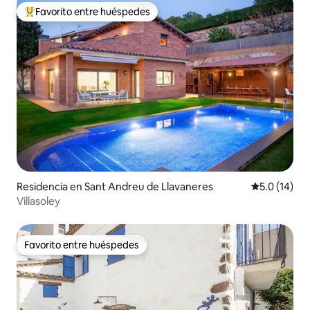
Favorito entre huéspedes
De los mejores en Favorito entre huéspedes
Residencia en Sant Andreu de Llavaneres
Calificación
5.0 (14)
Villasoley
Favorito entre huéspedes
Favorito entre huéspedes