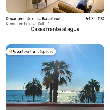
Departamento en La Barceloneta
Calificación p
4.84 (118)
Kronos en la playa, Suite 2
Casas frente al agua
Favorito entre huéspedes
De los mejores en Favorito entre huéspedes