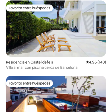
Favorito entre huéspedes
Favorito entre huéspedes
Residencia en Castelldefels
Calificación pr
4.96 (140)
Villa al mar con piscina cerca de Barcelona
Favorito entre huéspedes
Favorito entre huéspedes