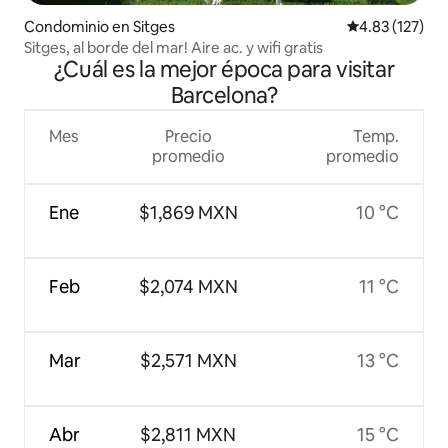
Condominio en Sitges
Calificación p
4.83 (127)
Sitges, al borde del mar! Aire ac. y wifi gratis
¿Cuál es la mejor época para visitar
Barcelona?
Mes
Precio
Temp.
promedio
promedio
Ene
$1,869 MXN
10 °C
Feb
$2,074 MXN
11 °C
Mar
$2,571 MXN
13 °C
Abr
$2,811 MXN
15 °C