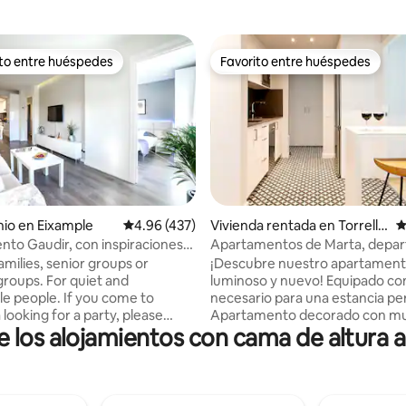
ito entre huéspedes
Favorito entre huéspedes
ejores en Favorito entre huéspedes
Favorito entre huéspedes
io en Eixample
Calificación promedio: 4.96 de 5; 437 evaluac
4.96 (437)
Vivienda rentada en Torrella
C
4.89 de 5; 231 evaluaciones
s de Llobregat
to Gaudir, con inspiraciones
Apartamentos de Marta, depa
as. Luminoso, céntrico y
con cama tamaño queen...
amilies, senior groups or
¡Descubre nuestro apartamen
groups. For quiet and
luminoso y nuevo! Equipado con
le people. If you come to
necesario para una estancia pe
looking for a party, please
Apartamento decorado con m
e los alojamientos con cama de altura 
nother apartment.
encanto y funcionalidad. Disfrut
nto cómodo, tranquilo y
luz natural que baña cada rincó
arking privado en el edificio
espacio, realzada por una deco
de 20€ al dia. Situado en una
elegante y moderna. El apartamento
avenida muy bién comunicada.
cuenta con dos acogedoras hab