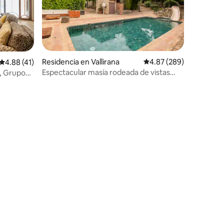
iones
Residencia en Vallirana
Calificación promedio: 
4.87 (289)
Calificación promedio: 4.88 de 5; 41 evaluaciones
4.88 (41)
Espectacular masía rodeada de vistas
a, Grupos
prodigiosas