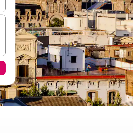
vegar usando las teclas de las flechas hacia arriba y hacia abajo, o b