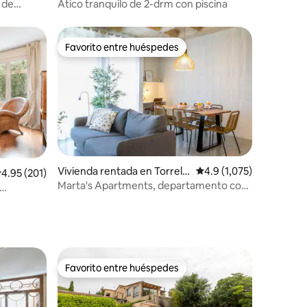
aremos
 de
Atico tranquilo de 2-drm con piscina
cia para
peramos
e en
Favorito entre huéspedes
Favorito entre huéspedes
 momento.
 toda la
riencia
iones
Vivienda rentada en Torrella
Calificación promedio: 
4.9 (1,075)
alificación promedio: 4.95 de 5; 201 evaluaciones
4.95 (201)
s de Llobregat
Marta's Apartments, departamento con
cama matrimonial
Favorito entre huéspedes
Favorito entre huéspedes