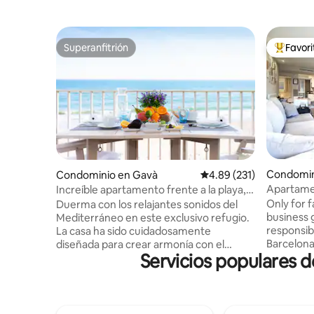
Superanfitrión
Favor
Superanfitrión
De los m
Condomin
Condominio en Gavà
Calificación promedio: 
4.89 (231)
Apartamen
Increíble apartamento frente a la playa,
modernist
tres balcones, vistas al mar
Only for f
Duerma con los relajantes sonidos del
seguro.
business 
Mediterráneo en este exclusivo refugio.
responsib
La casa ha sido cuidadosamente
Barcelona 
diseñada para crear armonía con el
Servicios populares d
choose a
paisaje circundante a través de acabados
Apartame
naturales, tonos neutros y una
soleado. P
decoración de buen gusto. Observa el
con coste 
amanecer desde el balcón este, disfruta
céntrica 
del sonido de las olas en la terraza sur y