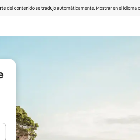
rte del contenido se tradujo automáticamente. 
Mostrar en el idioma o
e
vegar usando las teclas de las flechas hacia arriba y hacia abajo, o b