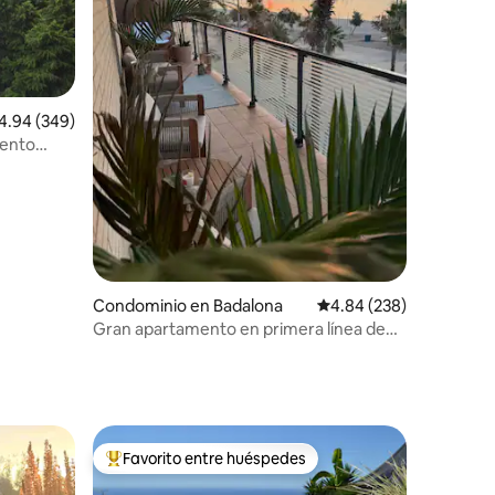
iones
lificación promedio: 4.94 de 5; 349 evaluaciones
4.94 (349)
mento
Condominio en Badalona
Calificación promedio: 
4.84 (238)
Gran apartamento en primera línea de
mar Barcelona
Favorito entre huéspedes
re huéspedes
De los mejores en Favorito entre huéspedes