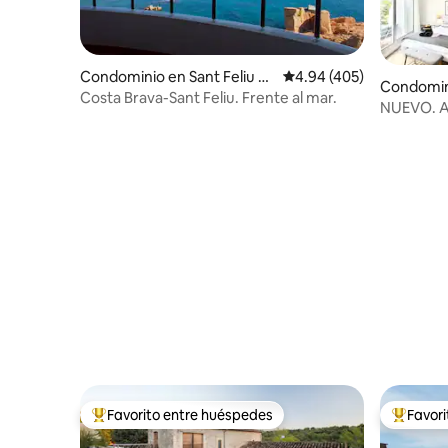
Condominio en Sant Feliu d
Calificación promedio: 
4.94 (405)
Condomin
e Guíxols
Costa Brava-Sant Feliu. Frente al mar.
NUEVO. A
Playa Pri
Favorito entre huéspedes
Favor
De los mejores en Favorito entre huéspedes
De los m