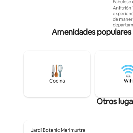
Fabuloso 
de la costa de Barcelona donde nada se
terrazas, 
Anfitrión
interpone entre tú y el mar: ni carretera
experienc
ni tren, solo la playa. Disfruta del
de manera const
amanecer desde la terraza mientras los
departame
niños juegan en la playa justo enfrente. El
Amenidades populares p
en una zo
lugar perfecto para relajarte con un libro
Begur, a s
o una copa en la terraza, disfrutar del
de la ciudad. El estudio cuent
amanecer y dejarte llevar por el ritmo del
cocina to
mar. Incluye plaza de parking en el
baño con 
mismo edificio y todo lo necesario para
lavabo. La zona de descanso incluye una
una estancia cómoda: cocina equipada,
cama dobl
cafetera Nespresso, WiFi y equipamiento
de estar pri
de playa. El apartamento completo, la
hay un sa
terraza con vistas al mar y tu plaza de
Cocina
Wifi
sofá, dos
parking en el mismo edificio están a tu
suave.
entera disposición. La sensación de
tranquilidad es inigualable; sin ruidos de
Otros luga
tráfico, solo el relajante sonido de las
olas, como si estuvieras en un barco. Si
viajas en un grupo más grande, existe la
opción de reservar también el
apartamento gemelo que se encuentra
justo al lado.
Jardí Botanic Marimurtra