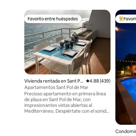
Favorito entre huéspedes
Favor
Favorito entre huéspedes
De los m
Vivienda rentada en Sant Po
Calificación promedio: 
4.88 (439)
l de Mar
Apartamentos Sant Pol de Mar
Precioso apartamento en primera línea
de playa en Sant Pol de Mar, con
impresionantes vistas abiertas al
Mediterráneo. Despiértate con el sonido
del mar en este espectacular
apartamento en primera línea de playa
con vistas ininterrumpidas al
Condomin
Mediterráneo. Uno de los pocos lugares