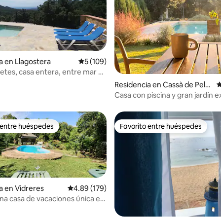
4.99 de 5; 124 evaluaciones
a en Llagostera
Calificación promedio: 5 de 5; 109 evaluac
5 (109)
etes, casa entera, entre mar y
Residencia en Cassà de Pelrà
C
s
Casa con piscina y gran jardín e
Empordà
 entre huéspedes
Favorito entre huéspedes
 entre huéspedes
Favorito entre huéspedes
a en Vidreres
Calificación promedio: 4.89 de 5; 179 evaluac
4.89 (179)
una casa de vacaciones única en
uraleza!
o: 5 de 5; 117 evaluaciones