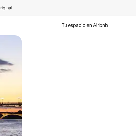
riginal
Tu espacio en Airbnb
ien tocando y deslizando la pantalla.