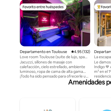
Favorito entre huéspedes
Favor
Favorito entre huéspedes
De los m
Departamento en Toulouse
Calificación promedio: 
4.95 (132)
Departam
ille
Love room Toulouse (suite de lujo, spa
La escapa
privado)
Jacuzzi, sillones de masaje con
Le damos 
calefacción, cielo estrellado, ambiente
Indigo 💙
luminoso, ropa de cama de alta gama...
m² en el 
¡Todo ha sido pensado para ofrecerle una
residencia
Amenidades pop
experiencia única, con un momento de
20 minuto
relajación garantizado! Hay opciones
Combinan
adicionales disponibles bajo pedido para
modernida
hacer su estancia aún más agradable.
para dos🧖
Ubicado en el barrio de Busca, a dos
bañera de
pasos del Pont des Demoiselles, el
para mome
departamento está a 5 minutos del
Ideal para