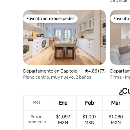
Le Jardin 
acondicio
Favorito entre huéspedes
Favorito
Favorito entre huéspedes
Favorito
Departamento en Capitole
Calificación promedio:
4.86 (77)
Departam
Pleno centro, muy nuevo, 2 baños
Firma - M
¿Cu
Mes
Ene
Feb
Mar
$1,097
$1,097
$1,080
Precio
promedio
MXN
MXN
MXN