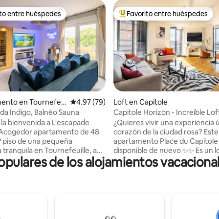
ito entre huéspedes
Favorito entre huéspedes
ejores en Favorito entre huéspedes
De los mejores en Favorito ent
4.95 de 5; 132 evaluaciones
ento en Tournefeu
Calificación promedio: 4.97 de 5; 79 evaluac
4.97 (79)
Loft en Capitole
da Indigo, Balnéo Sauna
Capitole Horizon - Increíble Lof
la bienvenida a L'escapade
¿Quieres vivir una experiencia ú
 Acogedor apartamento de 48
corazón de la ciudad rosa? Este hermoso
1º piso de una pequeña
apartamento Place du Capitole
 tranquila en Tournefeuille, a
disponible de nuevo ✨✨ Es un loft entero
ulares de los alojamientos vacaciona
s del centro de Toulouse en 🚗
de 75 m2 que le dará la bienven
do comodidad, bienestar y
todas las comodidades necesar
d, ofrece un sauna privado
su bienestar. Disfrutará de un l
‍♀️, un cielo estrellado ✨ y una
increíble con vistas abiertas a la
 hidromasaje de dos plazas 🛁
Capitolio, hermoso tanto de dí
ntos de relajación absoluta
noche. Todos los restaurantes,
 parejas, familias, amigos o
turísticos y tiendas están en las