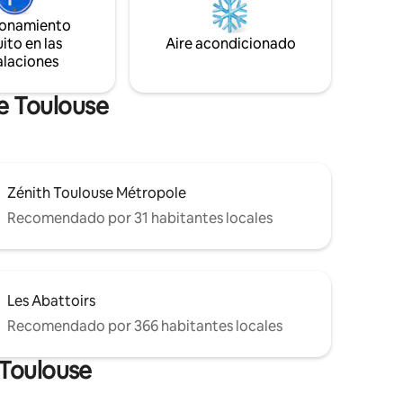
ran
mientras está en el centro de la vida
ionamiento
iudad.
cultural y auténtica de Toulouse.
ito en las
Aire acondicionado
alaciones
e Toulouse
Zénith Toulouse Métropole
Recomendado por 31 habitantes locales
Les Abattoirs
Recomendado por 366 habitantes locales
 Toulouse