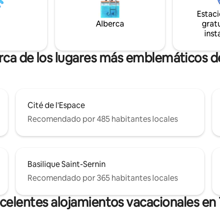
onales. 🌟 Comodidad,
inmediaciones para pasar un g
Estac
 relajación le esperan…
momento en el corazón de la c
Alberca
gratu
rápido!
inst
erca de los lugares más emblemáticos d
Cité de l'Espace
Recomendado por 485 habitantes locales
Basilique Saint-Sernin
Recomendado por 365 habitantes locales
celentes alojamientos vacacionales en