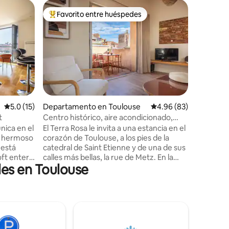
Departam
Favorito entre huéspedes
Favor
re huéspedes
De los mejores en Favorito entre huéspedes
De los 
Le Tempo
corazón d
El propie
cualquier
COVID-19. Todo nuevo en Toul
lugar re
moderno y
podrá aco
así como 
profesionales. • A
iones
Calificación promedio: 5.0 de 5; 15 evaluaciones
5.0 (15)
Departamento en Toulouse
Calificación promedio:
4.96 (83)
acogedores • Pequeños sem
t
Centro histórico, aire acondicionado,
formaciones, • T
terraza, vista a los tejados
nica en el
El Terra Rosa le invita a una estancia en el
asesoramien
corazón de Toulouse, a los pies de la
puntuales
 está
catedral de Saint Etienne y de una de sus
Todo ello
calles más bellas, la rue de Metz. En la
vecindar
les en Toulouse
ida, con
última planta con ascensor, le
ias para
sorprenderá con su terraza que ofrece
ugar
una vista mágica del campanario y los
 plaza del
techos de la ciudad. Completamente
a como de
renovado con servicios de alta gama, una
 lugares
decoración elegante y acogedora,
disfrutará de una tranquilidad absoluta