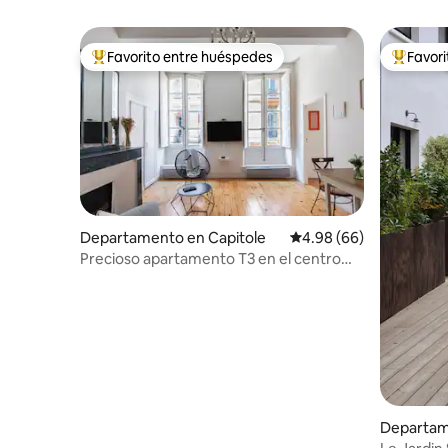
Favorito entre huéspedes
Favor
De los mejores en Favorito entre huéspedes
De los m
Departamento en Capitole
Calificación promedio:
4.98 (66)
Precioso apartamento T3 en el centro
histórico de Toulouse
Departam