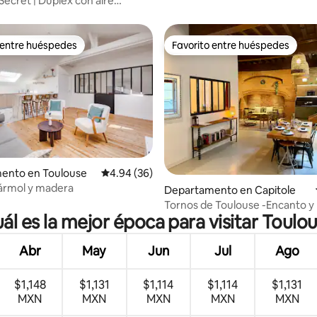
Secret | Dúplex con aire
nado y patio
 entre huéspedes
Favorito entre huéspedes
 entre huéspedes
Favorito entre huéspedes
 4.86 de 5; 77 evaluaciones
ento en Toulouse
Calificación promedio: 4.94 de 5; 36 evaluac
4.94 (36)
ármol y madera
Departamento en Capitole
Tornos de Toulouse -Encanto y 
ál es la mejor época para visitar Toulo
Centro de la Ciudad
Abr
May
Jun
Jul
Ago
$1,148
$1,131
$1,114
$1,114
$1,131
MXN
MXN
MXN
MXN
MXN