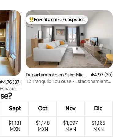
Favorito entre huéspedes
De los mejores en Favorito entre huéspedes
iones
Departamento en Saint Mich
Calificación promedio:
4.97 (39)
el
T2 Tranquilo Toulouse • Estacionamiento
Calificación promedio: 4.76 de 5; 37 evaluaciones
4.76 (37)
privado • Palacio de Justicia
Espacio-
use?
Sept
Oct
Nov
Dic
$1,131
$1,148
$1,097
$1,165
MXN
MXN
MXN
MXN