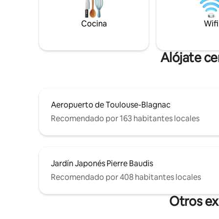
centro de la ciudad, a 3 minutos del
viajeros profesi
Jardin des Plantes, a 6 minutos del
encanto y
Cocina
Wifi
Stadium de Toulouse y a 10 minutos del
¡Reserve 
Casino Barrière.
Alójate c
Aeropuerto de Toulouse-Blagnac
Recomendado por 163 habitantes locales
Jardín Japonés Pierre Baudis
Recomendado por 408 habitantes locales
Otros ex