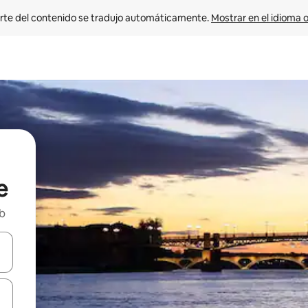
rte del contenido se tradujo automáticamente. 
Mostrar en el idioma o
e
nb
vegar usando las teclas de las flechas hacia arriba y hacia abajo, o b