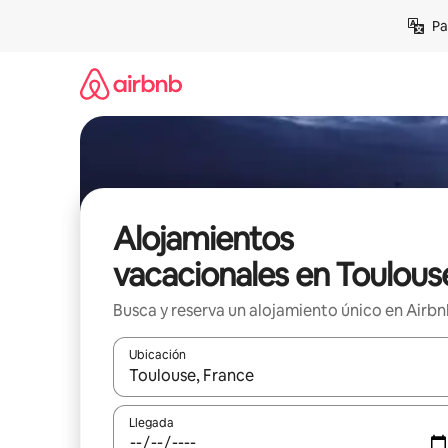
Ir
Pa
al
contenido
Alojamientos
vacacionales en Toulous
Busca y reserva un alojamiento único en Airb
Ubicación
Cuando los resultados estén disponibles, podrás na
Llegada