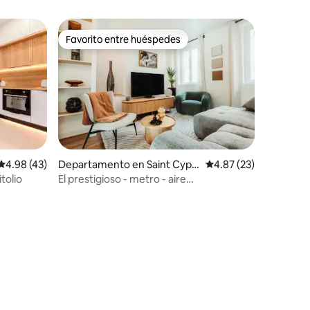
Favorito entre huéspedes
re huéspedes
Favorito entre huéspedes
Calificación promedio: 4.98 de 5; 43 evaluaciones
4.98 (43)
Departamento en Saint Cypri
Calificación promedio:
4.87 (23)
en
itolio
El prestigioso - metro - aire
acondicionado en el centro
iones