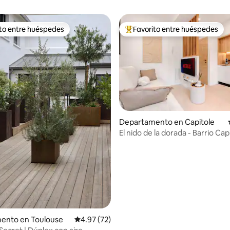
ito entre huéspedes
Favorito entre huéspedes
ejores en Favorito entre huéspedes
De los mejores en Favorito ent
 4.98 de 5; 66 evaluaciones
Departamento en Capitole
El nido de la dorada - Barrio Cap
ento en Toulouse
Calificación promedio: 4.97 de 5; 72 evaluac
4.97 (72)