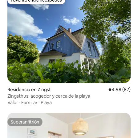
Favorito entre huéspedes
Residencia en Zingst
Calificación p
4.98 (87)
Zingsthus: acogedor y cerca de la playa
Valor
·
Familiar
·
Playa
Superanfitrión
Superanfitrión