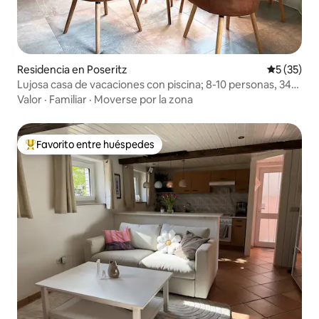
Residencia en Poseritz
Calificaci
5 (35)
Lujosa casa de vacaciones con piscina; 8-10 personas, 340
m²
Valor
·
Familiar
·
Moverse por la zona
Favorito entre huéspedes
De los mejores en Favorito entre huéspedes