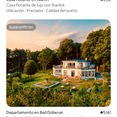
Casa flotante de lujo con Starlink
Ubicación
·
Precisión
·
Calidad del sueño
Superanfitrión
Superanfitrión
Departamento en Bad Doberan
Calificac
5 (4)