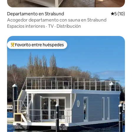
Departamento en Stralsund
Calificaci
5 (10)
Acogedor departamento con sauna en Stralsund
Espacios interiores
·
TV
·
Distribución
Favorito entre huéspedes
De los mejores en Favorito entre huéspedes