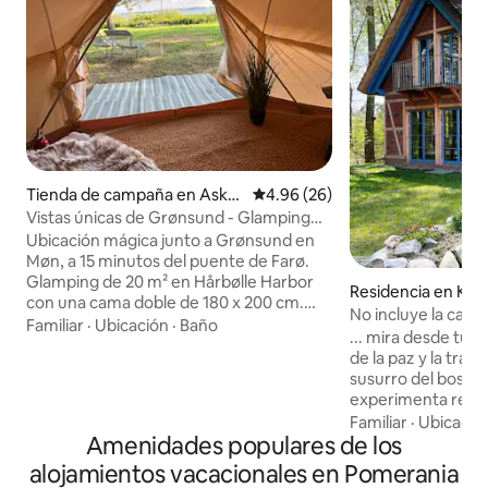
Tienda de campaña en Aske
Calificación promedio: 4.96 de 
4.96 (26)
by
Vistas únicas de Grønsund - Glamping
bajo el cielo oscuro
Ubicación mágica junto a Grønsund en
Møn, a 15 minutos del puente de Farø.
Glamping de 20 m² en Hårbølle Harbor
Residencia en Kla
con una cama doble de 180 x 200 cm.
No incluye la casa
Prácticamente organizado. Tiene la vista
Familiar
·
Ubicación
·
Baño
medio entramado c
... mira desde tu c
más hermosa del Mar Báltico y Falster.
vistas al agua
de la paz y la tran
Cielo oscuro y estrellado. El inodoro y el
susurro del bosqu
baño están en el puerto, a poca distancia
experimenta recorr
de la tienda de campaña. Ubicado en la
directamente en el
Familiar
·
Ubicació
ruta de Camøno: 5 minutos a Dagli
Amenidades populares de los
naturaleza. Una hermosa, moderna y
'Brugsen, 20 minutos a Stege, 40
rústica casa de e
minutos a Møns Klint. Prohibido fumar
alojamientos vacacionales en Pomerania
energía con tejado