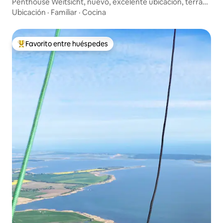
Penthouse Weitsicht, nuevo, excelente ubicación, terraza
en la azotea
Ubicación
·
Familiar
·
Cocina
Favorito entre huéspedes
De los mejores en Favorito entre huéspedes