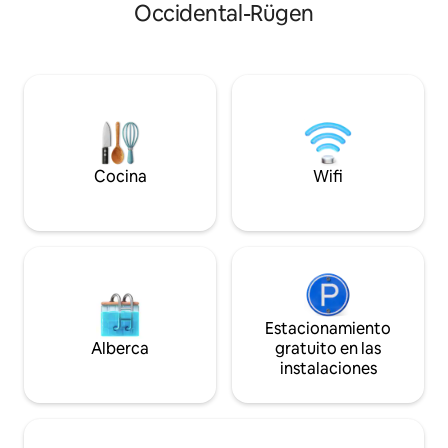
en la casa o en el jardín. Los detergentes
Occidental-Rügen
marroquíes, tablas
para limpieza y lavandería no tienen
yeso de arcilla te 
fragancia. Te damos la bienvenida a la
actividades hay u
tranquilidad y a un entorno pintoresco.
grande con un col
sauna de vapor gr
al aire libre, una t
barco de pedales y 
Cocina
Wifi
Estacionamiento
Alberca
gratuito en las
instalaciones