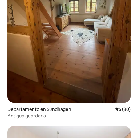
Departamento en Sundhagen
Calificaci
5 (80)
Antigua guardería