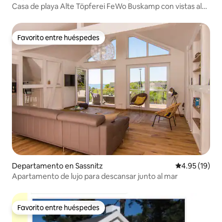
Casa de playa Alte Töpferei FeWo Buskamp con vistas al
lago
Favorito entre huéspedes
Favorito entre huéspedes
Departamento en Sassnitz
Calificación 
4.95 (19)
Apartamento de lujo para descansar junto al mar
Favorito entre huéspedes
Favorito entre huéspedes