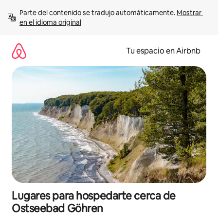
Ir
Parte del contenido se tradujo automáticamente. 
Mostrar 
al
en el idioma original
contenido
Tu espacio en Airbnb
Lugares para hospedarte cerca de
Ostseebad Göhren