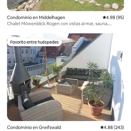
Condominio en Middelhagen
Calificación p
4.98 (95)
Chalet Möwenblick Rügen con vistas al mar, sauna,
chimenea
Favorito entre huéspedes
Favorito entre huéspedes
Condominio en Greifswald
Calificación pr
4.88 (243)