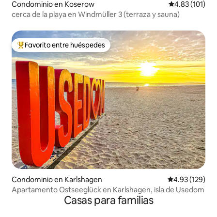
Condominio en Koserow
Calificación p
4.83 (101)
cerca de la playa en Windmüller 3 (terraza y sauna)
Favorito entre huéspedes
De los mejores en Favorito entre huéspedes
Condominio en Karlshagen
Calificación p
4.93 (129)
Apartamento Ostseeglück en Karlshagen, isla de Usedom
Casas para familias