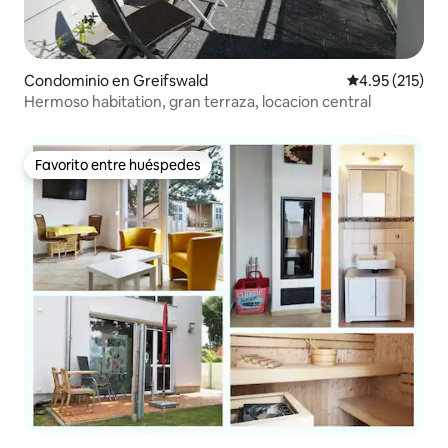
Condominio en Greifswald
Calificación p
4.95 (215)
Hermoso habitation, gran terraza, locacion central
Favorito entre huéspedes
Favorito entre huéspedes