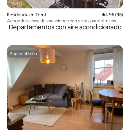
Residencia en Trent
Calificación p
4.96 (95)
Acogedora casa de vacaciones con vistas panorámicas
Departamentos con aire acondicionado
Superanfitrión
Superanfitrión