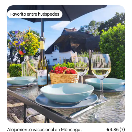
Favorito entre huéspedes
Favorito entre huéspedes
Alojamiento vacacional en Mönchgut
Calificación
4.86 (7)