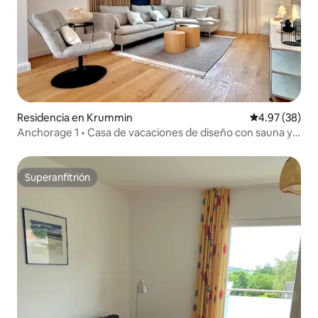
Residencia en Krummin
Calificación p
4.97 (38)
Anchorage 1 • Casa de vacaciones de diseño con sauna y
chimenea
Superanfitrión
Superanfitrión