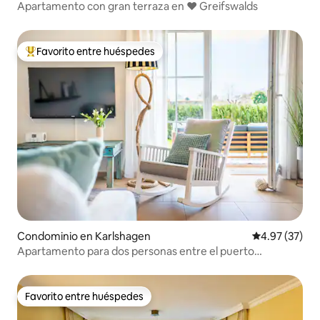
Apartamento con gran terraza en ❤ Greifswalds
Favorito entre huéspedes
De los mejores en Favorito entre huéspedes
Condominio en Karlshagen
Calificación 
4.97 (37)
Apartamento para dos personas entre el puerto
deportivo y el mar
Favorito entre huéspedes
Favorito entre huéspedes