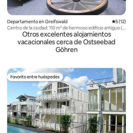
Departamento en Greifswald
Calificaci
5 (12)
Centro de la ciudad: 110 m² de hermoso edificio antiguo (2
Otros excelentes alojamientos
baños)
vacacionales cerca de Ostseebad
Göhren
Favorito entre huéspedes
Favorito entre huéspedes