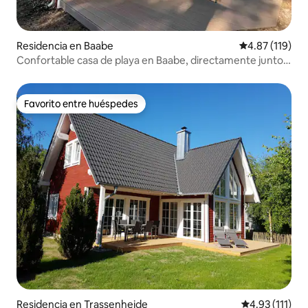
Residencia en Baabe
Calificación p
4.87 (119)
Confortable casa de playa en Baabe, directamente junto
al mar
Favorito entre huéspedes
Favorito entre huéspedes
Residencia en Trassenheide
Calificación p
4.93 (111)