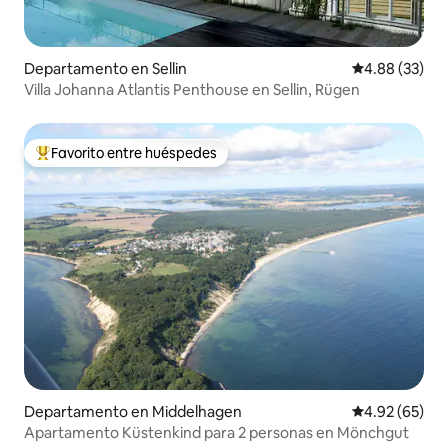
Departamento en Sellin
Calificación p
4.88 (33)
Villa Johanna Atlantis Penthouse en Sellin, Rügen
Favorito entre huéspedes
De los mejores en Favorito entre huéspedes
Departamento en Middelhagen
Calificación p
4.92 (65)
Apartamento Küstenkind para 2 personas en Mönchgut