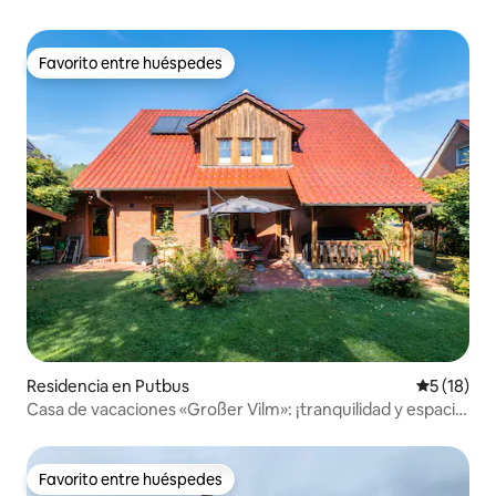
Favorito entre huéspedes
Favorito entre huéspedes
Residencia en Putbus
Calificaci
5 (18)
Casa de vacaciones «Großer Vilm»: ¡tranquilidad y espacio
para todos!
Favorito entre huéspedes
Favorito entre huéspedes