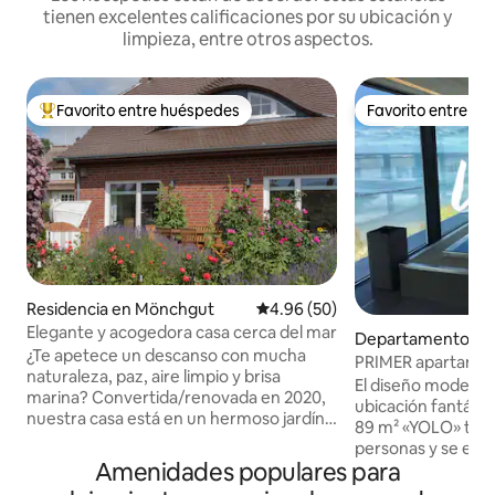
tienen excelentes calificaciones por su ubicación y
limpieza, entre otros aspectos.
Favorito entre huéspedes
Favorito entre h
De los mejores en Favorito entre huéspedes
Favorito entre h
Residencia en Mönchgut
Calificación promedio: 4.96 de 
4.96 (50)
Elegante y acogedora casa cerca del mar
Departamento en S
¿Te apetece un descanso con mucha
PRIMER apartamen
naturaleza, paz, aire limpio y brisa
Sauna, piscina y m
El diseño moderno
marina? Convertida/renovada en 2020,
ubicación fantásti
nuestra casa está en un hermoso jardín.
89 m² «YOLO» tien
Las tablas rústicas del suelo de roble y la
personas y se encu
chimenea se encuentran con el
Amenidades populares para
edificio de aparta
minimalismo moderno. Situado en un
que se inauguró en 2018. El F