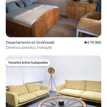
Departamento en Greifswald
Calificación p
4.79 (68)
Céntrico, práctico, tranquilo
Favorito entre huéspedes
Favorito entre huéspedes