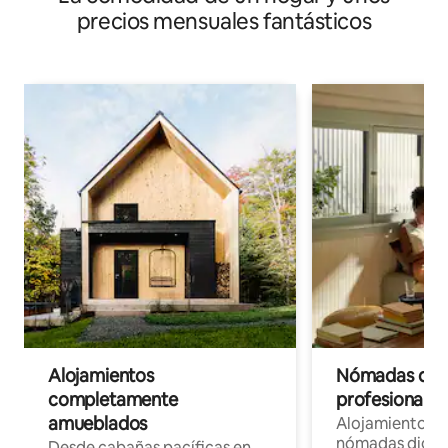
precios mensuales fantásticos
Alojamientos
Nómadas digit
completamente
profesionales 
amueblados
Alojamientos 
nómadas digita
Desde cabañas pacíficas en