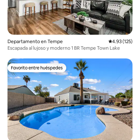
Departamento en Tempe
Calificación p
4.93 (125)
Escapada al lujoso y moderno 1 BR Tempe Town Lake
Favorito entre huéspedes
Favorito entre huéspedes