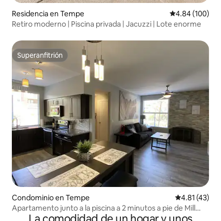
Residencia en Tempe
Calificación pr
4.84 (100)
Retiro moderno | Piscina privada | Jacuzzi | Lote enorme
Superanfitrión
Superanfitrión
Condominio en Tempe
Calificación 
4.81 (43)
Apartamento junto a la piscina a 2 minutos a pie de Mill
La comodidad de un hogar y unos
Ave - 30 días mín.