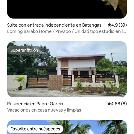
Suite con entrada independiente en Batangas
Calificación
4.9 (39)
Loming Barako Home / Privado / Unidad tipo estudio en la
parte trasera
Superanfitrión
Superanfitrión
Residencia en Padre Garcia
Calificación
4.88 (8)
Vacaciones en casa nuevas y limpias
Favorito entre huéspedes
Favorito entre huéspedes