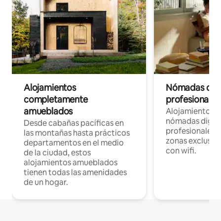
Alojamientos
Nómadas digit
completamente
profesionales 
amueblados
Alojamientos 
nómadas digita
Desde cabañas pacíficas en
profesionales d
las montañas hasta prácticos
zonas exclusiva
departamentos en el medio
con wifi.
de la ciudad, estos
alojamientos amueblados
tienen todas las amenidades
de un hogar.