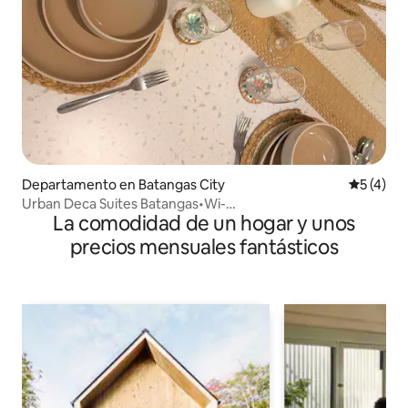
Departamento en Batangas City
Calificac
5 (4)
Urban Deca Suites Batangas•Wi-
La comodidad de un hogar y unos
Fi•Netflix•Estacionamiento gratuito
precios mensuales fantásticos