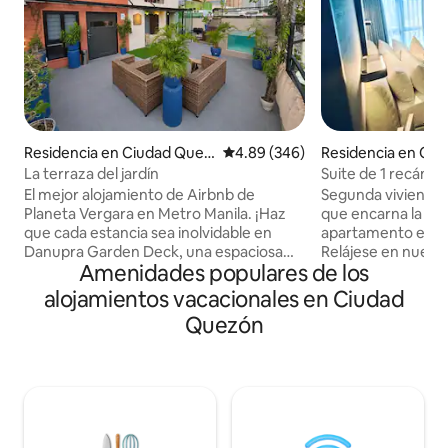
Residencia en Ciudad Quez
Calificación promedio: 4.89 de 5
4.89 (346)
Residencia en Ci
ón
n
La terraza del jardín
Suite de 1 recámar
cerca de Solaire/V
El mejor alojamiento de Airbnb de
Segunda vivienda i
Planeta Vergara en Metro Manila. ¡Haz
que encarna la continui
que cada estancia sea inolvidable en
apartamento en el
Danupra Garden Deck, una espaciosa
Relájese en nuest
Amenidades populares de los
casa privada de 4 recámaras en el
condominio comp
corazón de la Ciudad Quezón! Perfecto
amueblada, perfec
alojamientos vacacionales en Ciudad
para vacaciones familiares en casa,
familias o viajeros
Quezón
escapadas con amigos, celebraciones y
comodidades mode
estancias cómodas de larga duración.
de alta velocidad 
Disfruta de una terraza privada en el
conveniente cerca
jardín al aire libre y de una refrescante
público, restaurante
minialberca. Convenientemente
dormitorio, 1 bañ
ubicado cerca de centros comerciales,
queen. - Cocina t
tiendas de abarrotes, 7-Eleven, EDSA y
Aire acondicionado.